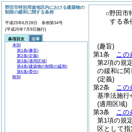
野田市特別用途地区内における建築物の
制限の緩和に関する条例
○野田市
する条
平成25年6月28日 条例第34号
(平成25年7月9日施行)
条項目次
沿革
(趣旨)
本則
第1条
(趣旨)
第1条
この
第2条
(定義)
第3条
(適用区域)
第2項の規
第4条
(建築物の制限の緩和)
の緩和に関
第5条
(委任)
附則
(定義)
第2条
この
基準法施行
(適用区域)
第3条
この
第1項の規
区として指