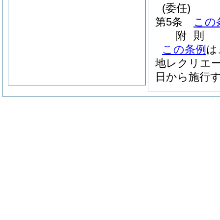
(委任)
第5条
この
附
則
この条例
は
地レクリエ
日から施行