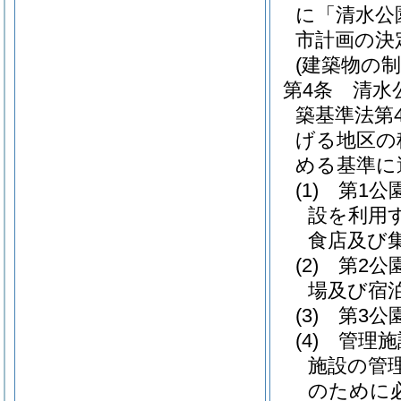
に「清水公
市計画の決
(建築物の制
第4条
清水
築基準法第
げる地区の
める基準に
(1)
第1公
設を利用
食店及び
(2)
第2公
場及び宿
(3)
第3公
(4)
管理施
施設の管
のために