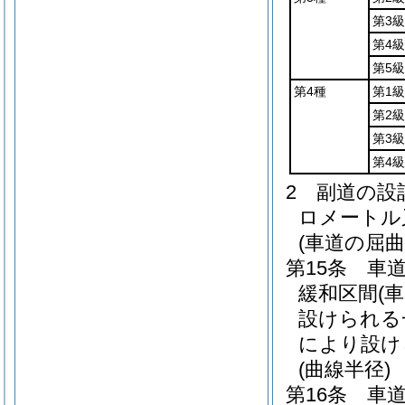
第3級
第4級
第5級
第4種
第1級
第2級
第3級
第4級
2
副道の設
ロメートル
(車道の屈曲
第15条
車
緩和区間
(
設けられる
により設け
(曲線半径)
第16条
車