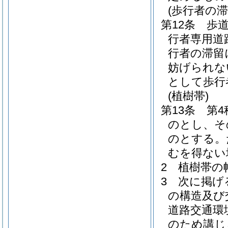
(歩行者の
第12条
歩
行者専用道
行者の滞留
妨げられな
として歩行
(植樹帯)
第13条
第
のとし、そ
のとする。
むを得ない
2
植樹帯の
3
次に掲げ
の構造及び
道路交通環
のため講じ