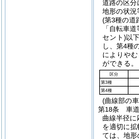
道路の区分
地形の状況
(第3種の
「自転車道
セント)
以
し、第4種
によりやむ
ができる。
区分
第3種
第4種
(曲線部の車
第18条
車
曲線半径に
を適切に拡
ては、地形