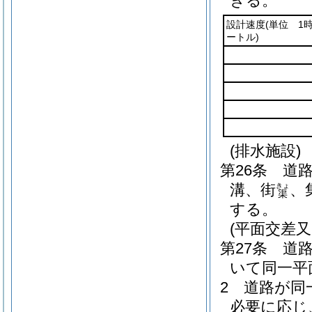
きる。
設計速度
(単位 1
ートル)
(排水施設)
第26条
道
溝、街
、
きょ
渠
する。
(平面交差又
第27条
道
いて同一平
2
道路が同
必要に応じ