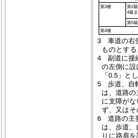
第3種
第2
4級
第5級
第4種
3
車道の右
ものとする
4
副道に接
の左側に設
「0.5」と
5
歩道、自
は、道路の
に支障がな
ず、又はそ
6
道路の主
は、歩道、
りに路肩を