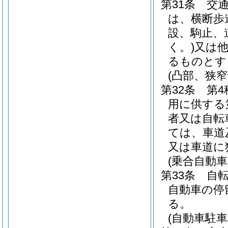
第31条
交
は、横断歩
設、駒止、
く。)
又は
るものとす
(凸部、狭窄
第32条
第
用に供する
者又は自転
ては、車道
又は車道に
(乗合自動
第33条
自
自動車の停
る。
(自動車駐車