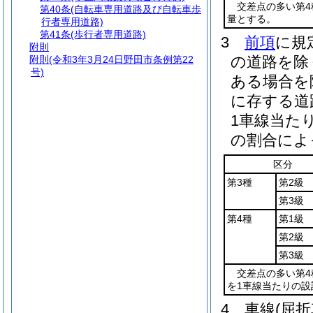
交差点の多い第4
第40条
(自転車専用道路及び自転車歩
量とする。
行者専用道路)
第41条
(歩行者専用道路)
3
前項
に規
附則
の道路を除
附則
(令和3年3月24日野田市条例第22
号)
ある場合を
に存する道
1車線当た
の割合によ
区分
第3種
第2級
第3級
第4種
第1級
第2級
第3級
交差点の多い第4
を1車線当たりの設
4
車線
(屈