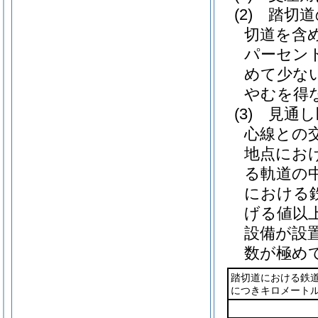
(2)
踏切道
切道を含
パーセン
めて少な
やむを得
(3)
見通し
心線との
地点にお
る軌道の
における
げる値以
設備が設
数が極め
踏切道における鉄
につきキロメートル