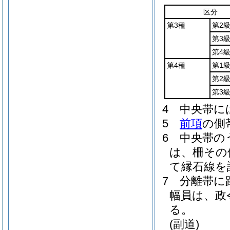
区分
第3種
第2
第3
第4
第4種
第1
第2
第3
4
中央帯に
5
前項
の側
6
中央帯の
は、柵その
て縁石線を
7
分離帯に
幅員は、政
る。
(副道)