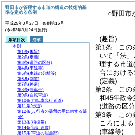
野田市が管理する市道の構造の技術的基
準を定める条例
○野田市
平成25年3月27日 条例第15号
(令和3年3月24日施行)
(趣旨)
条項目次
沿革
第1条
この
本則
第1条
(趣旨)
いて「法」
第2条
(定義)
第3条
(道路の区分)
理する市道
第4条
(車線等)
合における
第5条
(車線の分離等)
第6条
(副道)
(定義)
第7条
(路肩)
第2条
この
第8条
(停車帯)
第9条
(自転車道)
和45年政令
第10条
(自転車歩行者道)
(道路の区分
第11条
(歩道)
第12条
(歩行者の滞留の用に供する部
第3条
この
分)
ころによる
第13条
(植樹帯)
第14条
(設計速度)
(車線等)
第15条
(車道の屈曲部)