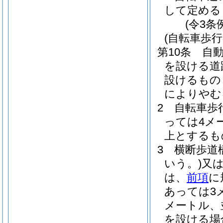
して定める
(令3条
(自転車歩行
第10条
自
を設ける道
設けるもの
によりやむ
2
自転車歩
っては4メ
上とするも
3
横断歩道
いう。)
又
は、
前項
に
あっては3
メートル、
を設ける場