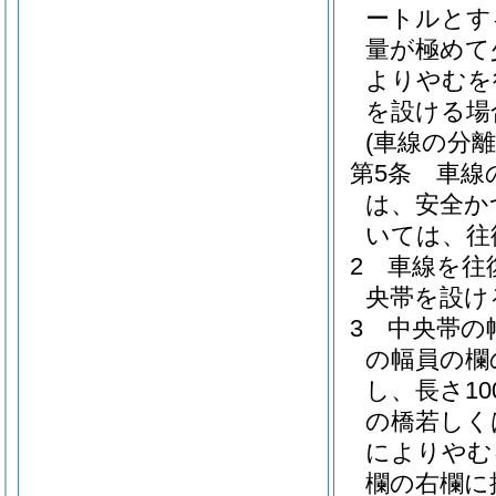
ートルとす
量が極めて
よりやむを
を設ける場
(車線の分離
第5条
車線
は、安全か
いては、往
2
車線を往
央帯を設け
3
中央帯の
の幅員の欄
し、長さ1
の橋若しく
によりやむ
欄の右欄に