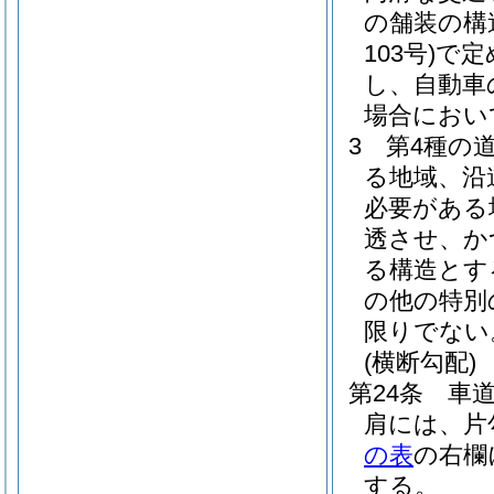
の舗装の構
103号)
で定
し、自動車
場合におい
3
第4種の
る地域、沿
必要がある
透させ、か
る構造とす
の他の特別
限りでない
(横断勾配)
第24条
車
肩には、片
の表
の右欄
する。