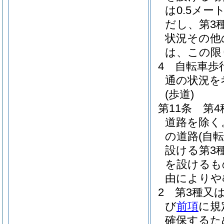
は0.5メー
だし、第3
状況その他
は、この限
4
自転車歩
通の状況を
(歩道)
第11条
第4
道路を除く
の道路
(自
設ける第3
を設けるも
由によりや
2
第3種又
び
前項
に規
確保するた