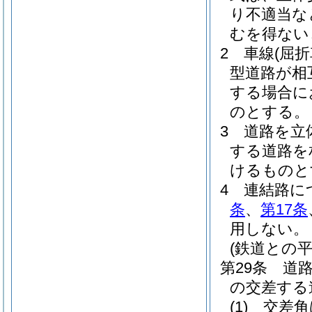
り不適当な
むを得ない
2
車線
(屈
型道路が相
する場合に
のとする。
3
道路を立
する道路を
けるものと
4
連結路に
条
、
第17条
用しない。
(鉄道との平
第29条
道
の交差する
(1)
交差角