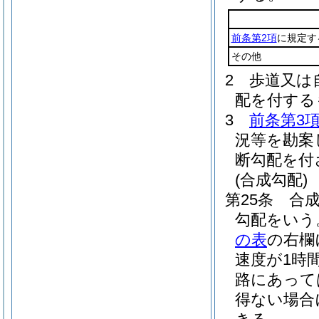
前条第2項
に規定す
その他
2
歩道又は
配を付する
3
前条第3
況等を勘案
断勾配を付
(合成勾配)
第25条
合
勾配をいう
の表
の右欄
速度が1時
路にあって
得ない場合