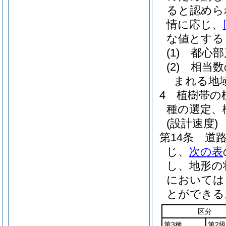
ると認めら
情に応じ、
な値とする
(1)
都心部
(2)
相当数
まれる地
4
植樹帯の
種の選定、
(設計速度)
第14条
道
じ、
次の表
し、地形の
においては
とができる
区分
第3種
第2級