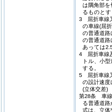
は隅角部を
るものとす
3
屈折車線
の車線
(屈
の普通道路
の普通道路
あっては2
4
屈折車線
トル、小型
する。
5
屈折車線
の設計速度
(立体交差)
第28条
車
る普通道路
式は、立体