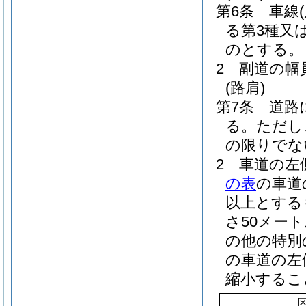
第6条
車線
る第3種又
のとする。
2
副道の幅
(路肩)
第7条
道路
る。
ただし
の限りでな
2
車道の左
の表
の車道
以上とする
さ50メー
の他の特別
の車道の左
縮小するこ