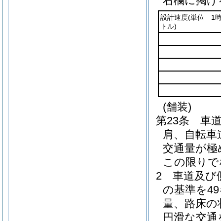
右欄に掲げ
設計速度
(単位 1
トル)
(舗装)
第23条
車
肩、自転車
交通量が極
この限りで
2
車道及び
の基準を4
量、路床の
円滑な交通