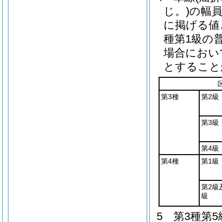
じ。)
の幅
に掲げる値
種第1級の
場合におい
とすること
第3種
第2級
第3級
第4級
第4種
第1級
第2級
級
5
第3種第