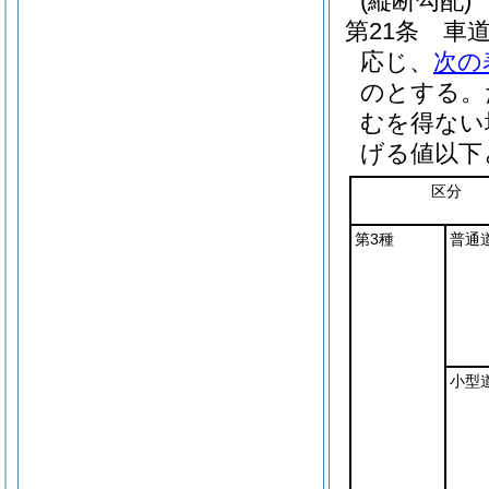
(縦断勾配)
第21条
車
応じ、
次の
のとする。
むを得ない
げる値以下
区分
第3種
普通
小型