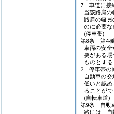
7
車道に接
当該路肩の
路肩の幅員
のに必要な
(停車帯)
第8条
第4
車両の安全
要がある場
ものとする
2
停車帯の
自動車の交
低いと認め
ることがで
(自転車道)
第9条
自動
路には、自