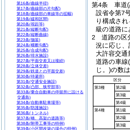
第16条
(曲線半径)
第4条
車道
第17条
(曲線部の片勾配)
設省令第7号
第18条
(曲線部の車線等の拡幅)
第19条
(緩和区間)
り構成され
第20条
(視距等)
級の道路に
第21条
(縦断勾配)
第22条
(縦断曲線)
2
道路の区
第23条
(舗装)
況に応じ、
第24条
(横断勾配)
第25条
(合成勾配)
大許容交通
第26条
(排水施設)
道路の車線
第27条
(平面交差又は接続)
第28条
(立体交差)
じ。)
の数は
第29条
(鉄道との平面交差)
第30条
(待避所)
区分
第31条
(交通安全施設)
第32条
(凸部、狭窄部等)
第3種
第2級
第33条
(乗合自動車の停留所に設ける
第3級
交通島)
第34条
(自動車駐車場等)
第4級
第35条
(防護施設)
第4種
第1級
第36条
(トンネル)
第2級
第37条
(橋、高架の道路等)
第38条
(附帯工事等の特例)
第3級
第39条
(小区間改築の場合の特例)