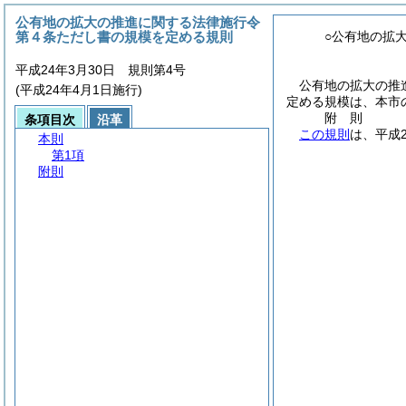
公有地の拡大の推進に関する法律施行令
第４条ただし書の規模を定める規則
○公有地の拡
平成24年3月30日 規則第4号
公有地の拡大の推
(平成24年4月1日施行)
定める規模は、本市
附
則
条項目次
沿革
この規則
は、平成
本則
第1項
附則