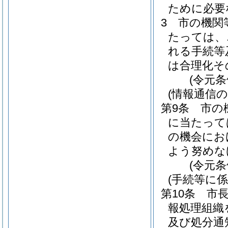
ために必要
3
市の機関
たっては、
れる手続等
は合理化そ
(令元条
(情報通信
第9条
市の
に当たって
の機会にお
よう努めな
(令元条
(手続等に
第10条
市
報処理組織
及び処分通