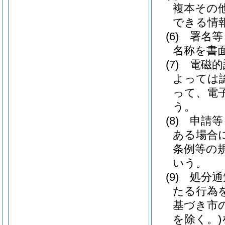
複本その
できる情
(6)
署名等
名称を書
(7)
電磁的
よっては
って、電
う。
(8)
申請等
ある場合
条例等の
いう。
(9)
処分通
たる行為
基づき市
を除く。)