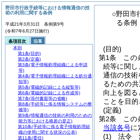
野田市行政手続等における情報通信の技
術の利用に関する条例
○野田市
る条例
平成21年3月31日 条例第9号
(令和7年6月27日施行)
条項目次
沿革
(目的)
本則
第1条
(目的)
第1条
この
第2条
(定義)
第3条
(電子情報処理組織による申請
続等に関し
等)
通信の技術
第4条
(電子情報処理組織による処分通
知等)
るための共
第5条
(電磁的記録による縦覧等)
向上を図る
第6条
(電磁的記録による作成等)
第7条
(添付書面等の省略)
ことを目的
第8条
(手続等に係る情報システムの整
(定義)
備等)
第9条
(情報通信の技術の利用のための
第2条
この
能力等における格差の是正)
当該各号
に
第10条
(手続等に係る電子情報処理組
織の使用に関する状況の公表)
(1)
法令 
第11条
(委任)