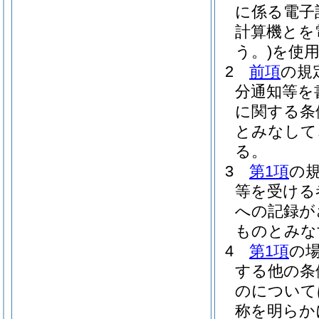
に係る電子
計算機とを
う。)
を使
2
前項
の規
分通知等を
に関する条
とみなして
る。
3
第1項
の
等を受ける
への記録が
ものとみな
4
第1項
の
する他の条
のについて
称を明らか