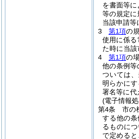
を書面等に
等の規定に
当該申請等
3
第1項
の
使用に係る
た時に当該
4
第1項
の
他の条例等
ついては、
明らかにす
署名等に代
(電子情報
第4条
市の
する他の条
るものにつ
で定めると