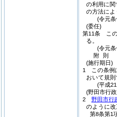
の利用に関
の方法によ
(令元条
(委任)
第11条
こ
る。
(令元条
附
則
(施行期日)
1
この条例
おいて規則
(平成2
(野田市行
2
野田市行
のように改
第8条第