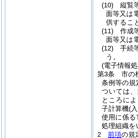
(10)
縦覧
面等又は
供するこ
(11)
作成
面等又は
(12)
手続
う。
(電子情報
第3条
市の
条例等の規
ついては、
ところによ
子計算機
(
使用に係る
処理組織を
2
前項
の規