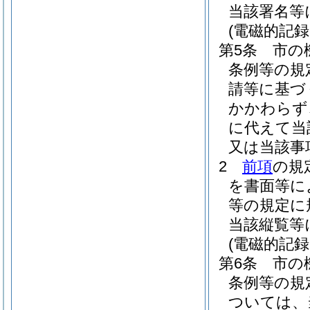
当該署名等
(電磁的記
第5条
市の
条例等の規
請等に基づ
かかわらず
に代えて当
又は当該事
2
前項
の規
を書面等に
等の規定に
当該縦覧等
(電磁的記
第6条
市の
条例等の規
ついては、