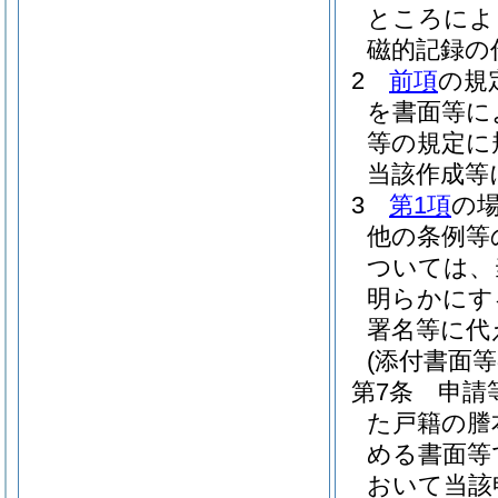
ところによ
磁的記録の
2
前項
の規
を書面等に
等の規定に
当該作成等
3
第1項
の
他の条例等
ついては、
明らかにす
署名等に代
(添付書面等
第7条
申請
た戸籍の謄
める書面等
おいて当該