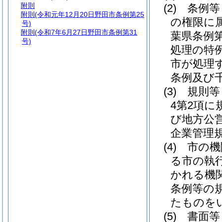
附則
(2)
条例等
附則
(令和元年12月20日野田市条例第25
の権限に
号)
附則
(令和7年6月27日野田市条例第31
葉県条例第
号)
処理の特
市が処理
条例及び
(3)
規則等
4第2項に
び地方公
企業管理
(4)
市の機
る市の執
かれる機
条例等の
たものを
(5)
書面等