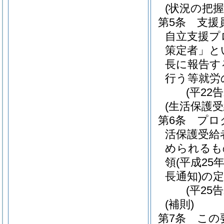
(状況の把握
第5条
支援
自立支援プ
策定者」と
長に報告す
行う等就労
(平22
(生活保護
第6条
プロ
活保護受給
められるも
領
(平成25
長通知)
の
(平25
(補則)
第7条
この