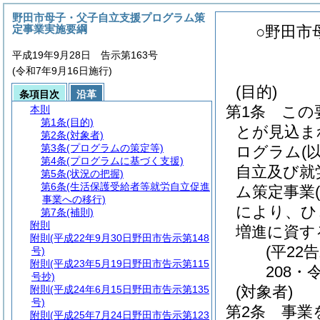
野田市母子・父子自立支援プログラム策
定事業実施要綱
○野田市
平成19年9月28日 告示第163号
(令和7年9月16日施行)
(目的)
条項目次
沿革
第1条
この
本則
第1条
(目的)
とが見込ま
第2条
(対象者)
第3条
(プログラムの策定等)
ログラム
(
第4条
(プログラムに基づく支援)
自立及び就
第5条
(状況の把握)
第6条
(生活保護受給者等就労自立促進
ム策定事業
(
事業への移行)
により、ひ
第7条
(補則)
附則
増進に資す
附則
(平成22年9月30日野田市告示第148
(平22
号)
附則
(平成23年5月19日野田市告示第115
208・
号抄)
(対象者)
附則
(平成24年6月15日野田市告示第135
号)
第2条
事業
附則
(平成25年7月24日野田市告示第123