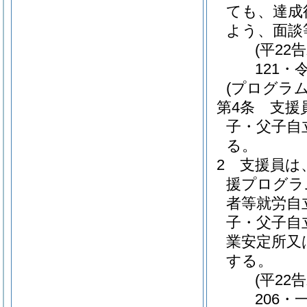
ても、達成
よう、面談
(平22
121・
(プログラ
第4条
支援
子・父子自
る。
2
支援員は
援プログラ
者等就労自
子・父子自
業安定所又
する。
(平22
206・