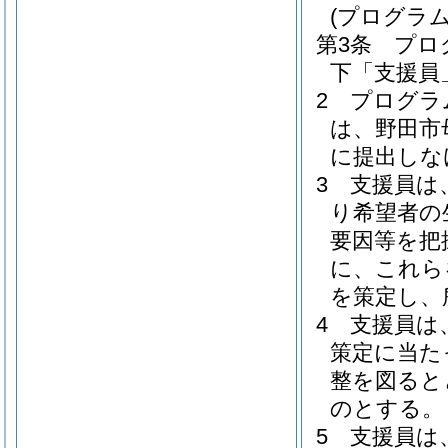
(プログラ
第3条
プロ
下「支援員
2
プログラ
は、野田市
に提出しな
3
支援員は
り希望者の
要因等を把
に、これら
を策定し、
4
支援員は
策定に当た
整を図ると
のとする。
5
支援員は