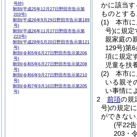
号抄)
かに該当す
附則
(平成25年12月27日野田市告示第
ものとする
203号)
附則
(平成26年9月29日野田市告示第189
(1)
本市に
号)
号)
に規定
附則
(平成26年11月27日野田市告示第
223号)
親家庭の
附則
(平成28年5月20日野田市告示第121
129号)
第
号)
附則
(令和5年6月27日野田市告示第206
項に規定
号)
児童を扶
附則
(令和5年6月27日野田市告示第208
号)
(2)
本市に
附則
(令和6年9月27日野田市告示第210
号)
いる親そ
附則
(令和7年9月16日野田市告示第205
い事情に
号)
2
前項
の規
号)
の規定
ができない
(平22
203・