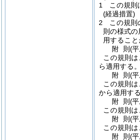
1
この規則
(経過措置)
2
この規則
則の様式の
用すること
附
則
(
この規則は
ら適用する
附
則
(
この規則は
から適用す
附
則
(
この規則は
附
則
(
この規則は
附
則
(