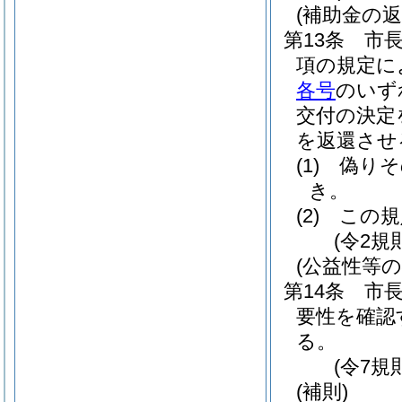
(補助金の返
第13条
市
項の規定に
各号
のいず
交付の決定
を返還させ
(1)
偽りそ
き。
(2)
この規
(令2規
(公益性等の
第14条
市
要性を確認
る。
(令7規
(補則)