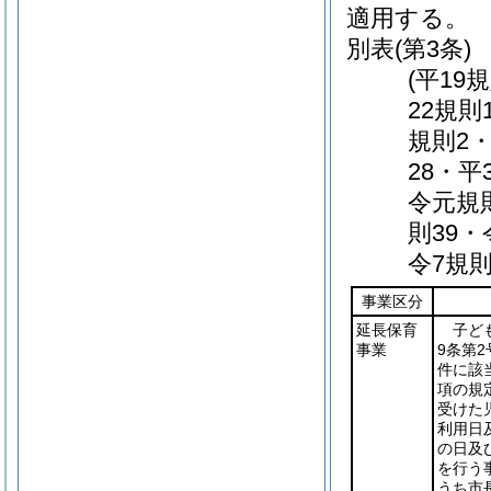
適用する。
別表
(第3条)
(平19
22規則
規則2・
28・平
令元規則
則39・
令7規則
事業区分
延長保育
子ど
事業
9条第
件に該
項の規
受けた
利用日
の日及
を行う
うち市