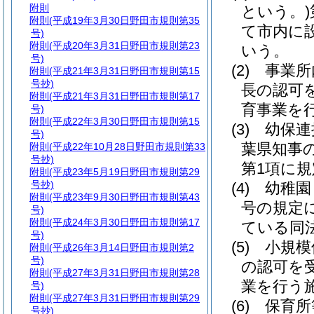
附則
という。)
附則
(平成19年3月30日野田市規則第35
て市内に
号)
附則
(平成20年3月31日野田市規則第23
いう。
号)
(2)
事業所
附則
(平成21年3月31日野田市規則第15
号抄)
長の認可
附則
(平成21年3月31日野田市規則第17
育事業を
号)
附則
(平成22年3月30日野田市規則第15
(3)
幼保連
号)
葉県知事
附則
(平成22年10月28日野田市規則第33
号抄)
第1項に
附則
(平成23年5月19日野田市規則第29
号抄)
(4)
幼稚園
附則
(平成23年9月30日野田市規則第43
号の規定
号)
附則
(平成24年3月30日野田市規則第17
ている同
号)
(5)
小規模
附則
(平成26年3月14日野田市規則第2
号)
の認可を
附則
(平成27年3月31日野田市規則第28
業を行う
号)
附則
(平成27年3月31日野田市規則第29
(6)
保育
号抄)