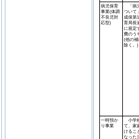
病児保育
「病
事業
(体調
ついて
不良児対
成保第
応型)
育局長
に規定
費のう
(他の
除く。)
一時預か
小学
り事業
て、家
けるこ
なった