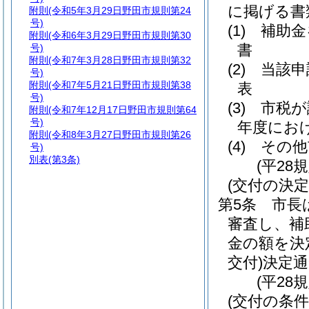
に掲げる書
附則
(令和5年3月29日野田市規則第24
号)
(1)
補助金
附則
(令和6年3月29日野田市規則第30
書
号)
附則
(令和7年3月28日野田市規則第32
(2)
当該申
号)
附則
(令和7年5月21日野田市規則第38
表
号)
(3)
市税が
附則
(令和7年12月17日野田市規則第64
号)
年度にお
附則
(令和8年3月27日野田市規則第26
(4)
その他
号)
別表
(第3条)
(平28
(交付の決定
第5条
市長
審査し、補
金の額を決
交付)
決定
(平28
(交付の条件