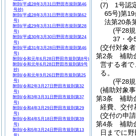
(7)
1号認
附則
(平成28年3月31日野田市規則第46
号抄)
65号)
第1
附則
(平成28年3月31日野田市規則第62
号)
法第20
附則
(平成29年3月31日野田市規則第28
(平28
号)
附則
(平成30年3月30日野田市規則第24
37・令
号)
(交付対象者
附則
(平成31年3月28日野田市規則第46
号)
第2条
補助
附則
(令和元年6月28日野田市規則第8号)
営する者で
附則
(令和元年6月28日野田市規則第9号
抄)
る。
附則
(令和元年9月26日野田市規則第25
(平28
号)
附則
(令和2年3月27日野田市規則第32
(補助対象事
号)
附則
(令和3年3月31日野田市規則第37
第3条
補助
号)
経費、交付
附則
(令和4年3月29日野田市規則第29
号)
(交付の申請
附則
(令和4年5月18日野田市規則第39
第4条
補助
号)
附則
(令和5年3月24日野田市規則第13
日までに野
号)