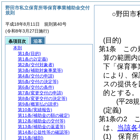
野田市私立保育所等保育事業補助金交付
規則
○野田市
平成18年8月11日 規則第40号
(令和8年3月27日施行)
(目的)
条項目次
沿革
第1条
この
本則
第1条
(目的)
算の範囲内
第1条の2
(定義)
第2条
(交付対象者)
下「保育事
第3条
(補助対象事業等)
により、保
第4条
(交付の申請)
第5条
(交付の決定等)
スの提供を
第6条
(交付の条件)
的とする。
第7条
(変更交付の申請)
第8条
(変更交付の決定等)
(平28
第9条
(概算払の請求)
(定義)
第10条
(実績報告)
第11条
(補助金の額の確定)
第1条の2
第12条
(補助金の交付等)
は、
当該各
第13条
(補助金の返還等)
第14条
(公益性等の確認等)
(1)
保育所
第15条
(補則)