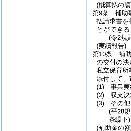
(概算払の請
第9条
補助
払請求書を
とができる
(令2規
(実績報告)
第10条
補
の交付の決
私立保育所
添付して、
(1)
事業実
(2)
収支決
(3)
その他
(平28
条繰下)
(補助金の額