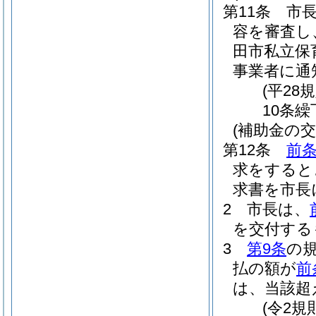
第11条
市
容を審査し
田市私立保
事業者に通
(平28
10条繰
(補助金の交
第12条
前
求をすると
求書を市長
2
市長は、
を交付する
3
第9条
の
払の額が
前
は、当該超
(令2規