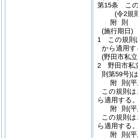
第15条
こ
(令2規
附
則
(施行期日)
1
この規則
から適用す
(野田市私
2
野田市私
則第59号)
附
則
(
この規則は
ら適用する
附
則
(
この規則は
ら適用する
附
則
(