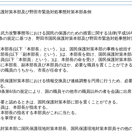
保護対策本部及び野田市緊急対処事態対策本部条例
、武力攻撃事態等における国民の保護のための措置に関する法律
(平成1
1条の規定に基づき、野田市国民保護対策本部及び野田市緊急対処事態
策本部長
(以下「本部長」という。)
は、国民保護対策本部の事務を総括す
本部長
(以下「副本部長」という。)
は、本部長を助け、国民保護対策本部
部員
(以下「本部員」という。)
は、本部長の命を受け、国民保護対策本部
部に本部長、副本部長及び本部員のほか、必要な職員を置くことができ
市の職員のうちから、市長が任命する。
国民保護対策本部における情報交換及び連絡調整を円滑に行うため、必
る。
8条第6項の規定により、国の職員その他市の職員以外の者を会議に出
必要と認めるときは、国民保護対策本部に部を置くことができる。
部員は、本部長が指名する。
、本部長の指名する本部員がこれに当たる。
務を掌理する。
地対策本部に国民保護現地対策本部長、国民保護現地対策本部員その他