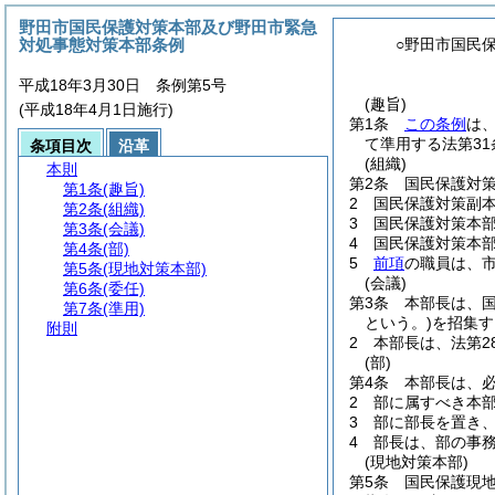
野田市国民保護対策本部及び野田市緊急
対処事態対策本部条例
○野田市国民
平成18年3月30日 条例第5号
(趣旨)
(平成18年4月1日施行)
第1条
この条例
は
て準用する法第3
条項目次
沿革
(組織)
本則
第2条
国民保護対
第1条
(趣旨)
2
国民保護対策副
第2条
(組織)
3
国民保護対策本
第3条
(会議)
4
国民保護対策本
第4条
(部)
5
前項
の職員は、
第5条
(現地対策本部)
(会議)
第6条
(委任)
第3条
本部長は、
第7条
(準用)
という。)
を招集す
附則
2
本部長は、法第2
(部)
第4条
本部長は、
2
部に属すべき本
3
部に部長を置き
4
部長は、部の事
(現地対策本部)
第5条
国民保護現