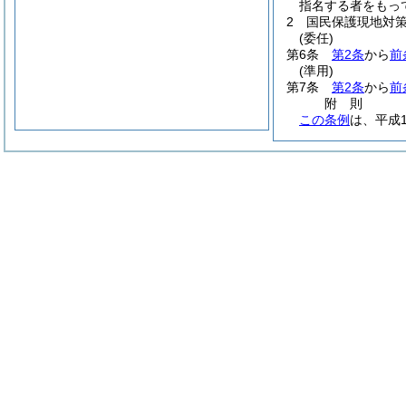
指名する者をもっ
2
国民保護現地対
(委任)
第6条
第2条
から
前
(準用)
第7条
第2条
から
前
附
則
この条例
は、平成