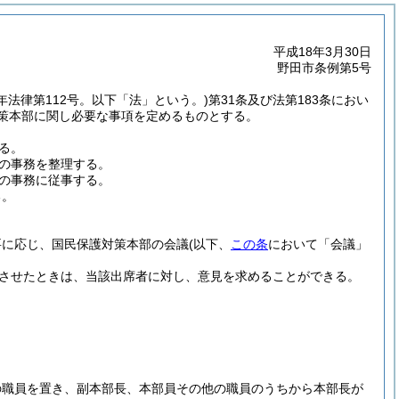
平成18年3月30日
野田市条例第5号
6年法律第112号。以下「法」という。)
第31条及び法第183条におい
対策本部に関し必要な事項を定めるものとする。
る。
の事務を整理する。
の事務に従事する。
る。
要に応じ、国民保護対策本部の会議
(以下、
この条
において「会議」
席させたときは、当該出席者に対し、意見を求めることができる。
の職員を置き、副本部長、本部員その他の職員のうちから本部長が