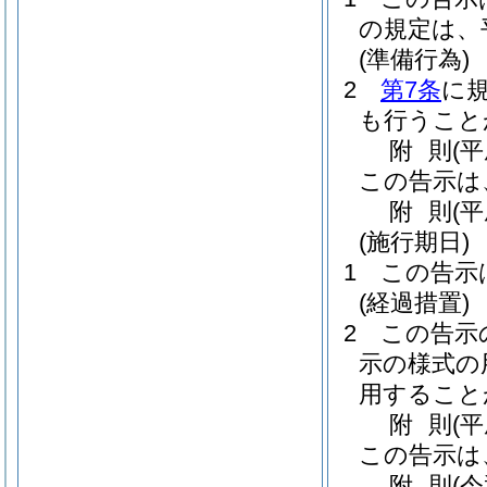
の規定は、
(準備行為)
2
第7条
に
も行うこと
附
則
(
この告示は
附
則
(
(施行期日)
1
この告示
(経過措置)
2
この告示
示の様式の
用すること
附
則
(
この告示は
附
則
(