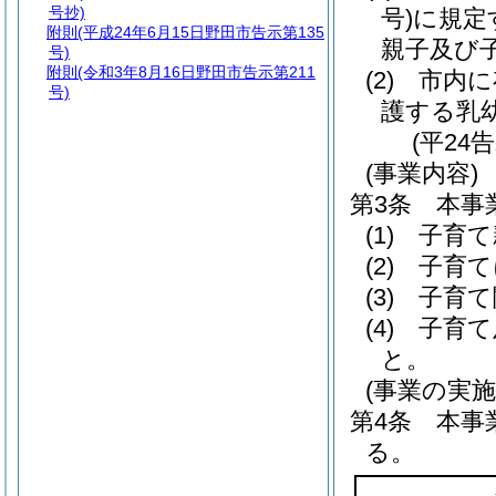
号抄)
号)
に規定
附則
(平成24年6月15日野田市告示第135
親子及び
号)
附則
(令和3年8月16日野田市告示第211
(2)
市内に
号)
護する乳
(平24
(事業内容)
第3条
本事
(1)
子育て
(2)
子育て
(3)
子育て
(4)
子育て
と。
(事業の実施
第4条
本事
る。