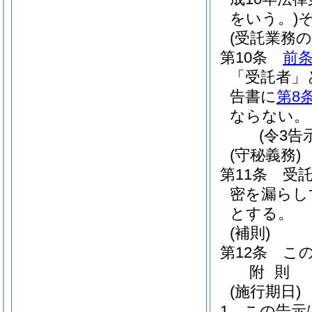
をいう。)
(受託業務の
第10条
前
「受託者」
告書に
第8
ならない。
(令3告
(守秘義務)
第11条
受
密を漏らし
とする。
(補則)
第12条
こ
附
則
(施行期日)
1
この告示