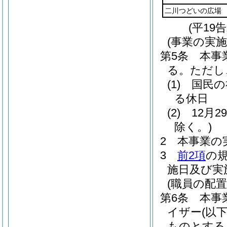
二川つどいの広場
(平19
(事業の実
第5条
本事
る。
ただし
(1)
国民の
る休日
(2)
12月
除く。)
2
本事業の
3
前2項
の
施日及び実
(職員の配置
第6条
本事
イザー
(以
ものとする