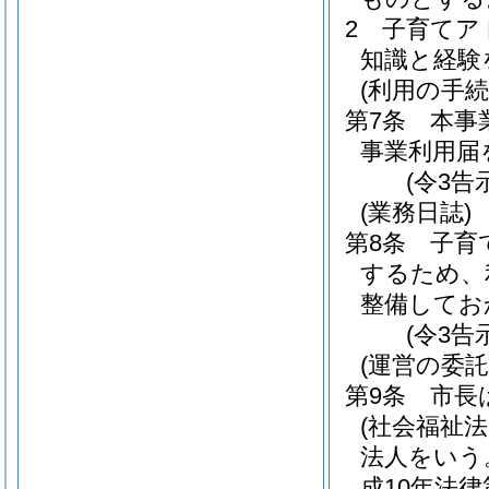
2
子育てア
知識と経験
(利用の手続
第7条
本事
事業利用届
(令3告
(業務日誌)
第8条
子育
するため、
整備してお
(令3告
(運営の委託
第9条
市長
(社会福祉法
法人をいう
成10年法律