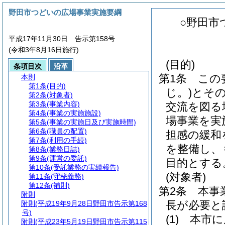
野田市つどいの広場事業実施要綱
○野田市
平成17年11月30日 告示第158号
(令和3年8月16日施行)
(目的)
条項目次
沿革
第1条
この
本則
第1条
(目的)
じ。)
とそ
第2条
(対象者)
第3条
(事業内容)
交流を図る
第4条
(事業の実施施設)
場事業を実
第5条
(事業の実施日及び実施時間)
第6条
(職員の配置)
担感の緩和
第7条
(利用の手続)
を整備し、
第8条
(業務日誌)
第9条
(運営の委託)
目的とする
第10条
(受託業務の実績報告)
(対象者)
第11条
(守秘義務)
第12条
(補則)
第2条
本事
附則
長が必要と
附則
(平成19年9月28日野田市告示第168
号)
(1)
本市に
附則
(平成23年5月19日野田市告示第115