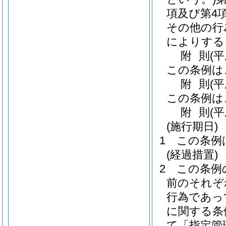
項及び第4
その他の行
によりする
附
則
(
この条例は
附
則
(平
この条例は
附
則
(
(施行期日)
1
この条例
(経過措置)
2
この条例
前のそれぞ
行為であっ
に関する条
て「指定管