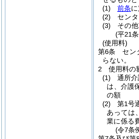
(1)
前条
に
(2)
センタ
(3)
その他
(平21
(使用料)
第6条
セン
らない。
2
使用料の
(1)
通所介
は、介護
の額
(2)
第1号
あっては
業に係る
(令7条
第7条及び第