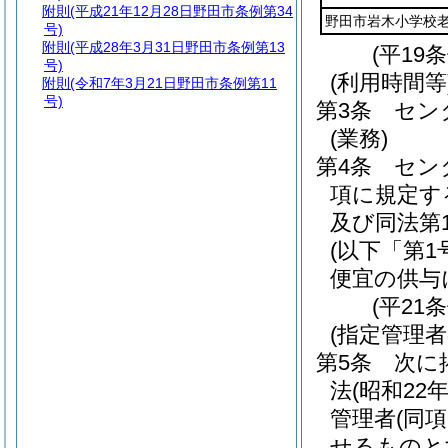
附則
(平成21年12月28日野田市条例第34
野田市岩木小学校
号)
附則
(平成28年3月31日野田市条例第13
(平19
号)
(利用時間等
附則
(令和7年3月21日野田市条例第11
号)
第3条
セン
(業務)
第4条
セン
項に規定す
及び同法第1
(以下「第
便宜の供与
(平21
(指定管理者
第5条
次に
法
(昭和22
管理者
(同
せるものと