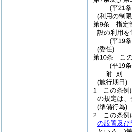
(平21条
(利用の制限
第9条
指定
設の利用を
(平19
(委任)
第10条
こ
(平19
附
則
(施行期日)
1
この条例
の規定は、
(準備行為)
2
この条例
の設置及び
という。)
第