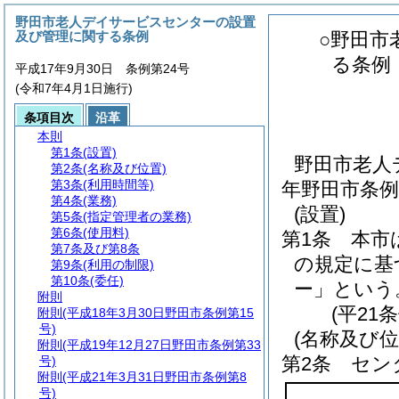
野田市老人デイサービスセンターの設置
及び管理に関する条例
○野田市
る条例
平成17年9月30日 条例第24号
(令和7年4月1日施行)
条項目次
沿革
本則
第1条
(設置)
野田市老人
第2条
(名称及び位置)
第3条
(利用時間等)
年野田市条例
第4条
(業務)
(設置)
第5条
(指定管理者の業務)
第6条
(使用料)
第1条
本市
第7条及び第8条
の規定に基
第9条
(利用の制限)
第10条
(委任)
ー」という
附則
(平21
附則
(平成18年3月30日野田市条例第15
号)
(名称及び位
附則
(平成19年12月27日野田市条例第33
第2条
セン
号)
附則
(平成21年3月31日野田市条例第8
号)