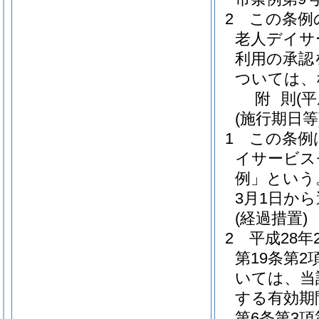
2
この条例
老人デイサ
利用の承認
ついては、
附
則
(
(施行期日等
1
この条例
イサービス
例」という
3月1日か
(経過措置)
2
平成28年
第19条第
いては、当
する有効期
第6条第3