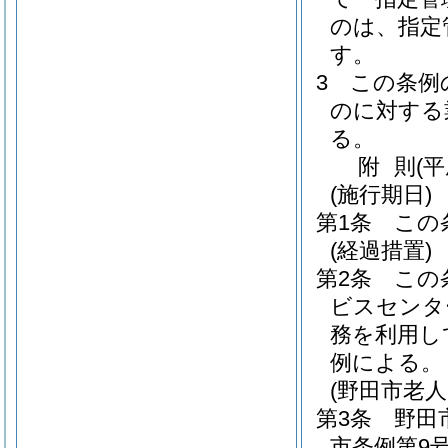
のは、指定
す。
3
この条例
のに対する
る。
附
則
(平
(施行期日)
第1条
この
(経過措置)
第2条
この
ビスセンタ
務を利用し
例による。
(野田市老
第3条
野田
市条例第9号