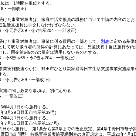
位は、1時間を単位とする。
18・一部改正)
受けた事業対象者は、家庭生活支援員の職務について申請の内容のとお
庭生活支援員に手交しなければならない。
56・令元告示69・令7告示204・一部改正)
受けた事業対象者は、事業に係る費用の一部として、
別表
に定める基準
として取り扱う者の所得の計算にあたっては、児童扶養手当法施行令
(
とし、同令第6条の7の規定は適用しないものとする。
56・令3告示65・令7告示204・一部改正)
)
事業実施後速やかに、野田市ひとり親家庭等日常生活支援事業実施結果
する。
56・令元告示69・一部改正)
実施に関し必要な事項は、別に定める。
56・一部改正)
6年4月1日から施行する。
7年3月29日
野田市告示第39号)
7年4月1日から施行する。
0年7月31日
野田市告示第127号)
の日から施行し、第1条から第3条までの改正規定、第4条中野田市母子
条野田市訪問型一時保育事業実施要綱別表の改正規定は、平成20年4月1