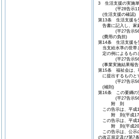
3
生活支援の実施単
(平28告示1
(生活支援の確認)
第13条
生活支援を
告書に記入し、家
(平27告示
(費用の負担)
第14条
生活支援を
当支給水準の世帯
定の例によるもの
(平27告示
(事業実施結果報告
第15条
福祉会は、
に提出するものと
(平27告示
(補則)
第16条
この要綱の
(平27告示
附
則
この告示は、平成1
附
則
(平成1
この告示は、平成1
附
則
(平成2
この告示は、公示
の改正規定及び第7