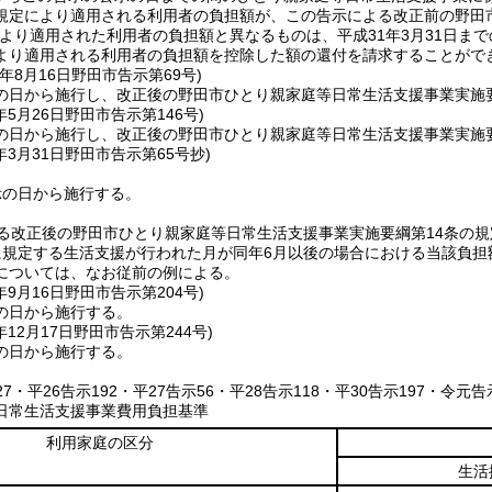
規定により適用される利用者の負担額が、この告示による改正前の野田
より適用された利用者の負担額と異なるものは、平成31年3月31日ま
より適用される利用者の負担額を控除した額の還付を請求することがで
年8月16日
野田市告示第69号)
の日から施行し、改正後の野田市ひとり親家庭等日常生活支援事業実施
年5月26日
野田市告示第146号)
の日から施行し、改正後の野田市ひとり親家庭等日常生活支援事業実施要
年3月31日
野田市告示第65号抄)
示の日から施行する。
る改正後の野田市ひとり親家庭等日常生活支援事業実施要綱第14条の規
に規定する生活支援が行われた月が同年6月以後の場合における当該負担
については、なお従前の例による。
年9月16日
野田市告示第204号)
の日から施行する。
年12月17日
野田市告示第244号)
の日から施行する。
127・平26告示192・平27告示56・平28告示118・平30告示197・令元
日常生活支援事業費用負担基準
利用家庭の区分
生活