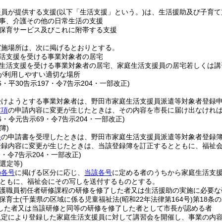
援員が提供する支援
(以下「生活支援」という。)
は、生活援助及び子育て
事、介護その他の日常生活の支援
保育サービス及びこれに附帯する支援
実施場所は、次に掲げるとおりとする。
活支援を受ける事業対象者の居宅
生活支援を受ける事業対象者の居宅、家庭生活支援員の居宅若しくは講
が利用しやすい適切な場所
56・平30告示197・令7告示204・一部改正)
受けようとする事業対象者は、野田市家庭生活支援員派遣等対象者登録
前項
の申請内容に変更が生じたときは、その内容を市長に届け出なけれ
56・令元告示69・令7告示204・一部改正)
簿)
条
の申請書を受理したときは、野田市家庭生活支援員派遣等対象者登録
登録内容に変更が生じたときは、当該登録簿を訂正するとともに、福祉
9・令7告示204・一部改正)
選定等)
の各号
に掲げる区分に応じ、
当該各号
に定める者のうちから家庭生活支
ともに、福祉会にその写しを送付するものとする。
護職員初任者研修課程の研修を修了した者又は生活援助の実施に必要な
保育士
(千葉県の区域に係る児童福祉法
(昭和22年法律第164号)
第18条
した者又は当該研修と同等の研修を修了した者として市長が認める者
規定により登録した家庭生活支援員に対して講習会を開催し、事業の内