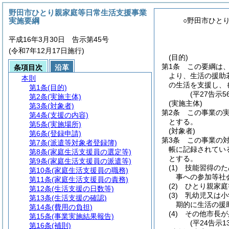
野田市ひとり親家庭等日常生活支援事業
実施要綱
○野田市ひと
平成16年3月30日 告示第45号
(令和7年12月17日施行)
(目的)
第1条
この要綱は
条項目次
沿革
より、生活の援助
本則
の生活を支援し、
第1条
(目的)
(平27告示
第2条
(実施主体)
(実施主体)
第3条
(対象者)
第2条
この事業の
第4条
(支援の内容)
とする。
第5条
(実施場所)
(対象者)
第6条
(登録申請)
第3条
この事業の
第7条
(派遣等対象者登録簿)
帳に記録されてい
第8条
(家庭生活支援員の選定等)
とする。
第9条
(家庭生活支援員の派遣等)
(1)
技能習得のた
第10条
(家庭生活支援員の職務)
事への参加等社
第11条
(家庭生活支援員の責務)
(2)
ひとり親家庭
第12条
(生活支援の日数等)
(3)
乳幼児又は小
第13条
(生活支援の確認)
期的に生活の援
第14条
(費用の負担)
(4)
その他市長が
第15条
(事業実施結果報告)
(平24告示
第16条
(補則)