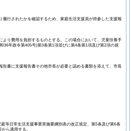
り履行されたかを確認するため、家庭生活支援員が持参した支援報
により費用を負担するものとする。
この場合において、児童扶養手
昭和36年政令第405号)
第3条第1項並びに第4条第1項及び第2項の規
報告書に支援報告書その他市長が必要と認める書類を添えて、市長
家庭等日常生活支援事業実施要綱別表の改正規定、第5条及び第6条
日から適用する。