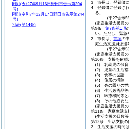
3
市長は、登録簿
附則
(令和7年9月16日野田市告示第204
4
登録簿に登録さ
号)
る。
附則
(令和7年12月17日野田市告示第244
(平27告示
号)
(家庭生活支援員の
別表
(第14条)
第9条
第7条第1項
い。
ただし、緊急
2
市長は、
前項
の
庭生活支援員派遣
(平27告示
(家庭生活支援員の
第10条
支援を依頼
(1)
乳幼児の保育
(2)
児童の生活指
(3)
食事の世話
(4)
住居の掃除
(5)
身の回りの世
(6)
生活必需品等
(7)
医療機関等と
(8)
その他必要な
(家庭生活支援員の
第11条
家庭生活支
(生活支援の日数等
第12条
生活支援の
2
生活支援の時間は