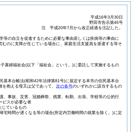
平成16年3月30日
野田市告示第45号
注 平成20年7月から改正経過を注記した。
学等の自立を促進するために必要な事由若しくは疾病等の事由に
営むのに支障が生じている場合に、家庭生活支援員を派遣する等そ
母子寡婦福祉会
(以下「福祉会」という。)
に委託して実施するもの
民基本台帳法
(昭和42年法律第81号)
に規定する本市の住民基本台
難を抱える母又は父であって、
次の各号
のいずれかに該当するもの
護、事故、災害、冠婚葬祭、残業、転勤、出張、学校等の公的行
ービスが必要な者
生じているもの
帰宅時間が遅くなる等の場合
(所定内労働時間の就業を除く。)
に定