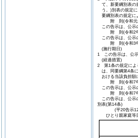
て、新要綱別表の
う。)
別表の規定に
要綱別表の規定に
附
則
(令和元
この告示は、公示
附
則
(令和2
この告示は、公示
附
則
(令和3
(施行期日)
1
この告示は、公
(経過措置)
2
第1条の規定によ
は、同要綱第4条
おける当該負担額
附
則
(令和7
この告示は、公示
附
則
(令和7
この告示は、公示
別表
(第14条)
(平20告示
ひとり親家庭等