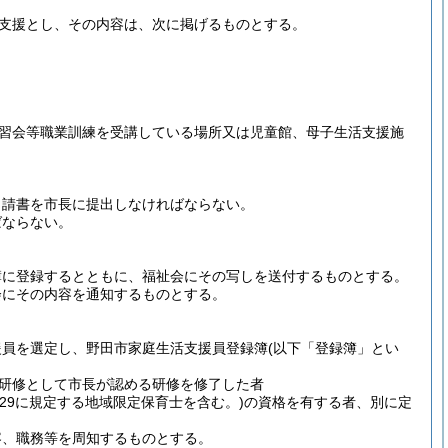
支援とし、その内容は、次に掲げるものとする。
習会等職業訓練を受講している場所又は児童館、母子生活支援施
申請書を市長に提出しなければならない。
ばならない。
簿に登録するとともに、福祉会にその写しを送付するものとする。
会にその内容を通知するものとする。
援員を選定し、野田市家庭生活支援員登録簿
(以下「登録簿」とい
研修として市長が認める研修を修了した者
の29に規定する地域限定保育士を含む。)
の資格を有する者、別に定
容、職務等を周知するものとする。