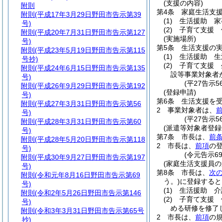
(支援の内容)
附則
第4条
家庭生活支
附則
(平成17年3月29日野田市告示第39
(1)
生活援助 家
号)
(2)
子育て支援 
附則
(平成20年7月31日野田市告示第127
(実施場所)
号)
第5条
生活支援の
附則
(平成23年5月19日野田市告示第115
(1)
生活援助 生
号抄)
(2)
子育て支援 
附則
(平成24年6月15日野田市告示第135
設等事業対象者
号)
(平27告示
附則
(平成26年9月29日野田市告示第192
(登録申請)
号)
第6条
生活支援を
附則
(平成27年3月31日野田市告示第56
2
事業対象者は、
号)
(平27告示
附則
(平成28年3月31日野田市告示第60
(派遣等対象者登録
号)
第7条
市長は、
前
附則
(平成28年5月20日野田市告示第118
2
市長は、
前項
の
号)
(令元告示6
附則
(平成30年9月27日野田市告示第197
(家庭生活支援員の
号)
第8条
市長は、
次
附則
(令和元年8月16日野田市告示第69
う。)
に登録すると
号)
(1)
生活援助 介
附則
(令和2年5月26日野田市告示第146
(2)
子育て支援 
号)
める研修を修了
附則
(令和3年3月31日野田市告示第65号
2
市長は、
前項
の
抄)