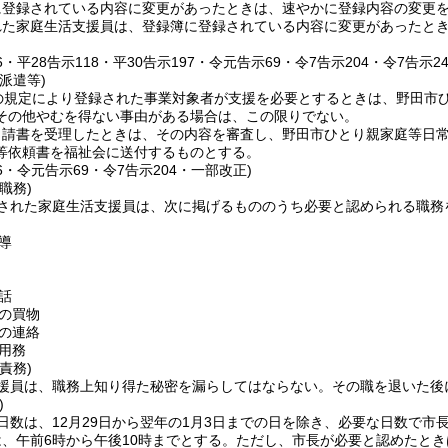
に登録されている内容に変更があったときは、速やかに登録内容の変更
れた家庭生活支援員は、登録簿に登録されている内容に変更があったと
56・平28告示118・平30告示197・令元告示69・令7告示204・令7告示2
派遣等)
の規定により登録された事業対象者が支援を必要とするときは、野田市
その他やむを得ない事由がある場合は、この限りでない。
申請書を受理したときは、その内容を審査し、野田市ひとり親家庭等日
等依頼書を福祉会に送付するものとする。
56・令元告示69・令7告示204・一部改正)
職務)
された家庭生活支援員は、次に掲げるもののうち必要と認められる職務
導
話
の買物
の連絡
用務
責務)
援員は、職務上知り得た秘密を漏らしてはならない。
その職を退いた後
)
日数は、12月29日から翌年の1月3日までの日を除き、必要な日数で市
、午前6時から午後10時までとする。
ただし、市長が必要と認めたとき