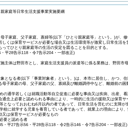
り親家庭等日常生活支援事業実施要綱
、母子家庭、父子家庭、寡婦等
(以下「ひとり親家庭等」という。)
が、修
若しくは保育サービスが必要な場合又は生活環境等が激変し日常生活を
もってひとり親家庭等の生活の安定を図ることを目的とする。
56・平28告示118・令7告示204・一部改正)
実施主体は野田市とし、家庭生活支援員の派遣等に係る業務は、野田市
対象となる者
(以下「事業対象者」という。)
は、本市に居住し、かつ、住
る母子家庭の母、父子家庭の父、寡婦及び離婚調停中など、離婚前の困
めの通学若しくは就職活動等自立促進に必要な事由又は疾病、出産、看
会通念上必要と認められる事由により、一時的に生活の援助又は保育サ
等となっておおむね6月以内の者であって、日常生活を営むのに支障が
学校に就学する児童を養育している者であって、就業上の理由により、
助又は保育サービスが必要なもの
必要と認める者
135・平27告示56・平28告示118・令2告示146・令7告示204・一部改正)