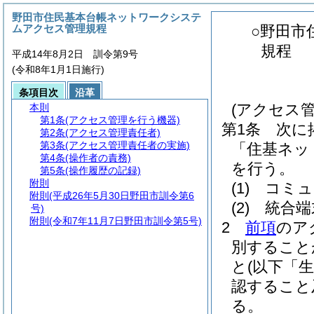
野田市住民基本台帳ネットワークシステ
ムアクセス管理規程
○野田市
規程
平成14年8月2日 訓令第9号
(令和8年1月1日施行)
条項目次
沿革
(アクセス
本則
第1条
(アクセス管理を行う機器)
第1条
次に
第2条
(アクセス管理責任者)
第3条
(アクセス管理責任者の実施)
「住基ネッ
第4条
(操作者の責務)
を行う。
第5条
(操作履歴の記録)
附則
(1)
コミュ
附則
(平成26年5月30日野田市訓令第6
(2)
統合端
号)
附則
(令和7年11月7日野田市訓令第5号)
2
前項
のア
別すること
と
(以下「
認すること
る。