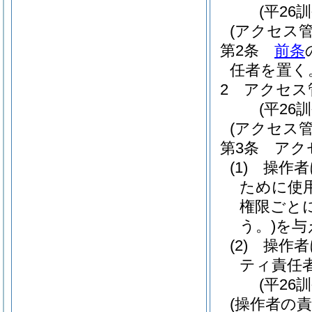
(平26
(アクセス管
第2条
前条
任者を置く
2
アクセス
(平26
(アクセス
第3条
アク
(1)
操作者
ために使
権限ごと
う。)
を与
(2)
操作者
ティ責任
(平26
(操作者の責