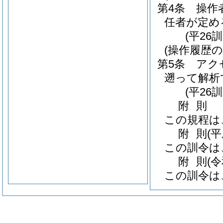
第4条
操作
任者が定め
(平26
(操作履歴の
第5条
アク
遡って解析
(平26
附
則
この規程は
附
則
(
この訓令は
附
則
(
この訓令は