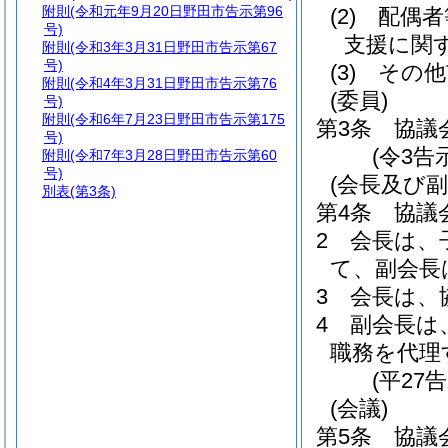
附則
(令和元年9月20日野田市告示第96
(2)
配偶者
号)
支援に関
附則
(令和3年3月31日野田市告示第67
号)
(3)
その他
附則
(令和4年3月31日野田市告示第76
(委員)
号)
附則
(令和6年7月23日野田市告示第175
第3条
協議
号)
(令3告
附則
(令和7年3月28日野田市告示第60
号)
(会長及び副
別表
(第3条)
第4条
協議
2
会長は、
て、副会長
3
会長は、
4
副会長は
職務を代理
(平27
(会議)
第5条
協議