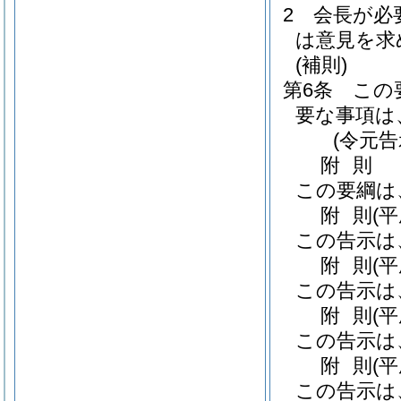
2
会長が必
は意見を求
(補則)
第6条
この
要な事項は
(令元
附
則
この要綱は
附
則
(
この告示は
附
則
(
この告示は
附
則
(
この告示は
附
則
(
この告示は