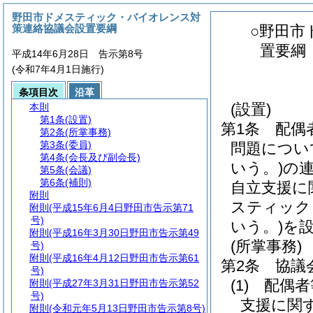
野田市ドメスティック・バイオレンス対
策連絡協議会設置要綱
○野田市
置要綱
平成14年6月28日 告示第8号
(令和7年4月1日施行)
条項目次
沿革
(設置)
本則
第1条
(設置)
第1条
配偶
第2条
(所掌事務)
第3条
(委員)
問題につい
第4条
(会長及び副会長)
いう。)
の
第5条
(会議)
第6条
(補則)
自立支援に
附則
スティック
附則
(平成15年6月4日野田市告示第71
号)
いう。)
を
附則
(平成16年3月30日野田市告示第49
(所掌事務)
号)
附則
(平成16年4月12日野田市告示第61
第2条
協議
号)
(1)
配偶者
附則
(平成27年3月31日野田市告示第52
号)
支援に関
附則
(令和元年5月13日野田市告示第8号)