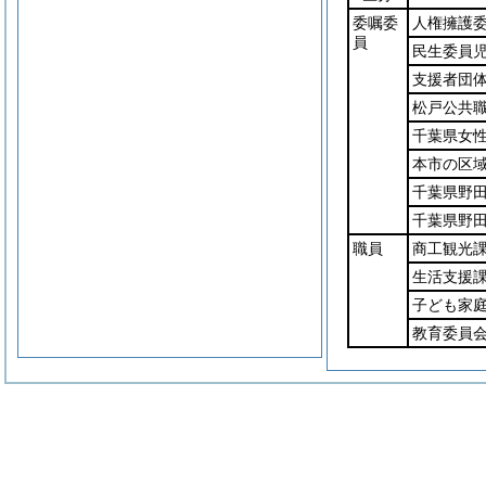
委嘱委
人権擁護
員
民生委員
支援者団
松戸公共
千葉県女
本市の区
千葉県野
千葉県野
職員
商工観光
生活支援
子ども家
教育委員