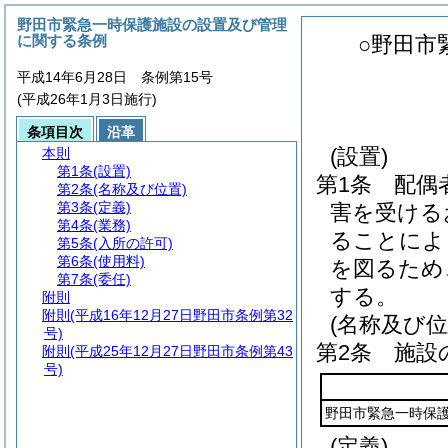
野田市緊急一時保護施設の設置及び管理
に関する条例
○野田市
平成14年6月28日 条例第15号
(平成26年1月3日施行)
条項目次
沿革
(設置)
本則
第1条
(設置)
第1条
配偶
第2条
(名称及び位置)
第3条
(定義)
害を受ける
第4条
(業務)
ることによ
第5条
(入所の許可)
第6条
(使用料)
を図るため
第7条
(委任)
する。
附則
附則
(平成16年12月27日野田市条例第32
(名称及び位
号)
第2条
施設
附則
(平成25年12月27日野田市条例第43
号)
野田市緊急一時保
(定義)