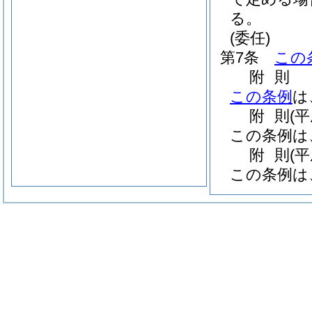
る。
(委任)
第7条
この
附
則
この条例
は
附
則
(平
この条例は
附
則
(平
この条例は