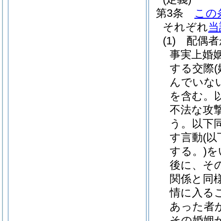
第3条
この
それぞれ
当
(1)
配偶者
事実上婚
する交際
んでいな
を含む。以
不法な攻
う。以下同
す言動
(以
する。)
を
後に、そ
関係と同
情に入る
あった者
その婚姻