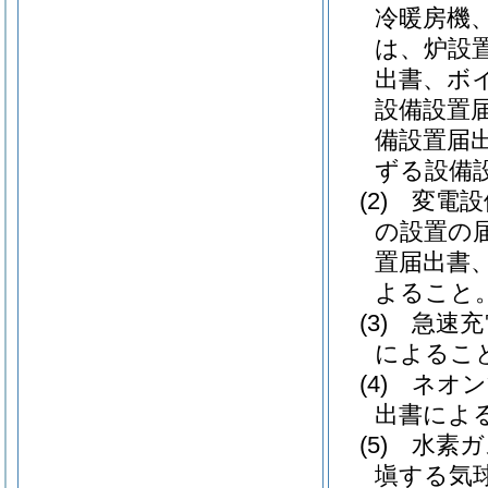
冷暖房機
は、炉設
出書、ボ
設備設置
備設置届
ずる設備
(2)
変電設
の設置の
置届出書
よること
(3)
急速充
によるこ
(4)
ネオン
出書によ
(5)
水素ガ
塡する気