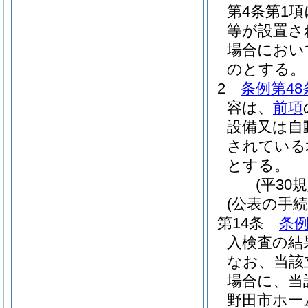
第4条第1
等が設置さ
場合におい
のとする。
2
条例第48
容は、
前項
設備又は自
されている
とする。
(平30
(公表の手続
第14条
条例
入検査の結
なお、当該
場合に、当
野田市ホー