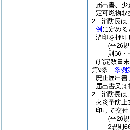
届出書、少
定可燃物取
2
消防長は
例
に定める
済印を押印
(平2
則66・
(指定数量
第9条
条例
廃止届出書
届出書又は
2
消防長は
火災予防上
印して交付
(平2
2規則6