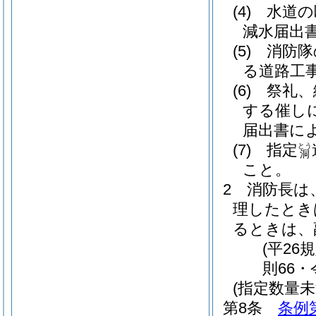
(4)
水道の
減水届出
(5)
消防隊
る道路工
(6)
祭礼、
する催し
届出書に
(7)
指定
とう
洞
こと。
2
消防長は
理したとき
るときは、
(平2
則66・
(指定数量
第8条
条例