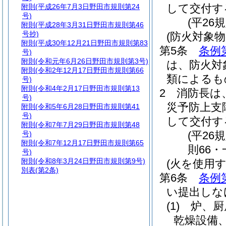
して交付す
附則
(平成26年7月3日野田市規則第24
号)
(平26
附則
(平成28年3月31日野田市規則第46
号抄)
(防火対象
附則
(平成30年12月21日野田市規則第83
第5条
条例
号)
附則
(令和元年6月26日野田市規則第3号)
は、防火対
附則
(令和2年12月17日野田市規則第66
類によるも
号)
附則
(令和4年2月17日野田市規則第13
2
消防長は
号)
災予防上支
附則
(令和5年6月28日野田市規則第41
号)
して交付す
附則
(令和7年7月29日野田市規則第48
(平2
号)
附則
(令和7年12月17日野田市規則第65
則66・
号)
附則
(令和8年3月24日野田市規則第9号)
(火を使用
別表
(第2条)
第6条
条例
い提出しな
(1)
炉、厨
乾燥設備