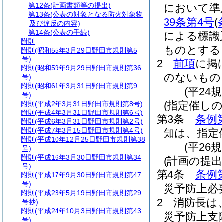
第12条
(計画書類等の提出)
において準
第13条
(公表の対象となる防火対象物
39条第4号
(
及び違反の内容)
第14条
(公表の手続)
による標識
附則
ものとする
附則
(昭和55年3月29日野田市規則第5
号)
2
前項
に掲
附則
(昭和59年9月29日野田市規則第36
のないもの
号)
附則
(昭和61年3月31日野田市規則第9
(平24
号)
(指定催しの
附則
(平成2年3月31日野田市規則第8号)
附則
(平成4年3月31日野田市規則第6号)
第3条
条例
附則
(平成6年3月31日野田市規則第2号)
附則
(平成7年3月15日野田市規則第4号)
知は、指定
附則
(平成10年12月25日野田市規則第38
(平26
号)
附則
(平成16年3月30日野田市規則第34
(計画の提出
号)
第4条
条例
附則
(平成17年9月30日野田市規則第47
号)
災予防上必
附則
(平成23年5月19日野田市規則第29
2
消防長は
号抄)
附則
(平成24年10月3日野田市規則第43
災予防上支
号)