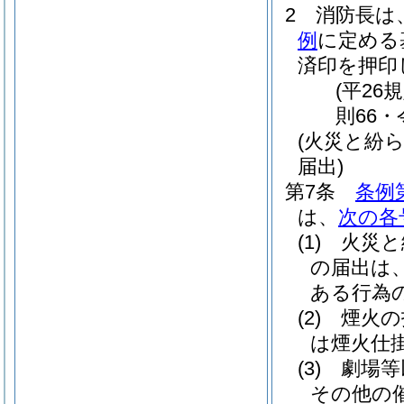
2
消防長は
例
に定める
済印を押印
(平2
則66・
(火災と紛
届出)
第7条
条例
は、
次の各
(1)
火災と
の届出は
ある行為
(2)
煙火の
は煙火仕
(3)
劇場等
その他の