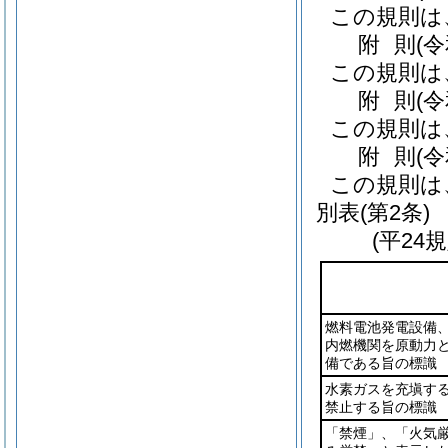
この規則は
附
則
(
この規則は
附
則
(
この規則は
附
則
(
この規則は
別表
(第2条)
(平24
燃料電池発電設備
内燃機関を原動力
備である旨の標識
水素ガスを充塡す
禁止する旨の標識
「禁煙」、「火気