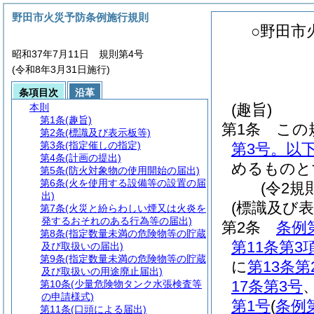
野田市火災予防条例施行規則
○野田市
昭和37年7月11日 規則第4号
(令和8年3月31日施行)
条項目次
沿革
(趣旨)
本則
第1条
(趣旨)
第1条
この
第2条
(標識及び表示板等)
第3条
(指定催しの指定)
第3号。以
第4条
(計画の提出)
めるものと
第5条
(防火対象物の使用開始の届出)
第6条
(火を使用する設備等の設置の届
(令2規
出)
(標識及び表
第7条
(火災と紛らわしい煙又は火炎を
発するおそれのある行為等の届出)
第2条
条例
第8条
(指定数量未満の危険物等の貯蔵
第11条第3
及び取扱いの届出)
第9条
(指定数量未満の危険物等の貯蔵
に
第13条第
及び取扱いの用途廃止届出)
17条第3号
第10条
(少量危険物タンク水張検査等
の申請様式)
第1号
(
条例
第11条
(口頭による届出)