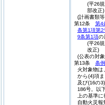
(平26
部改正)
(計画書類等
第12条
第4
条第1項第2
9条第1項
の
(平26
改正)
(公表の対
第13条
条例
火対象物は
から
(4)
項ま
及び
(16の3)
186号。以
上の基準に
自動火災報