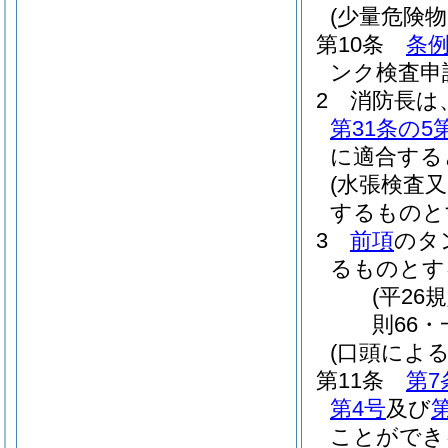
(少量危険
第10条
条例
ンク検査申
2
消防長は
第31条の5
に適合する
(水張検査
するものと
3
前項
のタ
るものとす
(平2
則66・
(口頭による
第11条
第7
第4号
及び
ことができ