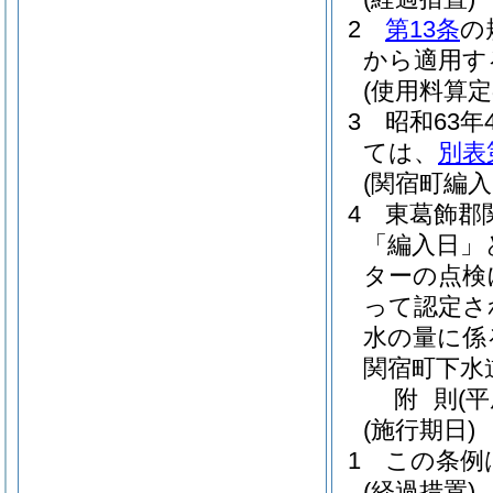
2
第13条
の
から適用す
(使用料算定
3
昭和63年
ては、
別表
(関宿町編
4
東葛飾郡
「編入日」
ターの点検
って認定さ
水の量に係
関宿町下水
附
則
(
(施行期日)
1
この条例
(経過措置)