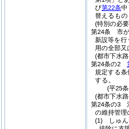
び
第22条
中
替えるもの
(特別の必
第24条
市
新設等を行
用の全部又
(都市下水
第24条の2
規定する条
する。
(平25
(都市下水
第24条の3
の維持管理
(1)
しゅん
排除に支