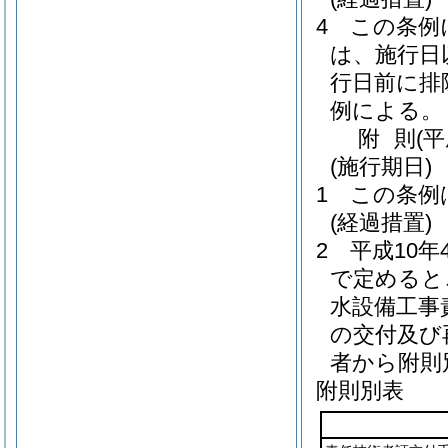
4
この条例
は、施行日
行日前に排
例による。
附
則
(
(施行期日)
1
この条例
(経過措置)
2
平成10年
で定めると
水設備工事
の交付及び
者から附則
附則別表