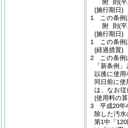
附
則
(
(施行期日)
1
この条例
附
則
(平
(施行期日)
1
この条例
(経過措置)
2
この条例
「新条例」
以後に使用
同日前に使
は、なお従
(使用料の算
3
平成20年
除した汚水
第1中「12