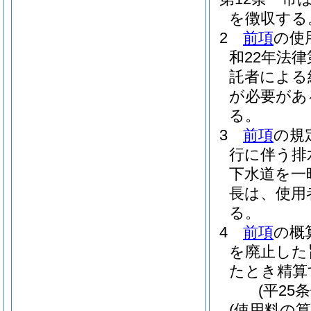
を徴収する
2
前項
の使
和22年法律
託者による
が必要があ
る。
3
前項
の規
行に伴う排
下水道を一
長は、使用
る。
4
前項
の概
を廃止した
たとき精算
(平25
(使用料の算