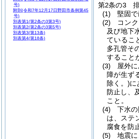
第2条の3
号)
附則
(令和7年12月17日野田市条例第45
(1)
堅固で
号)
(2)
コンク
別表第1
(第2条の3第3号)
別表第2
(第2条の3第5号)
及び地下
別表第3
(第13条)
別表第4
(第18条)
ているこ
多孔管そ
すること
(3)
屋外に
障が生ず
除く。)
に
防止し、
こと。
(4)
下水の
は、ステ
腐食を防
(5)
地震に