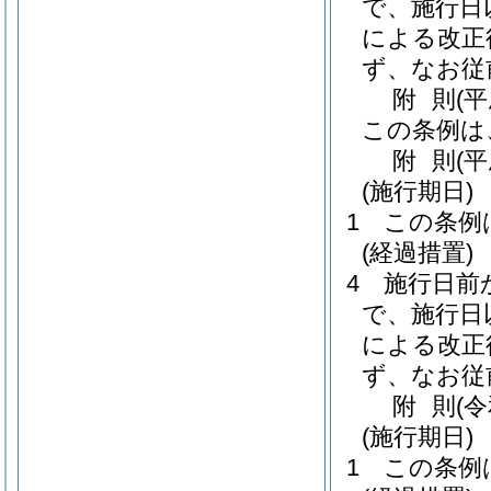
で、施行日
による改正
ず、なお従
附
則
(
この条例は
附
則
(
(施行期日)
1
この条例
(経過措置)
4
施行日前
で、施行日
による改正
ず、なお従
附
則
(
(施行期日)
1
この条例