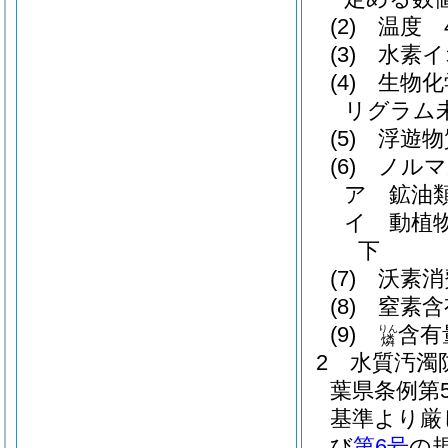
(2)
温度 
(3)
水素イ
(4)
生物化
リグラム
(5)
浮遊物
(6)
ノルマ
ア
鉱油
イ
動植
下
(7)
沃素消
(8)
窒素含
(9)
含有
りん
燐
2
水質汚濁
葉県条例第5
基準より厳
び
第6号
の