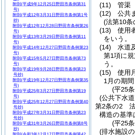
(11)
管渠
附則
(平成9年12月25日野田市条例第31
号)
(12)
公共
附則
(平成12年3月31日野田市条例第1号
抄)
(法第10
附則
(平成12年12月28日野田市条例第26
(13)
使用
号)
附則
(平成13年3月29日野田市条例第11
をいう。
号)
(14)
水道
附則
(平成14年12月27日野田市条例第23
号)
第1項に
附則
(平成15年5月27日野田市条例第73
う。
号)
附則
(平成19年9月28日野田市条例第23
(15)
使用
号抄)
1月の期
附則
(平成19年12月27日野田市条例第35
号)
(平25
附則
(平成25年3月27日野田市条例第19
号)
(公共下水
附則
(平成25年12月27日野田市条例第40
第2条の2
号抄)
附則
(平成27年3月31日野田市条例第23
構造の基準
号抄)
(平25
附則
(平成31年3月26日野田市条例第8号
抄)
(排水施設の
附則
(令和3年12月17日野田市条例第42