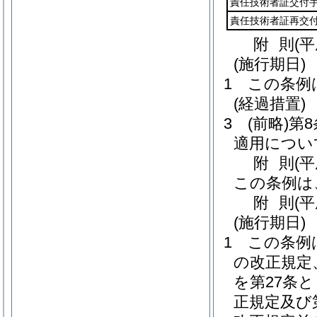
責任技術者証交付
責任技術者証再交
附
則
(
(施行期日)
1
この条例
(経過措置)
3
(前略)
第8
適用につい
附
則
(平
この条例は
附
則
(
(施行期日)
1
この条例
の改正規定
を第27条
正規定及び