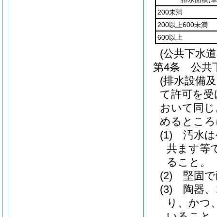
200未満
200以上600未満
600以上
(公共下水
第4条
公共
(排水設備
て許可を受
おいて同じ
めるところ
(1)
汚水は
共ます等
ること。
(2)
堅固で
(3)
陶器、
り、かつ
いること