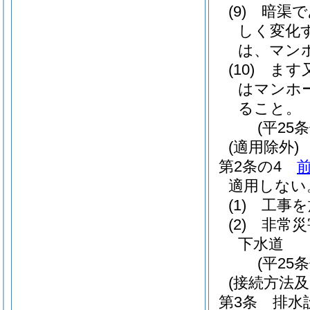
(9)
暗渠で
しく変化
は、マン
(10)
ます
はマンホ
ること。
(平25
(適用除外)
第2条の4
適用しない
(1)
工事を
(2)
非常災
下水道
(平25
(接続方法及
第3条
排水