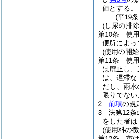
値とする。
(平19
(し尿の排除
第10条
使
便所によっ
(使用の開始
第11条
使
は廃止し、
は、遅滞な
だし、雨水
限りでない
2
前項
の規
3
法第12条
をした者は
(使用料の徴
第12条
市