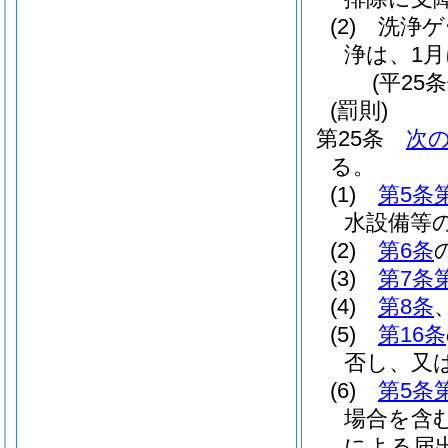
(2)
洗浄ゲ
浄は、1
(平25
(罰則)
第25条
次
る。
(1)
第5条
水設備等
(2)
第6条
(3)
第7条
(4)
第8条
(5)
第16条
否し、又
(6)
第5条
場合を含む
による届