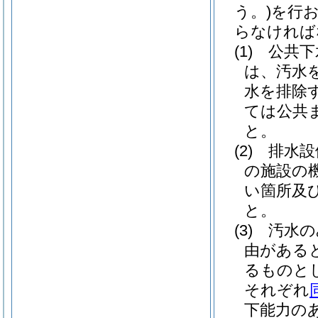
う。)
を行
らなければ
(1)
公共下
は、汚水
水を排除
ては公共
と。
(2)
排水設
の施設の
い箇所及
と。
(3)
汚水の
由がある
るものと
それぞれ
下能力の