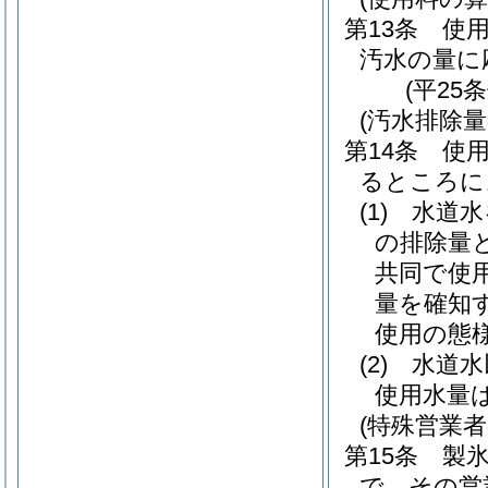
第13条
使
汚水の量に
(平25
(汚水排除量
第14条
使
るところに
(1)
水道水
の排除量
共同で使
量を確知
使用の態
(2)
水道水
使用水量
(特殊営業
第15条
製
で、その営