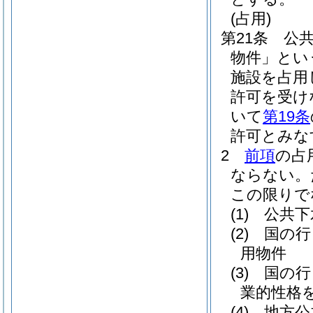
(占用)
第21条
公
物件」とい
施設を占用
許可を受け
いて
第19条
許可とみな
2
前項
の占
ならない。
この限りで
(1)
公共下
(2)
国の行
用物件
(3)
国の行
業的性格
(4)
地方公