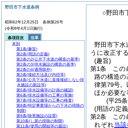
野田市下水道条例
○野田市
昭和62年12月25日 条例第26号
(令和8年4月1日施行)
条項目次
沿革
野田市下水
本則
第1条
(趣旨)
うに改正す
第2条
(用語の定義)
第2条の2
(公共下水道の構造の基準)
(趣旨)
第2条の3
(排水施設の構造の基準)
第1条
この
第2条の4
(適用除外)
第3条
(接続方法及び内径等)
路の構造の
第4条
(公共下水道に直接接続しない排
律第79号
水施設の新設等)
第5条
(排水設備等の計画の確認)
ほか必要な
第6条
(排水設備等の工事の実施)
(平25
第7条
(排水設備等の工事の検査)
第8条
(特定事業場からの下水の排除の
(用語の定義
制限)
第2条
この
第9条
(除害施設の設置)
第10条
(し尿の排除の制限)
れぞれ
当該
第11条
(使用の開始等の届出)