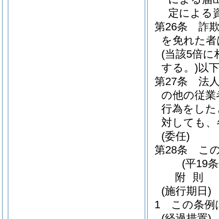
定による
第26条
詐
を免れた者
(当該5倍
する。)
以
第27条
法
の他の従業
行為をした
対しても、
(委任)
第28条
こ
(平19
附
則
(施行期日)
1
この条例
(経過措置)