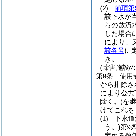
(2)
前項第
該下水が
らの放流
した場合
により、
該各号
に
き。
(除害施設の
第9条
使用
から排除さ
により公共
除く。)
を
けてこれを
(1)
下水道
う。)
第9
定める数