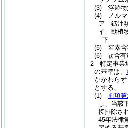
(3)
浮遊物
(4)
ノルマ
ア
鉱油
イ
動植
下
(5)
窒素含
(6)
含有
りん
燐
2
特定事業
の基準は、
かかわらず
とする。
(1)
前項第
し、当該
接排除さ
45年法律第
定める基