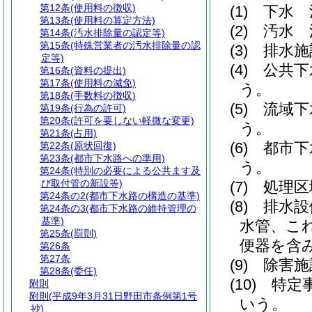
第12条
(使用料の徴収)
(1)
下水 
第13条
(使用料の算定方法)
(2)
汚水 
第14条
(汚水排除量の認定等)
第15条
(特殊営業者の汚水排除量の認
(3)
排水施
定等)
(4)
公共下
第16条
(資料の提出)
第17条
(使用料の減免)
う。
第18条
(手数料の徴収)
(5)
流域下
第19条
(行為の許可)
第20条
(許可を要しない軽微な変更)
う。
第21条
(占用)
(6)
都市下
第22条
(原状回復)
第23条
(都市下水路への準用)
う。
第24条
(特別の必要による公共ます及
び取付管の新設等)
(7)
処理区
第24条の2
(都市下水路の構造の基準)
(8)
排水設
第24条の3
(都市下水路の維持管理の
基準)
水管、こ
第25条
(罰則)
便器を含
第26条
第27条
(9)
除害施
第28条
(委任)
(10)
特定
附則
附則
(平成9年3月31日野田市条例第1号
いう。
抄)