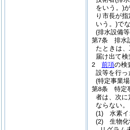
をいう。)
り市長が指
いう。)
で
(排水設備
第7条
排水
たときは、
届け出て検
2
前項
の検
設等を行っ
(特定事業
第8条
特定
者は、次に
ならない。
(1)
水素イ
(2)
生物化
リグラム