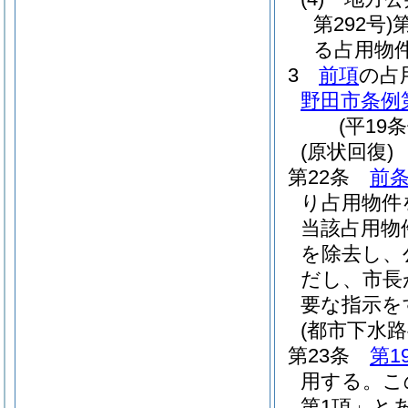
第292号)
る占用物
3
前項
の占
野田市条例第
(平19
(原状回復)
第22条
前条
り占用物件
当該占用物
を除去し、
だし、市長
要な指示を
(都市下水路
第23条
第1
用する。
こ
第1項」と