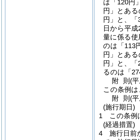
は「120円
円」とあるの
円」と、「3
日から平成
量に係る使
のは「113
円」とあるの
円」と、「2
るのは「2
附
則
(
この条例は
附
則
(平
(施行期日)
1
この条例
(経過措置)
4
施行日前