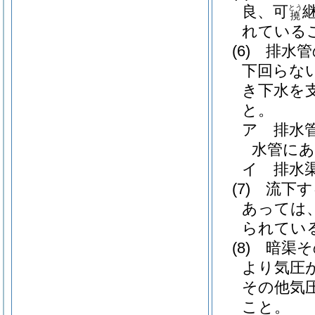
良、可
とう
撓
れている
(6)
排水管
下回らな
き下水を
と。
ア
排水
水管にあ
イ
排水渠
(7)
流下す
あっては
られてい
(8)
暗渠そ
より気圧
その他気
こと。