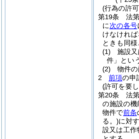
(行為の許可
第19条
法
に
次の各号
けなければ
ときも同様
(1)
施設又
件」という
(2)
物件の
2
前項
の申
(許可を要
第20条
法
の施設の機
物件で
前条
る。)
に対
設又は工作
とする。