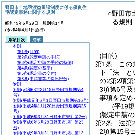
野田市土地譲渡益重課制度に係る優良住
宅認定事務に関する規則
○野田市
る規則
昭和49年6月29日 規則第14号
(令和4年4月1日施行)
条項目次
沿革
本則
第1条
(目的)
(目的)
第2条
(認定申請の手続)
第3条
(認定申請の手続の特例)
第1条
この
第4条
(認定の基準)
下「法」と
第5条
(認定書の交付)
第6条
(申請書等の提出部数)
の2第2項第
附則
3項第6号
附則
(昭和63年2月19日野田市規則第4
号)
事項を定め
附則
(平成元年6月1日野田市規則第16号)
(平19
附則
(平成4年11月20日野田市規則第25
号)
(認定申請の
附則
(平成6年3月31日野田市規則第2号)
第2条
法第
附則
(平成8年6月28日野田市規則第23
号)
2項第15号
附則
(平成9年3月31日野田市規則第13