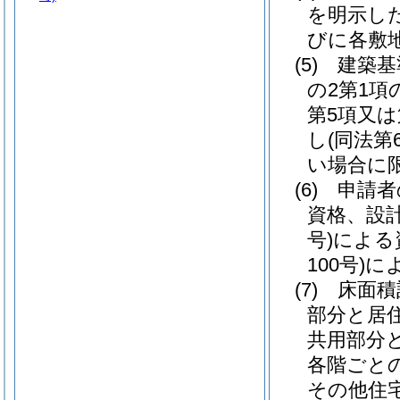
を明示し
びに各敷
(5)
建築基
の2第1
第5項又
し
(同法
い場合に限
(6)
申請者
資格、設
号)
による
100号)
に
(7)
床面積
部分と居
共用部分
各階ごと
その他住