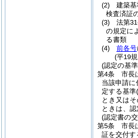
(2)
建築基
検査済証
(3)
法第3
の規定に
る書類
(4)
前各号
(平19
(認定の基準
第4条
市長
当該申請に
定する基準
とき又はそ
ときは、認
(認定書の交
第5条
市長
証を交付す