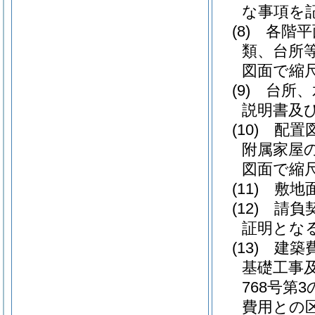
な事項を
(8)
各階平
類、台所
図面で縮尺
(9)
台所、
説明書及
(10)
配置
附属家屋
図面で縮尺
(11)
敷地
(12)
請負
証明とな
(13)
建築
基礎工事
768号第
費用との