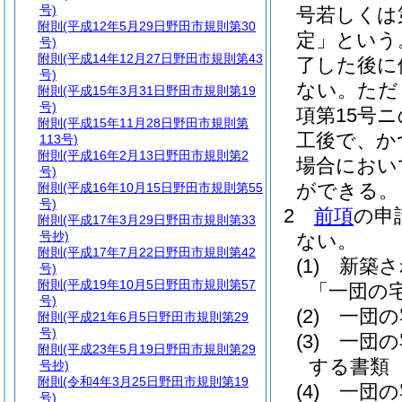
号)
号若しくは
附則
(平成12年5月29日野田市規則第30
定」という
号)
附則
(平成14年12月27日野田市規則第43
了した後に
号)
ない。
ただ
附則
(平成15年3月31日野田市規則第19
号)
項第15号
附則
(平成15年11月28日野田市規則第
工後で、か
113号)
附則
(平成16年2月13日野田市規則第2
場合におい
号)
ができる。
附則
(平成16年10月15日野田市規則第55
号)
2
前項
の申
附則
(平成17年3月29日野田市規則第33
号抄)
ない。
附則
(平成17年7月22日野田市規則第42
(1)
新築さ
号)
附則
(平成19年10月5日野田市規則第57
「一団の
号)
(2)
一団の
附則
(平成21年6月5日野田市規則第29
号)
(3)
一団の
附則
(平成23年5月19日野田市規則第29
する書類
号抄)
附則
(令和4年3月25日野田市規則第19
(4)
一団の
号)