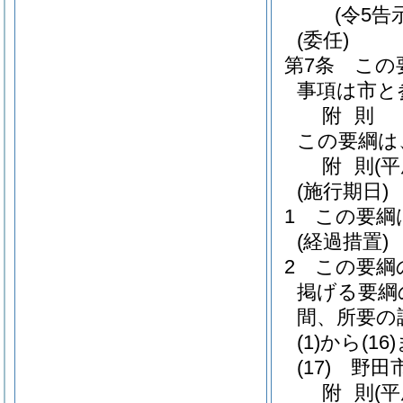
(令5告
(委任)
第7条
この
事項は市と
附
則
この要綱は
附
則
(
(施行期日)
1
この要綱
(経過措置)
2
この要綱
掲げる要綱
間、所要の
(1)から(16
(17)
野田
附
則
(