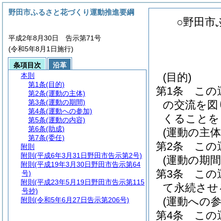
野田市ふるさと花づくり運動推進要綱
○野田市
平成2年8月30日 告示第71号
(令和5年8月1日施行)
条項目次
沿革
(目的)
本則
第1条
(目的)
第1条
この
第2条
(運動の主体)
第3条
(運動の期間)
の交流を図
第4条
(運動への参加)
くることを
第5条
(運動の内容)
第6条
(助成)
(運動の主体
第7条
(委任)
第2条
この
附則
附則
(平成6年3月31日野田市告示第2号)
(運動の期間
附則
(平成19年3月30日野田市告示第64
第3条
この
号)
附則
(平成23年5月19日野田市告示第115
て永続させ
号抄)
(運動への参
附則
(令和5年6月27日告示第206号)
第4条
この