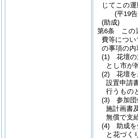
じてこの運
(平19
(助成)
第6条
この
費等につい
の事項の内
(1)
花壇の
とし市が
(2)
花壇を
設置申請
行うもの
(3)
参加団
施計画書
無償で支
(4)
助成を
と花づく