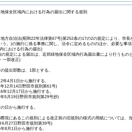
緑地保全区域内における行為の届出に関する規則
、地方自治法
(昭和22年法律第67号)
第252条の17の2の規定により、市
いう。)
の施行に係る事務に関し、法令に定めるもののほか、必要な事項
内における行為の届出)
1項の規定による届出は、近郊緑地保全区域内行為届出書により行うもの
9・一部改正)
書の提出部数は、1部とする。
2年4月1日から施行する。
6年12月14日
野田市規則第61号)
6年12月17日から施行する。
3年5月19日
野田市規則第29号抄)
布の日から施行する。
の際現にあるこの規則による改正前の旧規則の様式の用紙については、
年6月27日
野田市規則第39号)
5年8月1日から施行する。