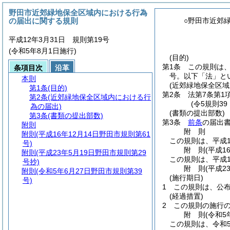
野田市近郊緑地保全区域内における行為
の届出に関する規則
○野田市近郊
平成12年3月31日 規則第19号
(令和5年8月1日施行)
(目的)
第1条
この規則は
条項目次
沿革
号。以下「法」と
本則
(近郊緑地保全区域
第1条
(目的)
第2条
法第7条第
第2条
(近郊緑地保全区域内における行
(令5規則3
為の届出)
(書類の提出部数)
第3条
(書類の提出部数)
第3条
前条
の届出
附則
附
則
附則
(平成16年12月14日野田市規則第61
この規則は、平成1
号)
附
則
(平成1
附則
(平成23年5月19日野田市規則第29
この規則は、平成1
号抄)
附
則
(平成2
附則
(令和5年6月27日野田市規則第39
(施行期日)
号)
1
この規則は、公
(経過措置)
2
この規則の施行
附
則
(令和5
この規則は、令和