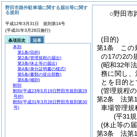
野田市路外駐車場に関する届出等に関す
る規則
○野田市
平成12年3月31日 規則第14号
(平成31年3月28日施行)
(目的)
条項目次
沿革
第1条
この
本則
第1条
(目的)
の17の2
第2条
(管理規程の届出)
第3条
(休止等の届出)
(昭和32年
第4条
(身分証明書の様式)
務に関し、
第5条
(書類の提出部数)
第6条
(補則)
とを目的と
附則
(管理規程の
附則
(平成23年5月19日野田市規則第29
号抄)
第2条
法第
附則
(平成31年3月28日野田市規則第30
車場管理規
号)
(平31
(休止等の届
第3条
法第