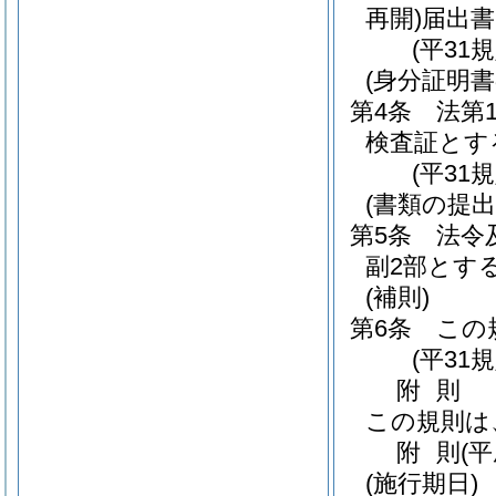
再開)
届出
(平31
(身分証明書
第4条
法第
検査証とす
(平31
(書類の提出
第5条
法令
副2部とす
(補則)
第6条
この
(平31
附
則
この規則は
附
則
(
(施行期日)