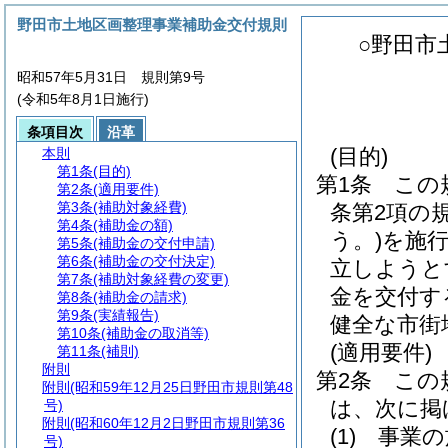
野田市土地区画整理事業補助金交付規則
○野田市
昭和57年5月31日 規則第9号
(令和5年8月1日施行)
条項目次
沿革
(目的)
本則
第1条
(目的)
第1条
この
第2条
(適用要件)
第3条
(補助対象経費)
条第2項の
第4条
(補助金の額)
う。)
を施
第5条
(補助金の交付申請)
第6条
(補助金の交付決定)
立しようと
第7条
(補助対象経費の変更)
金を交付す
第8条
(補助金の請求)
第9条
(実績報告)
健全な市街
第10条
(補助金の取消等)
(適用要件)
第11条
(補則)
附則
第2条
この
附則
(昭和59年12月25日野田市規則第48
は、次に掲
号)
附則
(昭和60年12月2日野田市規則第36
(1)
事業の
号)