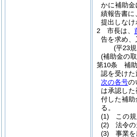
かに補助金
績報告書に
提出しなけ
2
市長は、
告を求め、
(平23
(補助金の取
第10条
補
認を受けた
次の各号
の
は承認した
付した補助
る。
(1)
この規
(2)
法令の
(3)
事業を