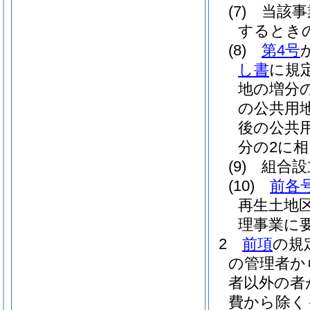
(7)
当該事
するとき
(8)
第4号
し書
に規
地の増分
の公共用
後の公共
分の2に相
(9)
組合設
(10)
前各
再生土地
理事業に
2
前項
の規
の管理者か
者以外の者
費から除く