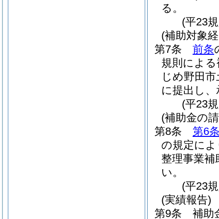
る。
(平23
(補助対象経
第7条
前条
規則による
じめ野田市
に提出し、
(平23
(補助金の請
第8条
第6
の規定によ
整理事業補
い。
(平23
(実績報告)
第9条
補助