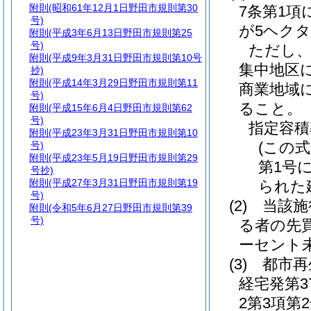
附則
(昭和61年12月1日野田市規則第30
7条第1
号)
が5ヘク
附則
(平成3年6月13日野田市規則第25
号)
ただし、
附則
(平成9年3月31日野田市規則第10号
集中地区
抄)
附則
(平成14年3月29日野田市規則第11
商業地域
号)
ること。
附則
(平成15年6月4日野田市規則第62
号)
指定容積
附則
(平成23年3月31日野田市規則第10
(この
号)
附則
(平成23年5月19日野田市規則第29
第1号
号抄)
附則
(平成27年3月31日野田市規則第19
られた
号)
(2)
当該施
附則
(令和5年6月27日野田市規則第39
号)
る者の先
ーセント
(3)
都市再
経宅発第3
2第3項