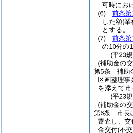
可時にお
(6)
前条第
した額
(
とする。
(7)
前条第
の10分の
(平23
(補助金の交
第5条
補助
区画整理事
を添えて市
(平23
(補助金の交
第6条
市長
審査し、交
金交付
(不交