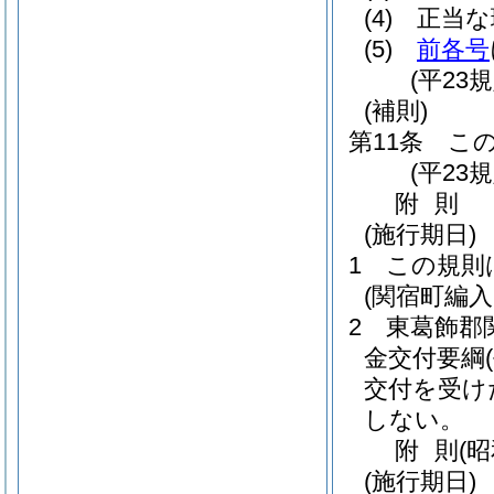
(4)
正当な
(5)
前各号
(平23
(補則)
第11条
こ
(平23
附
則
(施行期日)
1
この規則
(関宿町編
2
東葛飾郡
金交付要綱
交付を受け
しない。
附
則
(昭
(施行期日)