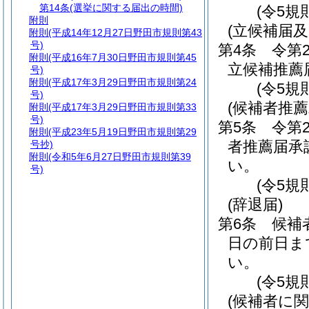
第14条
(選挙に関する届出の時間)
(令5規
附則
(立候補届
附則
(平成14年12月27日野田市規則第43
号)
第4条
令第
附則
(平成16年7月30日野田市規則第45
立候補推薦
号)
附則
(平成17年3月29日野田市規則第24
(令5規
号)
(候補者推薦
附則
(平成17年3月29日野田市規則第33
号)
第5条
令第
附則
(平成23年5月19日野田市規則第29
者推薦届承
号抄)
附則
(令和5年6月27日野田市規則第39
い。
号)
(令5規
(辞退届)
第6条
候補
日の前日ま
い。
(令5規
(候補者に