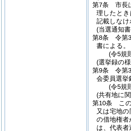
第7条
市長
理したとき
記載しなけ
(当選通知書
第8条
令第
書による。
(令5規
(選挙録の様
第9条
令第
会委員選挙
(令5規
(共有地に
第10条
こ
又は宅地の
の借地権者
は、代表者