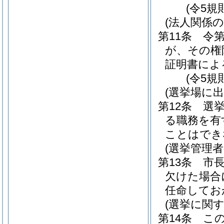
(令5規
(法人関係
第11条
令
が、その権
証明書によ
(令5規
(選挙場に
第12条
選
る職務を有
ことはでき
(選挙管理
第13条
市
欠けた場合
任命してお
(選挙に関
第14条
こ