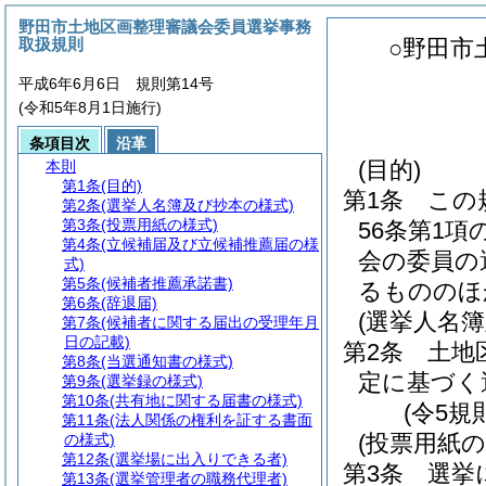
野田市土地区画整理審議会委員選挙事務
取扱規則
○野田市
平成6年6月6日 規則第14号
(令和5年8月1日施行)
条項目次
沿革
(目的)
本則
第1条
(目的)
第1条
この
第2条
(選挙人名簿及び抄本の様式)
第3条
(投票用紙の様式)
56条第1
第4条
(立候補届及び立候補推薦届の様
会の委員の
式)
第5条
(候補者推薦承諾書)
るもののほ
第6条
(辞退届)
(選挙人名
第7条
(候補者に関する届出の受理年月
日の記載)
第2条
土地
第8条
(当選通知書の様式)
定に基づく
第9条
(選挙録の様式)
第10条
(共有地に関する届書の様式)
(令5規
第11条
(法人関係の権利を証する書面
(投票用紙の
の様式)
第12条
(選挙場に出入りできる者)
第3条
選挙
第13条
(選挙管理者の職務代理者)