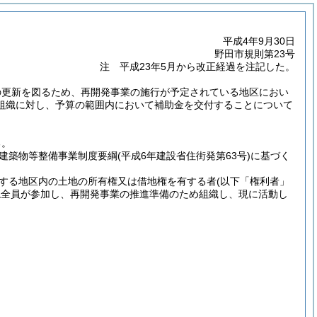
平成4年9月30日
野田市規則第23号
注 平成23年5月から改正経過を注記した。
の更新を図るため、再開発事業の施行が予定されている地区におい
組織に対し、予算の範囲内において補助金を交付することについて
る。
建築物等整備事業制度要綱
(平成6年建設省住街発第63号)
に基づく
する地区内の土地の所有権又は借地権を有する者
(以下「権利者」
ね全員が参加し、再開発事業の推進準備のため組織し、現に活動し