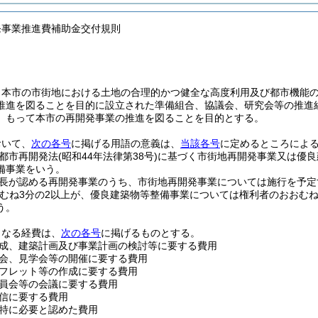
発事業推進費補助金交付規則
、本市の市街地における土地の合理的かつ健全な高度利用及び都市機能
推進を図ることを目的に設立された準備組合、協議会、研究会等の推進
、もって本市の再開発事業の推進を図ることを目的とする。
おいて、
次の各号
に掲げる用語の意義は、
当該各号
に定めるところによ
都市再開発法
(昭和44年法律第38号)
に基づく市街地再開発事業又は優良
備事業をいう。
長が認める再開発事業のうち、市街地再開発事業については施行を予定
むね3分の2以上が、優良建築物等整備事業については権利者のおおむ
う。
となる経費は、
次の各号
に掲げるものとする。
成、建築計画及び事業計画の検討等に要する費用
会、見学会等の開催に要する費用
フレット等の作成に要する費用
員会等の会議に要する費用
信に要する費用
特に必要と認めた費用