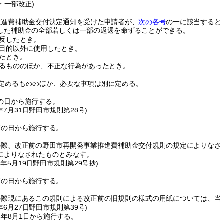
9・一部改正)
推進費補助金交付決定通知を受けた申請者が、
次の各号
の一に該当する
した補助金の全部若しくは一部の返還を命ずることができる。
反したとき。
目的以外に使用したとき。
たとき。
るもののほか、不正な行為があったとき。
定めるもののほか、必要な事項は別に定める。
の日から施行する。
年7月31日
野田市規則第28号)
布の日から施行する。
の際、改正前の野田市再開発事業推進費補助金交付規則の規定によりな
によりなされたものとみなす。
3年5月19日
野田市規則第29号抄)
布の日から施行する。
の際現にあるこの規則による改正前の旧規則の様式の用紙については、
年6月27日
野田市規則第39号)
5年8月1日から施行する。