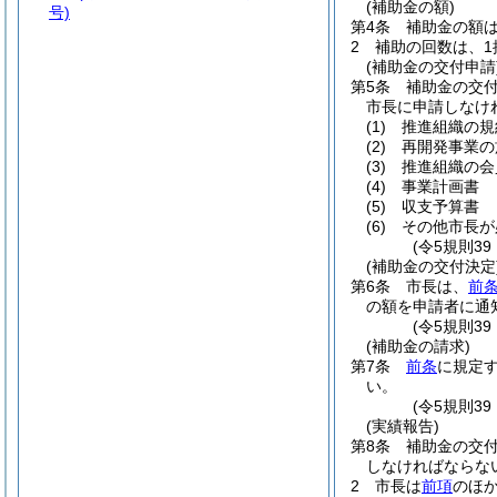
(補助金の額)
号)
第4条
補助金の額は
2
補助の回数は、1
(補助金の交付申請
第5条
補助金の交
市長に申請しなけ
(1)
推進組織の規
(2)
再開発事業の
(3)
推進組織の会
(4)
事業計画書
(5)
収支予算書
(6)
その他市長が
(令5規則3
(補助金の交付決定
第6条
市長は、
前
の額を申請者に通
(令5規則3
(補助金の請求)
第7条
前条
に規定
い。
(令5規則3
(実績報告)
第8条
補助金の交
しなければならな
2
市長は
前項
のほ