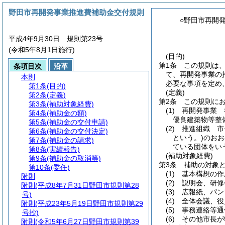
野田市再開発事業推進費補助金交付規則
○野田市再開
平成4年9月30日 規則第23号
(令和5年8月1日施行)
(目的)
第1条
この規則は
条項目次
沿革
て、再開発事業の
本則
必要な事項を定め
第1条
(目的)
(定義)
第2条
(定義)
第2条
この規則に
第3条
(補助対象経費)
(1)
再開発事業 
第4条
(補助金の額)
優良建築物等整
第5条
(補助金の交付申請)
(2)
推進組織 市
第6条
(補助金の交付決定)
という。)
のおお
第7条
(補助金の請求)
ている団体をい
第8条
(実績報告)
(補助対象経費)
第9条
(補助金の取消等)
第3条
補助の対象
第10条
(委任)
(1)
基本構想の作
附則
(2)
説明会、研修
附則
(平成8年7月31日野田市規則第28
(3)
広報紙、パン
号)
(4)
全体会議、役
附則
(平成23年5月19日野田市規則第29
(5)
事務連絡等通
号抄)
(6)
その他市長が
附則
(令和5年6月27日野田市規則第39