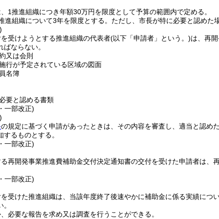
、1推進組織につき年額30万円を限度として予算の範囲内で定める。
推進組織について3年を限度とする。
ただし、市長が特に必要と認めた
)
付を受けようとする推進組織の代表者
(以下「申請者」という。)
は、再開
ればならない。
約又は会則
施行が予定されている区域の図面
員名簿
必要と認める書類
9・一部改正)
)
条
の規定に基づく申請があったときは、その内容を審査し、適当と認め
知するものとする。
9・一部改正)
する再開発事業推進費補助金交付決定通知書の交付を受けた申請者は、
9・一部改正)
付を受けた推進組織は、当該年度終了後速やかに補助金に係る実績につ
い。
か、必要な報告を求め又は調査を行うことができる。