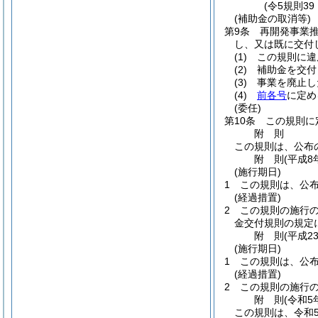
(令5規則3
(補助金の取消等)
第9条
再開発事業
し、又は既に交付
(1)
この規則に違
(2)
補助金を交付
(3)
事業を廃止し
(4)
前各号
に定め
(委任)
第10条
この規則に
附
則
この規則は、公布
附
則
(平成8
(施行期日)
1
この規則は、公
(経過措置)
2
この規則の施行
金交付規則の規定
附
則
(平成2
(施行期日)
1
この規則は、公
(経過措置)
2
この規則の施行
附
則
(令和5
この規則は、令和