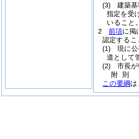
(3)
建築基
指定を受
いること
2
前項
に掲
認定するこ
(1)
現に公
道として
(2)
市長が
附
則
この要綱
は