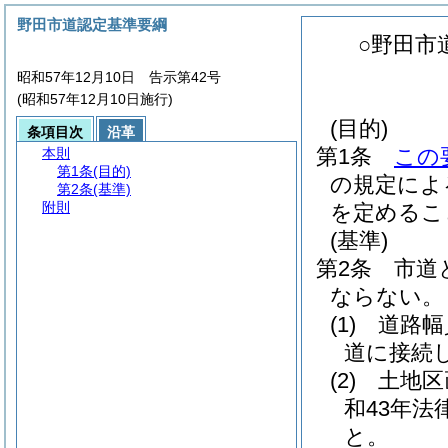
野田市道認定基準要綱
○野田市
昭和57年12月10日 告示第42号
(昭和57年12月10日施行)
(目的)
条項目次
沿革
第1条
この
本則
第1条
(目的)
の規定によ
第2条
(基準)
附則
を定めるこ
(基準)
第2条
市道
ならない。
(1)
道路幅
道に接続
(2)
土地区
和43年法律
と。