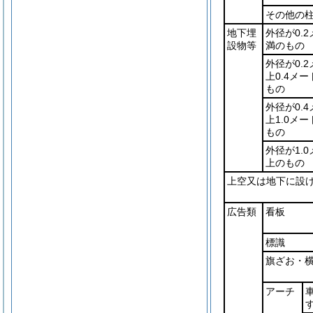
その他の
地下埋
外径が0.
設物等
満のもの
外径が0.
上0.4メ
もの
外径が0.
上1.0メ
もの
外径が1.
上のもの
上空又は地下に設
広告類
看板
標識
旗ざお・
アーチ