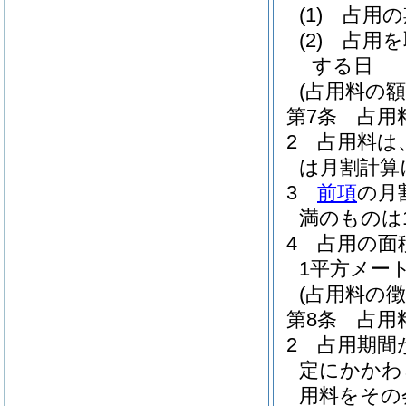
(1)
占用の
(2)
占用を
する日
(占用料の額
第7条
占用
2
占用料は
は月割計算
3
前項
の月
満のものは
4
占用の面
1平方メー
(占用料の徴
第8条
占用
2
占用期間
定にかかわ
用料をその