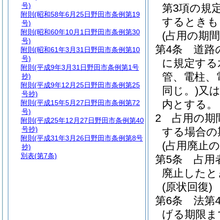
号)
第3項の規
附則
(昭和58年6月25日野田市条例第19
するときも
号)
附則
(昭和60年10月1日野田市条例第30
(占用の期間
号)
第4条
道路
附則
(昭和61年3月31日野田市条例第10
号)
に規定する
附則
(平成9年3月31日野田市条例第1号
管、電柱、
抄)
附則
(平成9年12月25日野田市条例第25
同じ。)
又は
号抄)
内とする。
附則
(平成15年5月27日野田市条例第72
号)
2
占用の期
附則
(平成25年12月27日野田市条例第40
号抄)
する場合の
附則
(平成31年3月26日野田市条例第8号
(占用廃止の
抄)
別表
(第7条)
第5条
占用
廃止したと
(原状回復)
第6条
法第
げる期限ま