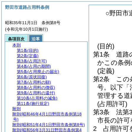
野田市道路占用料条例
○野田市
昭和35年11月1日 条例第8号
(令和元年10月1日施行)
条項目次
沿革
(目的)
本則
第1条
(目的)
第1条
道路
第2条
(定義)
第3条
(占用許可)
かこの条例
第4条
(占用の期間)
(定義)
第5条
(占用廃止の届出)
第6条
(原状回復)
第2条
この
第7条
(占用料の額)
号。以下「
第8条
(占用料の徴収)
第9条
(占用料の還付)
管理する道
第10条
(占用料の減免)
(占用許可)
第11条
(施行規定)
附則
第3条
法第
附則
(昭和46年4月1日野田市条例第18
市長の許可
号)
附則
(昭和51年4月1日野田市条例第8号)
2
占用許可
附則
(昭和56年3月31日野田市条例第4