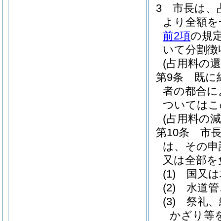
3
市長は、
より全額を
前2項
の規
いて分割徴
(占用料の還
第9条
既に
者の都合に
ついてはこ
(占用料の減
第10条
市
は、その申
又は全部を
(1)
国又は
(2)
水道管
(3)
祭礼、
かざり等