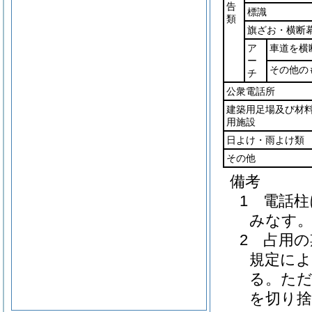
告
標識
類
旗ざお・横断
ア
車道を横
ー
その他の
チ
公衆電話所
建築用足場及び材
用施設
日よけ・雨よけ類
その他
備考
1 電話
みなす
2 占用
規定によ
る。ただ
を切り