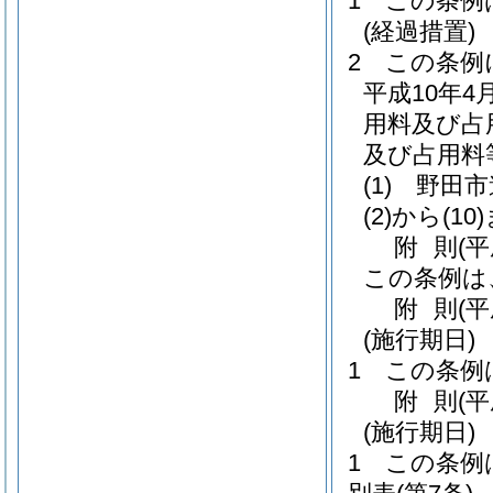
1
この条例
(経過措置)
2
この条例
平成10年4
用料及び占
及び占用料
(1)
野田市
(2)から(10
附
則
(
この条例は
附
則
(平
(施行期日)
1
この条例
附
則
(
(施行期日)
1
この条例