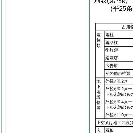
別表
(第7条)
(平25
占用
電
電柱
柱
電話柱
類
街灯類
送電塔
広告塔
その他の柱類
地
外径が0.2メ
下
外径が0.2メー
埋
トル未満のも
設
外径が0.4メー
物
トル未満のも
等
外径が1.0メ
上空又は地下に設
広
看板