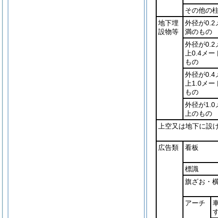
その他の
地下埋
外径が0.
設物等
満のもの
外径が0.
上0.4メ
もの
外径が0.
上1.0メ
もの
外径が1.
上のもの
上空又は地下に設
広告類
看板
標識
旗ざお・
アーチ