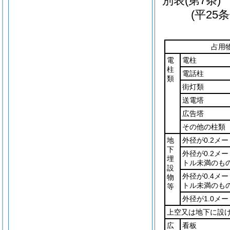
別表
(第7条)
(平25
占用
電
電柱
柱
電話柱
類
街灯類
送電塔
広告塔
その他の柱類
地
外径が0.2メ
下
外径が0.2メー
埋
トル未満のも
設
外径が0.4メー
物
トル未満のも
等
外径が1.0メ
上空又は地下に設
広
看板