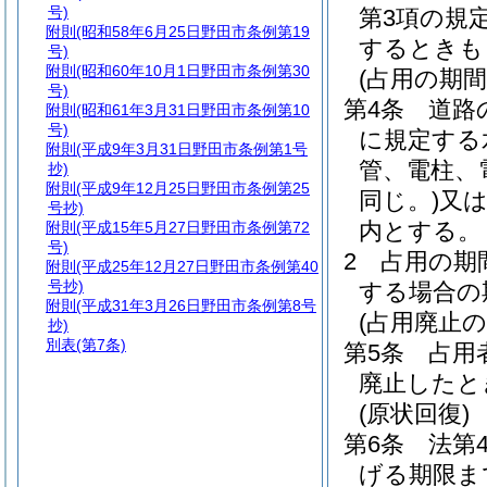
号)
第3項の規
附則
(昭和58年6月25日野田市条例第19
するときも
号)
附則
(昭和60年10月1日野田市条例第30
(占用の期間
号)
第4条
道路
附則
(昭和61年3月31日野田市条例第10
号)
に規定する
附則
(平成9年3月31日野田市条例第1号
管、電柱、
抄)
附則
(平成9年12月25日野田市条例第25
同じ。)
又は
号抄)
内とする。
附則
(平成15年5月27日野田市条例第72
号)
2
占用の期
附則
(平成25年12月27日野田市条例第40
号抄)
する場合の
附則
(平成31年3月26日野田市条例第8号
(占用廃止の
抄)
別表
(第7条)
第5条
占用
廃止したと
(原状回復)
第6条
法第
げる期限ま