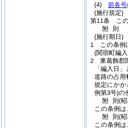
(4)
前各号
(施行規定)
第11条
こ
附
則
(施行期日)
1
この条例
(関宿町編
2
東葛飾郡
「編入日」
道路の占用
規定にかか
例第3号)
の
附
則
(
この条例は
附
則
(
この条例は