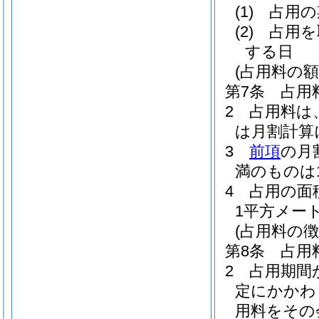
(1)
占用の
(2)
占用を
する日
(占用料の額
第7条
占用
2
占用料は
は月割計算
3
前項
の月
満のものは
4
占用の面
1平方メー
(占用料の徴
第8条
占用
2
占用期間
定にかかわ
用料をその