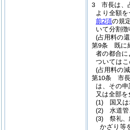
3
市長は、
より全額を
前2項
の規
いて分割徴
(占用料の還
第9条
既に
者の都合に
ついてはこ
(占用料の減
第10条
市
は、その申
又は全部を
(1)
国又は
(2)
水道管
(3)
祭礼、
かざり等