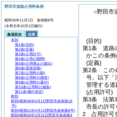
野田市道路占用料条例
○野田市
昭和35年11月1日 条例第8号
(令和元年10月1日施行)
条項目次
沿革
(目的)
本則
第1条
(目的)
第1条
道路
第2条
(定義)
第3条
(占用許可)
かこの条例
第4条
(占用の期間)
(定義)
第5条
(占用廃止の届出)
第6条
(原状回復)
第2条
この
第7条
(占用料の額)
号。以下「
第8条
(占用料の徴収)
第9条
(占用料の還付)
管理する道
第10条
(占用料の減免)
(占用許可)
第11条
(施行規定)
附則
第3条
法第
附則
(昭和46年4月1日野田市条例第18
市長の許可
号)
附則
(昭和51年4月1日野田市条例第8号)
2
占用許可
附則
(昭和56年3月31日野田市条例第4