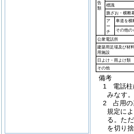
告
標識
類
旗ざお・横断
ア
車道を横
ー
その他の
チ
公衆電話所
建築用足場及び材
用施設
日よけ・雨よけ類
その他
備考
1 電話
みなす
2 占用
規定によ
る。ただ
を切り