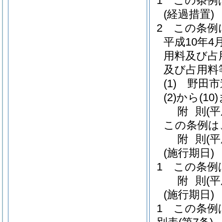
1
この条例
(経過措置)
2
この条例
平成10年4
用料及び占
及び占用料
(1)
野田市
(2)から(10
附
則
(
この条例は
附
則
(平
(施行期日)
1
この条例
附
則
(
(施行期日)
1
この条例