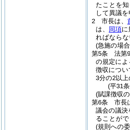
たことを知
して異議を
2
市長は、
は、
同項
に
ればならな
(急施の場合
第5条
法第
の規定によ
徴収につい
3分の2以
(平31
(賦課徴収の
第6条
市長
議会の議決
ることがで
(規則への委