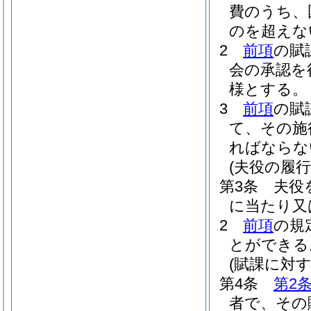
費のうち、
のを超えな
2
前項
の賦
会の承認を
様とする。
3
前項
の賦
て、その施
ればならな
(夫役の履行
第3条
夫役
に当たり又
2
前項
の規
とができる
(賦課に対
第4条
第2
者で、その