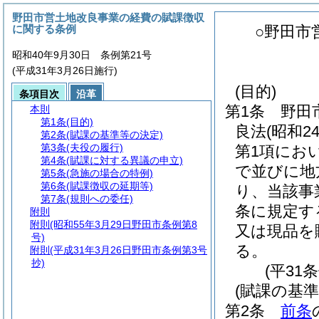
野田市営土地改良事業の経費の賦課徴収
に関する条例
○野田市
昭和40年9月30日 条例第21号
(平成31年3月26日施行)
(目的)
条項目次
沿革
第1条
野田
本則
第1条
(目的)
良法
(昭和
第2条
(賦課の基準等の決定)
第3条
(夫役の履行)
第1項にお
第4条
(賦課に対する異議の申立)
で並びに地
第5条
(急施の場合の特例)
第6条
(賦課徴収の延期等)
り、当該事
第7条
(規則への委任)
条に規定す
附則
附則
(昭和55年3月29日野田市条例第8
又は現品を
号)
る。
附則
(平成31年3月26日野田市条例第3号
抄)
(平31
(賦課の基準
第2条
前条