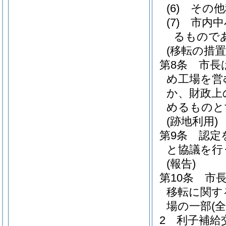
(6)
その他
(7)
市内中
るもので
(移転の措置
第8条
市長
め工場を営
か、財政上
めるものと
(跡地利用)
第9条
認定
と協議を行
(報告)
第10条
市
移転に関す
場の一部
(全
2
利子補給