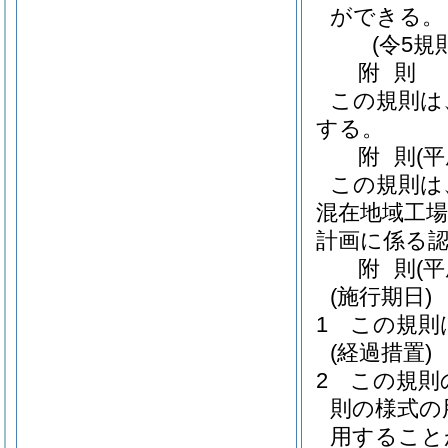
ができる。
(令5規
附
則
この規則は
する。
附
則
(
この規則は
混在地域工
計画に係る
附
則
(
(施行期日)
1
この規則
(経過措置)
2
この規則
則の様式の
用すること