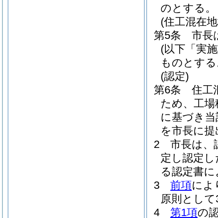
のとする。
(住工混在
第5条
市長
(以下「実
ものとする
(認定)
第6条
住工
ため、工場
に基づき当
を市長に提
2
市長は、
定し認定し
る認定書に
3
前項
によ
原則として
4
第1項
の