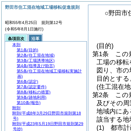
野田市住工混在地域工場移転促進規則
○野田市
昭和55年4月25日 規則第12号
(令和5年8月1日施行)
条項目次
沿革
(目的)
本則
第1条
(目的)
第1条
この
第2条
(住工混在地域)
第3条
(工場誘導地区)
工場の移転
第4条
(指導及び助言)
図り、市の
第5条
(住工混在地域工場移転実施計
画)
目的とする
第6条
(認定)
(住工混在地
第7条
(認定要件)
第8条
(移転の措置)
第2条
この
第9条
(跡地利用)
及びその周
第10条
(報告)
附則
地域内にあ
附則
(平成8年3月29日野田市規則第18
該当する地
号)
附則
(平成23年5月19日野田市規則第29
(1)
都市計
号抄)