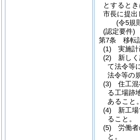
とするとき
市長に提出
(令5規
(認定要件)
第7条
移転
(1)
実施計
(2)
新しく
て法令等
法令等の
(3)
住工混
る工場跡
あること
(4)
新工場
ること。
(5)
労働者
と。