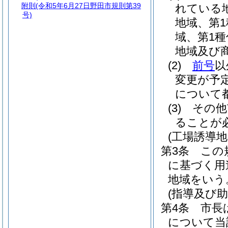
附則
(令和5年6月27日野田市規則第39
れている
号)
地域、第
域、第1
地域及び
(2)
前号
以
変更が予
について
(3)
その他
ることが
(工場誘導地
第3条
この
に基づく用
地域をいう
(指導及び助
第4条
市長
について当