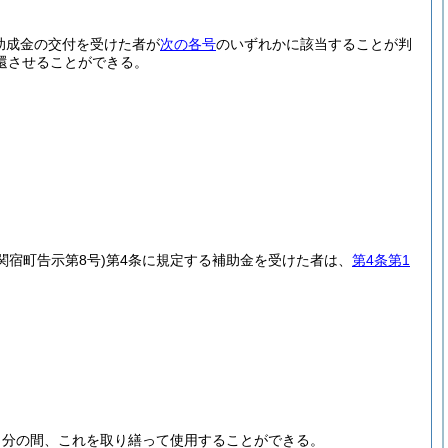
り助成金の交付を受けた者が
次の各号
のいずれかに該当することが判
還させることができる。
年関宿町告示第8号)
第4条に規定する補助金を受けた者は、
第4条第1
当分の間、これを取り繕って使用することができる。