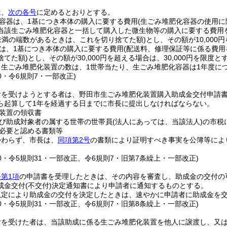
は、
次の各号
に定めるとおりとする。
容器は、1基につき本体の購入に要する費用
(生ごみ堆肥化容器の使用
当該生ごみ堆肥化容器と一括して購入した微生物等の購入に要する費用
円未満の端数があるときは、これを切り捨てた額)
とし、その額が10,000
は、1基につき本体の購入に要する費用
(配送料、修理保証等に係る費用
捨てた額)
とし、その額が30,000円を超える場合は、30,000円を限度と
生ごみ堆肥化装置の数は、1世帯当たり、生ごみ堆肥化容器は1年度につ
40・令6規則7・一部改正)
付を受けようとする者は、野田市生ごみ堆肥化装置購入助成金交付申請
ら起算して1年を経過する日までに市長に提出しなければならない。
装置の領収書
び助成対象者の属する世帯の世帯員
(法人にあっては、当該法人)
の市税
必要と認める書類等
かわらず、市長は、
同項第2号
の書類により証明すべき事実を公簿等によ
40・令5規則31・一部改正、令6規則7・旧第7条繰上・一部改正)
第1項
の申請書を受理したときは、その内容を審査し、助成金の交付の
成金交付
(不交付)
決定通知書により申請者に通知するものとする。
規定により助成金の交付を決定したときは、速やかに申請者に助成金を
40・令5規則31・一部改正、令6規則7・旧第8条繰上・一部改正)
付を受けた者は、当該助成に係る生ごみ堆肥化装置を他人に譲渡し、又