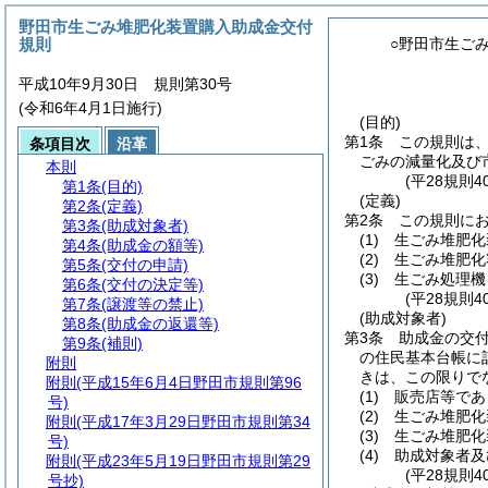
野田市生ごみ堆肥化装置購入助成金交付
規則
○野田市生ご
平成10年9月30日 規則第30号
(令和6年4月1日施行)
(目的)
第1条
この規則は
条項目次
沿革
ごみの減量化及び
本則
(平28規則
第1条
(目的)
(定義)
第2条
(定義)
第2条
この規則に
第3条
(助成対象者)
(1)
生ごみ堆肥化
第4条
(助成金の額等)
(2)
生ごみ堆肥化
第5条
(交付の申請)
(3)
生ごみ処理機
第6条
(交付の決定等)
(平28規則
第7条
(譲渡等の禁止)
(助成対象者)
第8条
(助成金の返還等)
第3条
助成金の交
第9条
(補則)
の住民基本台帳に
附則
きは、この限りで
附則
(平成15年6月4日野田市規則第96
(1)
販売店等であ
号)
(2)
生ごみ堆肥化
附則
(平成17年3月29日野田市規則第34
(3)
生ごみ堆肥化
号)
(4)
助成対象者及
附則
(平成23年5月19日野田市規則第29
(平28規則
号抄)