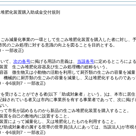
み堆肥化装置購入助成金交付規則
、ごみ減量化事業の一環として生ごみ堆肥化装置を購入した者に対し、
市民のごみ処理に対する意識の向上を図ることを目的とする。
40・一部改正)
おいて、
次の各号
に掲げる用語の意義は、
当該各号
に定めるところによ
装置 生ごみ堆肥化容器及び生ごみ処理機の総称をいう。
容器 微生物又は小動物の活動を利用して厨芥類の生ごみの容量を減量
 機械的に厨芥類の生ごみの容量を減量し、又は堆肥化するものであっ
40・令6規則7・一部改正)
付を受けることができる者
(以下「助成対象者」という。)
は、本市に居住
記録されている者又は市内に事業所を有する事業者であって、次に掲げ
ない。
って市長が認めるものから新品の生ごみ堆肥化装置を購入すること。
装置を自己の敷地内に設置すること。
装置によって減量化し、又は堆肥化したものを利用すること。
び助成対象者の属する世帯の世帯員
(法人にあっては、当該法人)
が市税
40・令6規則7・一部改正)