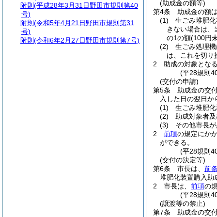
(助成金の額等)
附則
(平成28年3月31日野田市規則第40
第4条
助成金の額
号)
(1)
生ごみ堆肥化
附則
(令和5年4月21日野田市規則第31
きない場合は、
号)
の1の額
(100
附則
(令和6年2月27日野田市規則第7号)
(2)
生ごみ処理機
は、これを切り
2
助成の対象となる
(平28規則
(交付の申請)
第5条
助成金の交
入した日の翌日か
(1)
生ごみ堆肥化
(2)
助成対象者及
(3)
その他市長が
2
前項
の規定にか
ができる。
(平28規則
(交付の決定等)
第6条
市長は、
前条
堆肥化装置購入助
2
市長は、
前項
の
(平28規則
(譲渡等の禁止)
第7条
助成金の交