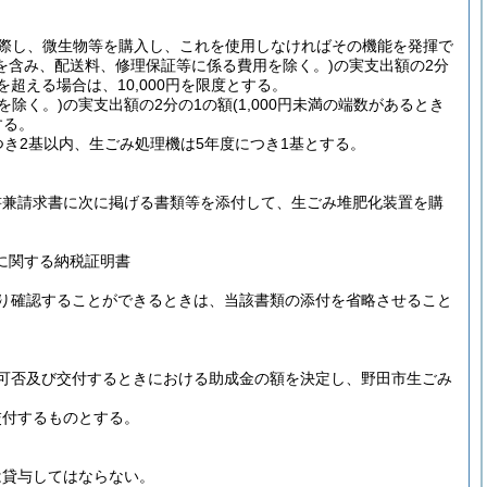
に際し、微生物等を購入し、これを使用しなければその機能を発揮で
を含み、配送料、修理保証等に係る費用を除く。)
の実支出額の2分
円を超える場合は、10,000円を限度とする。
を除く。)
の実支出額の2分の1の額
(1,000円未満の端数があるとき
する。
き2基以内、生ごみ処理機は5年度につき1基とする。
書兼請求書に次に掲げる書類等を添付して、生ごみ堆肥化装置を購
に関する納税証明書
り確認することができるときは、当該書類の添付を省略させること
可否及び交付するときにおける助成金の額を決定し、野田市生ごみ
交付するものとする。
は貸与してはならない。