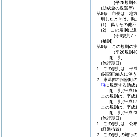
(平28規則
(助成金の返還等)
第8条
市長は、地
明したときは、助
(1)
偽りその他不
(2)
この規則に違
(令6規則7
(補則)
第9条
この規則の
(平28規則
附
則
(施行期日)
1
この規則は、平成
(関宿町編入に伴う
2
東葛飾郡関宿町
項
に規定する助成
附
則
(平成1
この規則は、平成1
附
則
(平成1
この規則は、平成1
附
則
(平成2
(施行期日)
1
この規則は、公
(経過措置)
2
この規則の施行