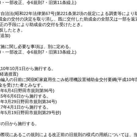
40・一部改正、令6規則7・旧第11条繰上)
方自治法
(昭和22年法律第67号)
第221条第2項の規定による調査等によ
成金の交付の決定を取り消し、既に交付した助成金の全部又は一部を返
正の手段により助成金の交付を受けたとき。
反したとき。
・追加)
実施に関し必要な事項は、別に定める。
40・一部改正、令6規則7・旧第13条繰上)
10年10月1日から施行する。
経過措置)
の編入の日前に関宿町家庭用生ごみ処理機設置補助金交付要綱
(平成10
金を受けた者とみなす。
5年6月4日
野田市規則第96号)
5年6月6日から施行する。
7年3月29日
野田市規則第34号)
7年4月1日から施行する。
3年5月19日
野田市規則第29号抄)
布の日から施行する。
の際現にあるこの規則による改正前の旧規則の様式の用紙については、