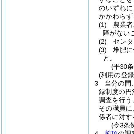
のいずれに
かかわらず
(1)
農業者
障がない
(2)
センタ
(3)
堆肥に
と。
(平30
(利用の登
3
当分の間
録制度の円
調査を行う
その職員に
係者に対す
(令3条
4
前項
の調