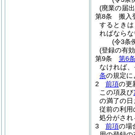
(廃業の届出
第8条
搬入
するときは
ればならな
(令3条
(登録の有
第9条
第6
なければ、
条
の規定に
2
前項
の更
この項及び
の満了の日
従前の利用
処分がされ
3
前項
の場
用の登録の