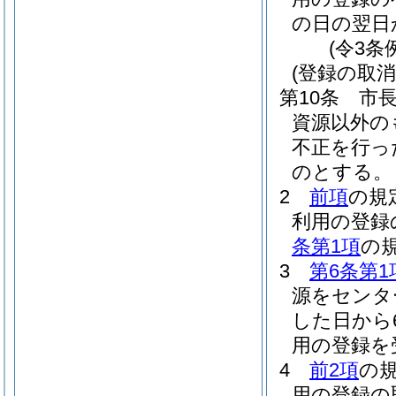
の日の翌日
(令3条
(登録の取消
第10条
市
資源以外の
不正を行っ
のとする。
2
前項
の規
利用の登録
条第1項
の
3
第6条第1
源をセンタ
した日から
用の登録を
4
前2項
の
用の登録の