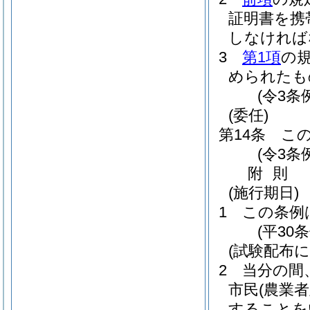
証明書を携
しなければ
3
第1項
の
められたも
(令3条
(委任)
第14条
こ
(令3条
附
則
(施行期日)
1
この条例
(平30
(試験配布
2
当分の間
市民
(農業
することを