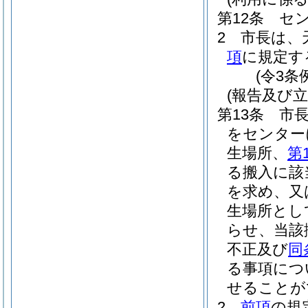
第12条
セ
2
市長は、
項
に規定す
(令3条
(報告及び立
第13条
市
をセンター
生場所、
第
る搬入に該
を求め、又
生場所とし
らせ、当該
不正及び
同
る事項につ
せることが
2
前項
の規