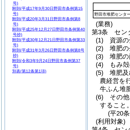
号)
附則
(平成17年9月30日野田市条例第15
号)
野田市堆肥センタ
附則
(平成20年3月31日野田市条例第8
(業務)
号)
附則
(平成25年12月27日野田市条例第40
第3条
セン
号抄)
(1)
資源の
附則
(平成30年12月21日野田市条例第33
号)
(2)
堆肥の
附則
(平成31年3月26日野田市条例第8号
(3)
堆肥の
抄)
附則
(令和3年9月24日野田市条例第37
(4)
もみ殻
号)
別表
(第12条第1項)
(5)
堆肥及
農経営を
牛ふん堆
(6)
その他
すること
(平20
(利用対象)
第4条
セン