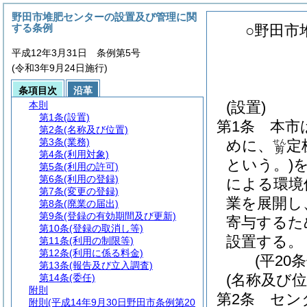
野田市堆肥センターの設置及び管理に関
する条例
○野田市
平成12年3月31日 条例第5号
(令和3年9月24日施行)
条項目次
沿革
(設置)
本則
第1条
(設置)
第1条
本市
第2条
(名称及び位置)
第3条
(業務)
めに、
定
せん
剪
第4条
(利用対象)
という。)
第5条
(利用の許可)
第6条
(利用の登録)
による環境
第7条
(変更の登録)
業を展開し
第8条
(廃業の届出)
第9条
(登録の有効期間及び更新)
寄与するた
第10条
(登録の取消し等)
設置する。
第11条
(利用の制限等)
第12条
(利用に係る料金)
(平20
第13条
(報告及び立入調査)
(名称及び位
第14条
(委任)
附則
第2条
セン
附則
(平成14年9月30日野田市条例第20