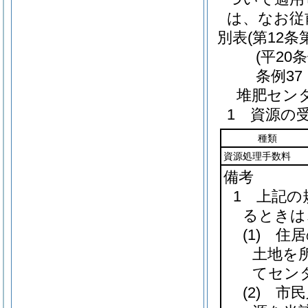
は、なお従
別表
(第12条
(平20
条例37
堆肥セン
1 資源の
種類
資源処理手数料
備考
1 上記
るときは
(1)
住居
土地を
てセン
(2)
市民