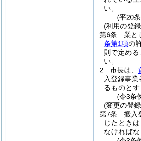
い。
(平20
(利用の登録
第6条
業と
条第1項
の
則で定める
い。
2
市長は、
入登録事業
るものとす
(令3条
(変更の登録
第7条
搬入
じたときは
なければな
(令3条