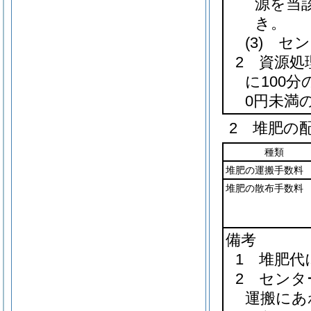
源を当
き。
(3)
セン
2 資源
に100
0円未満
2 堆肥の
種類
堆肥の運搬手数料
堆肥の散布手数料
備考
1 堆肥
2 セン
運搬にあ