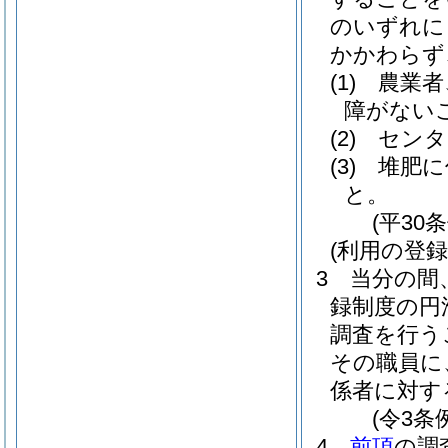
のいずれに
かかわらず
(1)
農業者
障がない
(2)
センタ
(3)
堆肥に
と。
(平30
(利用の登
3
当分の間
録制度の円
調査を行う
その職員に
係者に対す
(令3条
4
前項
の調