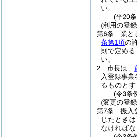
い。
(平20
(利用の登録
第6条
業と
条第1項
の
則で定める
い。
2
市長は、
入登録事業
るものとす
(令3条
(変更の登録
第7条
搬入
じたときは
なければな
(令3条