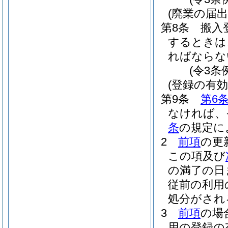
(廃業の届出
第8条
搬入
するときは
ればならな
(令3条
(登録の有
第9条
第6
なければ、
条
の規定に
2
前項
の更
この項及び
の満了の日
従前の利用
処分がされ
3
前項
の場
用の登録の