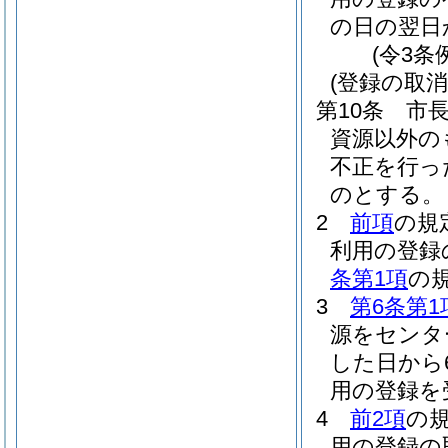
の日の翌日
(令3条
(登録の取消
第10条
市
資源以外の
不正を行っ
のとする。
2
前項
の規
利用の登録
条第1項
の
3
第6条第1
源をセンタ
した日から
用の登録を
4
前2項
の
用の登録の