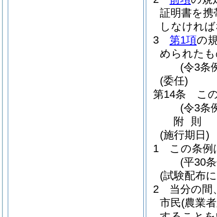
証明書を携
しなければ
3
第1項
の
められたも
(令3条
(委任)
第14条
こ
(令3条
附
則
(施行期日)
1
この条例
(平30
(試験配布
2
当分の間
市民
(農業
することを