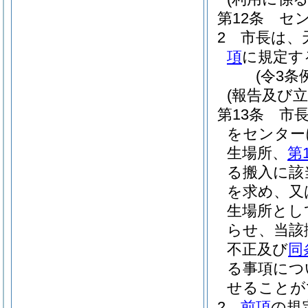
第12条
セ
2
市長は、
項
に規定す
(令3条
(報告及び立
第13条
市
をセンター
生場所、
第
る搬入に該
を求め、又
生場所とし
らせ、当該
不正及び
同
る事項につ
せることが
2
前項
の規