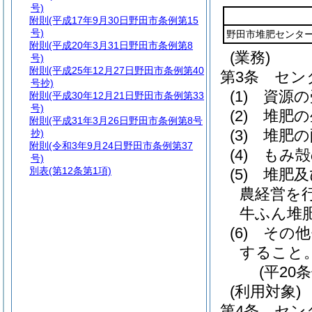
号)
附則
(平成17年9月30日野田市条例第15
号)
野田市堆肥センタ
附則
(平成20年3月31日野田市条例第8
(業務)
号)
附則
(平成25年12月27日野田市条例第40
第3条
セン
号抄)
(1)
資源の
附則
(平成30年12月21日野田市条例第33
号)
(2)
堆肥の
附則
(平成31年3月26日野田市条例第8号
(3)
堆肥の
抄)
附則
(令和3年9月24日野田市条例第37
(4)
もみ殻
号)
別表
(第12条第1項)
(5)
堆肥及
農経営を
牛ふん堆
(6)
その他
すること
(平20
(利用対象)
第4条
セン