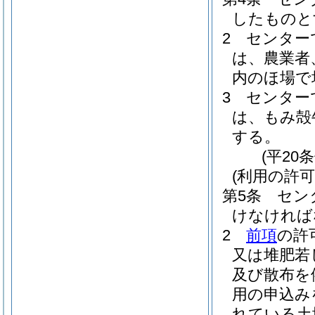
したものと
2
センター
は、農業者
内のほ場で
3
センター
は、もみ殻
する。
(平20
(利用の許可
第5条
セン
けなければ
2
前項
の許
又は堆肥若
及び散布を
用の申込み
れている土