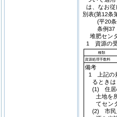
は、なお従
別表
(第12条
(平20
条例37
堆肥セン
1 資源の
種類
資源処理手数料
備考
1 上記
るときは
(1)
住居
土地を
てセン
(2)
市民