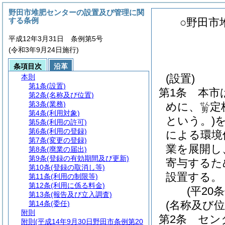
野田市堆肥センターの設置及び管理に関
する条例
○野田市
平成12年3月31日 条例第5号
(令和3年9月24日施行)
条項目次
沿革
(設置)
本則
第1条
(設置)
第1条
本市
第2条
(名称及び位置)
第3条
(業務)
めに、
定
せん
剪
第4条
(利用対象)
という。)
第5条
(利用の許可)
第6条
(利用の登録)
による環境
第7条
(変更の登録)
業を展開し
第8条
(廃業の届出)
第9条
(登録の有効期間及び更新)
寄与するた
第10条
(登録の取消し等)
設置する。
第11条
(利用の制限等)
第12条
(利用に係る料金)
(平20
第13条
(報告及び立入調査)
(名称及び位
第14条
(委任)
附則
第2条
セン
附則
(平成14年9月30日野田市条例第20