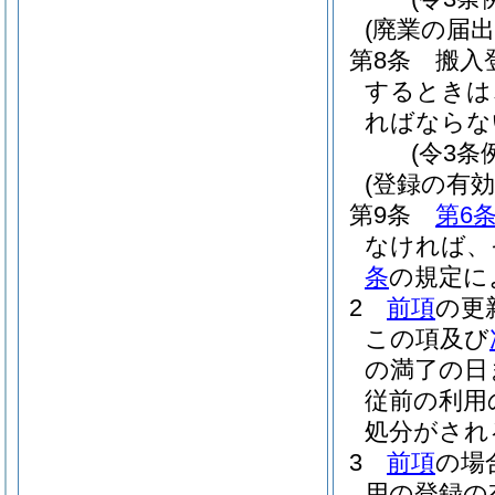
(廃業の届出
第8条
搬入
するときは
ればならな
(令3条
(登録の有
第9条
第6
なければ、
条
の規定に
2
前項
の更
この項及び
の満了の日
従前の利用
処分がされ
3
前項
の場
用の登録の