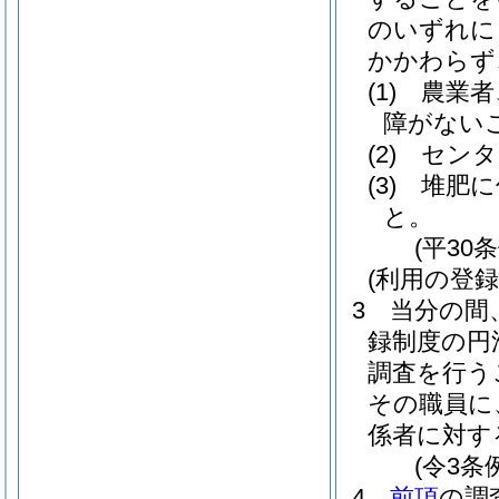
のいずれに
かかわらず
(1)
農業者
障がない
(2)
センタ
(3)
堆肥に
と。
(平30
(利用の登
3
当分の間
録制度の円
調査を行う
その職員に
係者に対す
(令3条
4
前項
の調