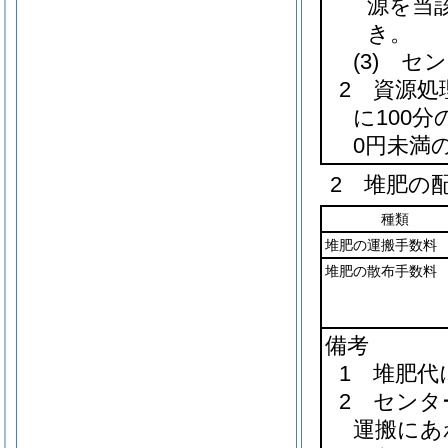
源を当
き。
(3)
セン
2 資源
に100
0円未満
2 堆肥の
種類
堆肥の運搬手数料
堆肥の散布手数料
備考
1 堆肥
2 セン
運搬にあ