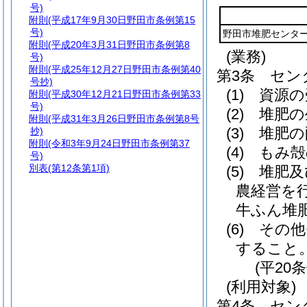
号)
附則
(平成17年9月30日野田市条例第15
号)
野田市堆肥センタ
附則
(平成20年3月31日野田市条例第8
(業務)
号)
附則
(平成25年12月27日野田市条例第40
第3条
セン
号抄)
(1)
資源の
附則
(平成30年12月21日野田市条例第33
号)
(2)
堆肥の
附則
(平成31年3月26日野田市条例第8号
(3)
堆肥の
抄)
附則
(令和3年9月24日野田市条例第37
(4)
もみ殻
号)
別表
(第12条第1項)
(5)
堆肥及
農経営を
牛ふん堆
(6)
その他
すること
(平20
(利用対象)
第4条
セン