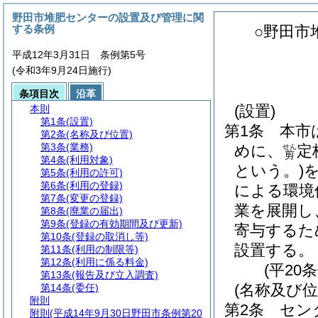
野田市堆肥センターの設置及び管理に関
する条例
○野田市
平成12年3月31日 条例第5号
(令和3年9月24日施行)
条項目次
沿革
(設置)
本則
第1条
(設置)
第1条
本市
第2条
(名称及び位置)
第3条
(業務)
めに、
定
せん
剪
第4条
(利用対象)
という。)
第5条
(利用の許可)
第6条
(利用の登録)
による環境
第7条
(変更の登録)
業を展開し
第8条
(廃業の届出)
第9条
(登録の有効期間及び更新)
寄与するた
第10条
(登録の取消し等)
設置する。
第11条
(利用の制限等)
第12条
(利用に係る料金)
(平20
第13条
(報告及び立入調査)
(名称及び位
第14条
(委任)
附則
第2条
セン
附則
(平成14年9月30日野田市条例第20