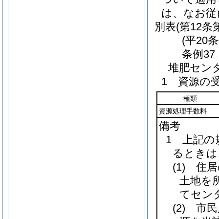
は、なお従
別表
(第12条
(平20
条例37
堆肥セン
1 資源の
種類
資源処理手数料
備考
1 上記
るときは
(1)
住居
土地を
てセン
(2)
市民