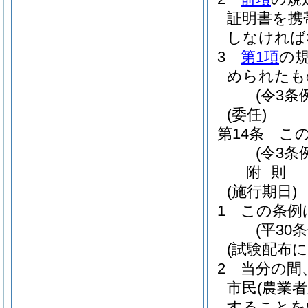
証明書を携
しなければ
3
第1項
の
められたも
(令3条
(委任)
第14条
こ
(令3条
附
則
(施行期日)
1
この条例
(平30
(試験配布
2
当分の間
市民
(農業
することを