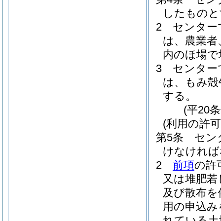
したものと
2
センター
は、農業者
内のほ場で
3
センター
は、もみ殻
する。
(平20
(利用の許可
第5条
セン
けなければ
2
前項
の許
又は堆肥若
及び散布を
用の申込み
れている土