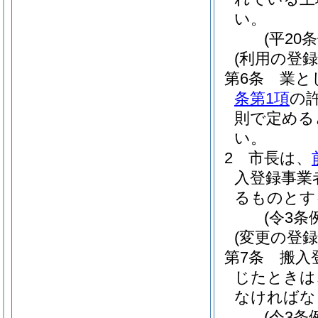
い。
(平20
(利用の登録
第6条
業と
条第1項
の
則で定める
い。
2
市長は、
入登録事業
るものとす
(令3条
(変更の登録
第7条
搬入
じたときは
なければな
(令3条