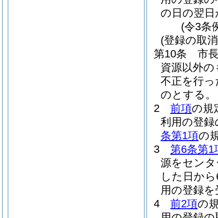
の日の翌日
(令3条
(登録の取消
第10条
市
資源以外の
不正を行っ
のとする。
2
前項
の規
利用の登録
条第1項
の
3
第6条第1
源をセンタ
した日から
用の登録を
4
前2項
の
用の登録の