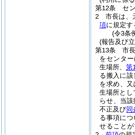
第12条
セ
2
市長は、
項
に規定す
(令3条
(報告及び立
第13条
市
をセンター
生場所、
第
る搬入に該
を求め、又
生場所とし
らせ、当該
不正及び
同
る事項につ
せることが
2
前項
の規