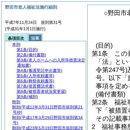
野田市老人福祉法施行細則
○野田市
平成7年11月24日 規則第31号
(平成31年1月1日施行)
条項目次
沿革
(目的)
本則
第1条
(目的)
第1条
この
第2条
(備付書類)
第3条
(老人ホームへの入所等措置決定
「法」とい
通知書)
令第247号)
第4条
(養護受託申出書等)
第5条
(入所依頼書等)
号。以下「
第6条
(葬祭依頼書等)
事項を定め
第7条
(措置費請求書)
第8条
(被措置者状況変更届)
(備付書類)
第9条
(補則)
第2条
福祉
附則
附則
(平成12年3月31日野田市規則第21
下「被措置
号抄)
その記載事
附則
(平成17年3月29日野田市規則第34
号)
2
福祉事務
附則
(平成23年5月19日野田市規則第29