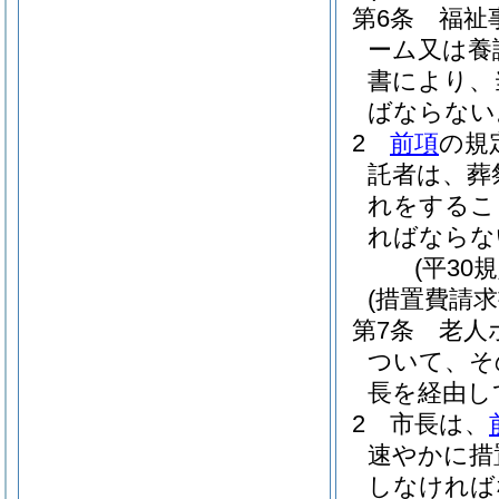
第6条
福祉
ーム又は養
書により、
ばならない
2
前項
の規
託者は、葬
れをするこ
ればならな
(平30
(措置費請求
第7条
老人
ついて、そ
長を経由し
2
市長は、
速やかに措
しなければ