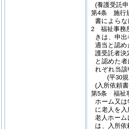
(養護受託申
第4条
施行
書によらな
2
福祉事務
きは、申出
適当と認め
護受託者決
と認めた者
れぞれ当該
(平30
(入所依頼書
第5条
福祉
ホーム又は
に老人を入
老人ホーム
は、入所依