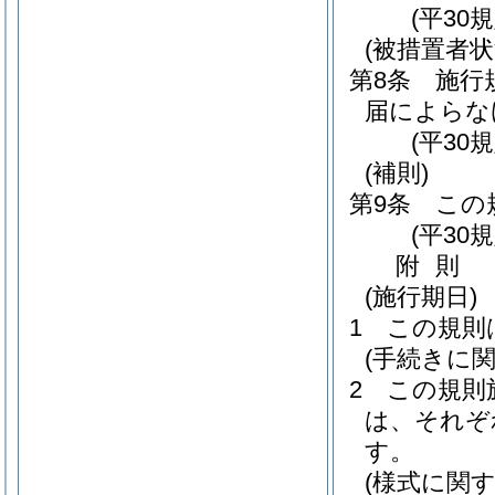
(平30
(被措置者状
第8条
施行
届によらな
(平30
(補則)
第9条
この
(平30
附
則
(施行期日)
1
この規則
(手続きに
2
この規則
は、それぞ
す。
(様式に関