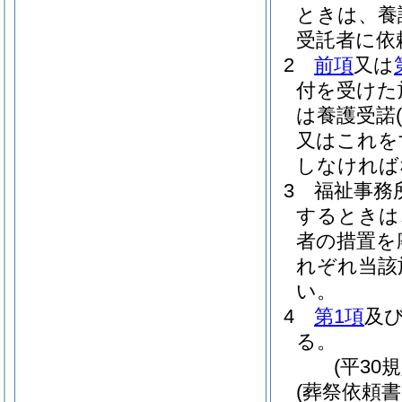
ときは、養
受託者に依
2
前項
又は
付を受けた
は養護受諾
又はこれを
しなければ
3
福祉事務
するときは
者の措置を
れぞれ当該
い。
4
第1項
及
る。
(平30
(葬祭依頼書