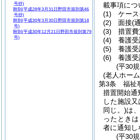
号抄)
載事項につ
附則
(平成28年3月31日野田市規則第46
(1)
ケース
号抄)
附則
(平成30年3月30日野田市規則第18
(2)
面接
(
号)
(3)
措置費
附則
(平成30年12月21日野田市規則第79
号)
(4)
養護受
(5)
養護受
(6)
養護受
(平30
(老人ホー
第3条
福祉
措置開始通
した施設又
同じ。)
は
ったときは
者に通知し
(平30