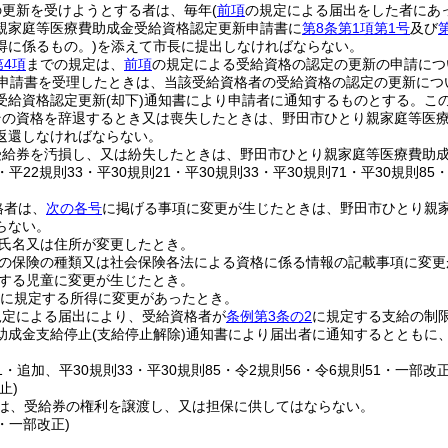
の更新を受けようとする者は、毎年
(
前項
の規定による届出をした者にあ
親家庭等医療費助成金受給資格認定更新申請書に
第8条第1項第1号
及び
得に係るもの。)
を添えて市長に提出しなければならない。
第4項
までの規定は、
前項
の規定による受給資格の認定の更新の申請につ
申請書を受理したときは、当該受給資格者の受給資格の認定の更新につ
受給資格認定更新
(却下)
通知書により申請者に通知するものとする。
こ
その資格を辞退するとき又は喪失したときは、野田市ひとり親家庭等医
返還しなければならない。
受給券を汚損し、又は紛失したときは、野田市ひとり親家庭等医療費助
7・平22規則33・平30規則21・平30規則33・平30規則71・平30規則85
格者は、
次の各号
に掲げる事項に変更が生じたときは、野田市ひとり親
らない。
氏名又は住所が変更したとき。
の保険の種類又は社会保険各法による資格に係る情報の記載事項に変更
する児童に変更が生じたとき。
に規定する所得に変更があったとき。
規定による届出により、受給資格者が
条例第3条の2
に規定する支給の制
助成金支給停止
(支給停止解除)
通知書により届出者に通知するとともに
21・追加、平30規則33・平30規則85・令2規則56・令6規則51・一部改正
止)
は、受給券の権利を譲渡し、又は担保に供してはならない。
6・一部改正)