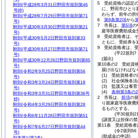
5
受給資格の認定
附則
(平成28年3月31日野田市規則第46
に、野田市ひとり
号抄)
わらず、前年の所
附則
(平成28年7月29日野田市規則第71
6
第8条第2項
から
号)
7
市長は、
第5項
の
附則
(平成30年3月30日野田市規則第21
庭等医療費助成金
号)
8
受給資格者は、
附則
(平成30年5月2日野田市規則第33
ともに、受給券を
号)
9
受給資格者は、
附則
(平成30年9月27日野田市規則第71
(平22規則
号)
(届出)
附則
(平成30年12月26日野田市規則第85
第10条の2
受給資
号)
届け出なければな
附則
(令和2年9月25日野田市規則第56
(1)
受給資格者の
号)
(2)
社会保険各法
附則
(令和3年3月24日野田市規則第18
(3)
監護又は養育
号)
(4)
条例第3条の2
附則
(令和3年3月31日野田市規則第36号
2
市長は、
前項
の
抄)
り親家庭等医療費
附則
(令和4年3月29日野田市規則第28
るものとする。
号)
(平30規則
附則
(令和6年11月28日野田市規則第51
(譲渡又は担保の禁
号)
第11条
受給資格者
附則
(令和7年6月27日野田市規則第44
(令2規則5
号)
(助成金の申請)
別表第1
(第2条)