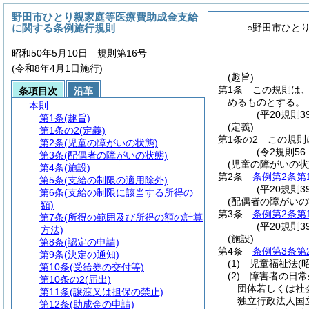
野田市ひとり親家庭等医療費助成金支給
に関する条例施行規則
○野田市ひと
昭和50年5月10日 規則第16号
(令和8年4月1日施行)
(趣旨)
第1条
この規則は
条項目次
沿革
めるものとする。
本則
(平20規則
第1条
(趣旨)
(定義)
第1条の2
(定義)
第1条の2
この規則
第2条
(児童の障がいの状態)
(令2規則56
第3条
(配偶者の障がいの状態)
(児童の障がいの状
第4条
(施設)
第2条
条例第2条第
第5条
(支給の制限の適用除外)
(平20規則
第6条
(支給の制限に該当する所得の
(配偶者の障がいの
額)
第3条
条例第2条第
第7条
(所得の範囲及び所得の額の計算
(平20規則
方法)
(施設)
第8条
(認定の申請)
第4条
条例第3条第
第9条
(決定の通知)
(1)
児童福祉法
(
第10条
(受給券の交付等)
(2)
障害者の日常
第10条の2
(届出)
団体若しくは社
第11条
(譲渡又は担保の禁止)
独立行政法人国
第12条
(助成金の申請)