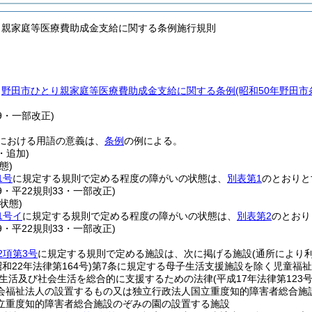
り親家庭等医療費助成金支給に関する条例施行規則
、
野田市ひとり親家庭等医療費助成金支給に関する条例
(昭和50年野田
39・一部改正)
における用語の意義は、
条例
の例による。
・追加)
態)
1号
に規定する規則で定める程度の障がいの状態は、
別表第1
のとおりと
39・平22規則33・一部改正)
状態)
1号イ
に規定する規則で定める程度の障がいの状態は、
別表第2
のとおり
39・平22規則33・一部改正)
2項第3号
に規定する規則で定める施設は、次に掲げる施設
(通所により
昭和22年法律第164号)
第7条に規定する母子生活支援施設を除く児童福
生活及び社会生活を総合的に支援するための法律
(平成17年法律第123号
会福祉法人の設置するもの又は独立行政法人国立重度知的障害者総合施
立重度知的障害者総合施設のぞみの園の設置する施設