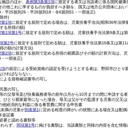
る施設のほか、
条例第3条第1項
に規定する者又は当該者に係る国民健康
その他これに準ずるものが負担すべき額を、国又は地方公共団体におい
39・平25規則26・平26規則18・令6規則51・一部改正)
除外)
2第1項
に規定する規則で定める場合は、児童扶養手当法
(昭和36年法律第
する所得の額)
2第1項第1号
に規定する規則で定める額は、児童扶養手当法第9条又は第
項第2号
に規定する規則で定める額は、児童扶養手当法第10条又は第1
得の額の計算方法)
2第2項
に規定する規則で定める所得の範囲及びその額の計算方法は、児
39・一部改正)
1項
の規定による受給資格の認定を受けようとする者は、野田市ひとり
なければならない。
による資格確認書等の写し
民票の写し
等の父母等及び扶養義務者等の前年
(1月から10月までの間に申請する
、ひとり親家庭等になった場合、母又は父がその監護する児童の父又は
の他経済的な利益に係る養育費に関する申告書
歳未満の児童が
別表第1
に定める程度の障がいの状態にある場合又は配偶
年金証書
必要と認める書類等
かわらず、
同項第1号
に掲げる書類は、当該書類と同様の内容を含む情報