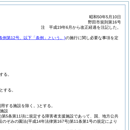
昭和50年5月10日
野田市規則第16号
注 平成19年6月から改正経過を注記した。
市条例第12号。以下「条例」という。)
の施行に関し必要な事項を定
する。
とする。
利用する施設を除く。)
とする。
祉施設
)
第5条第11項に規定する障害者支援施設であって、国、地方公共
設のぞみの園法
(平成14年法律第167号)
第11条第1号の規定により