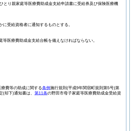
ひとり親家庭等医療費助成金支給申請書に受給券及び保険医療機
かに受給資格者に通知するものとする。
庭等医療費助成金支給台帳を備えなければならない。
医療費等の助成に関する
条例
施行規則
(平成9年関宿町規則第5号)
第
定
(却下)
通知書は、
第11条
の野田市母子家庭等医療費助成金受給資