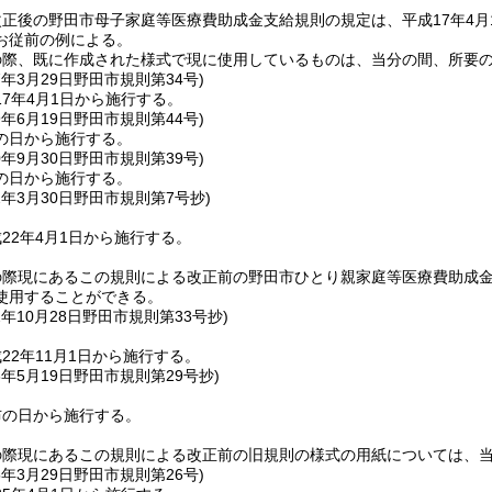
正後の野田市母子家庭等医療費助成金支給規則の規定は、平成17年4
お従前の例による。
の際、既に作成された様式で現に使用しているものは、当分の間、所要
7年3月29日
野田市規則第34号)
7年4月1日から施行する。
9年6月19日
野田市規則第44号)
の日から施行する。
0年9月30日
野田市規則第39号)
の日から施行する。
2年3月30日
野田市規則第7号抄)
22年4月1日から施行する。
の際現にあるこの規則による改正前の野田市ひとり親家庭等医療費助成
使用することができる。
2年10月28日
野田市規則第33号抄)
22年11月1日から施行する。
3年5月19日
野田市規則第29号抄)
布の日から施行する。
の際現にあるこの規則による改正前の旧規則の様式の用紙については、
5年3月29日
野田市規則第26号)