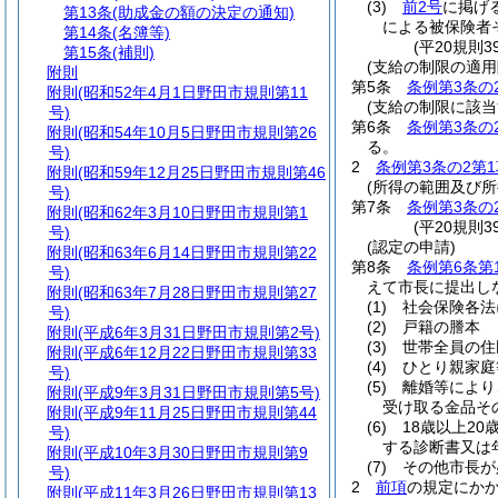
(3)
前2号
に掲げ
第13条
(助成金の額の決定の通知)
による被保険者
第14条
(名簿等)
(平20規則
第15条
(補則)
(支給の制限の適用
附則
第5条
条例第3条の
附則
(昭和52年4月1日野田市規則第11
(支給の制限に該当
号)
第6条
条例第3条の
附則
(昭和54年10月5日野田市規則第26
る。
号)
2
条例第3条の2第1
附則
(昭和59年12月25日野田市規則第46
(所得の範囲及び所
号)
第7条
条例第3条の
附則
(昭和62年3月10日野田市規則第1
(平20規則
号)
(認定の申請)
附則
(昭和63年6月14日野田市規則第22
第8条
条例第6条第
号)
えて市長に提出し
附則
(昭和63年7月28日野田市規則第27
(1)
社会保険各法
号)
(2)
戸籍の謄本
附則
(平成6年3月31日野田市規則第2号)
(3)
世帯全員の住
附則
(平成6年12月22日野田市規則第33
(4)
ひとり親家庭
号)
(5)
離婚等により
附則
(平成9年3月31日野田市規則第5号)
受け取る金品そ
附則
(平成9年11月25日野田市規則第44
(6)
18歳以上20
号)
する診断書又は
附則
(平成10年3月30日野田市規則第9
(7)
その他市長が
号)
2
前項
の規定にか
附則
(平成11年3月26日野田市規則第13