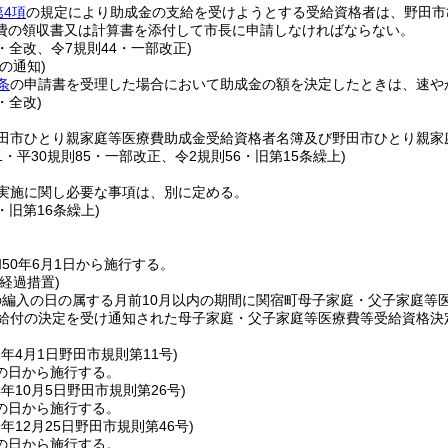
第4項
の規定により助成金の支給を受けようとする受給資格者は、野田市
費の領収書又は計算書を添付して市長に申請しなければならない。
6・全改、令7規則44・一部改正)
の通知)
条
の申請書を受理した場合において助成金の額を決定したときは、速や
・全改)
田市ひとり親家庭等医療費助成金受給資格者名簿及び野田市ひとり親家
21・平30規則85・一部改正、令2規則56・旧第15条繰上)
実施に関し必要な事項は、別に定める。
6・旧第16条繰上)
50年6月1日から施行する。
経過措置)
の編入の日の属する月前10月以内の期間に関宿町母子家庭・父子家庭等
り給付の決定を受け通知された母子家庭・父子家庭等医療費等受給資格決
2年4月1日
野田市規則第11号)
の日から施行する。
4年10月5日
野田市規則第26号)
の日から施行する。
9年12月25日
野田市規則第46号)
の日から施行する。