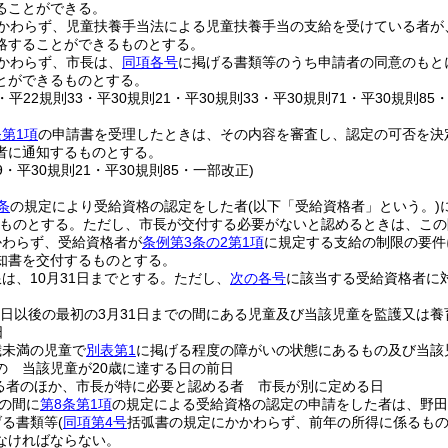
ることができる。
かわらず、児童扶養手当法による児童扶養手当の支給を受けている者が
略することができるものとする。
かわらず、市長は、
同項各号
に掲げる書類等のうち申請者の同意のもと
とができるものとする。
7・平22規則33・平30規則21・平30規則33・平30規則71・平30規則8
第1項
の申請書を受理したときは、その内容を審査し、認定の可否を決
者に通知するものとする。
39・平30規則21・平30規則85・一部改正)
条
の規定により受給資格の認定をした者
(以下「受給資格者」という。)
ものとする。
ただし、市長が交付する必要がないと認めるときは、この
かわらず、受給資格者が
条例第3条の2第1項
に規定する支給の制限の要件
知書を交付するものとする。
は、10月31日までとする。
ただし、
次の各号
に該当する受給資格者に
る日以後の最初の3月31日までの間にある児童及び当該児童を監護又は
日
歳未満の児童で
別表第1
に掲げる程度の障がいの状態にあるもの及び当該
の 当該児童が20歳に達する日の前日
る者のほか、市長が特に必要と認める者 市長が別に定める日
での間に
第8条第1項
の規定による受給資格の認定の申請をした者は、野田
げる書類等
(
同項第4号
括弧書の規定にかかわらず、前年の所得に係るもの
なければならない。