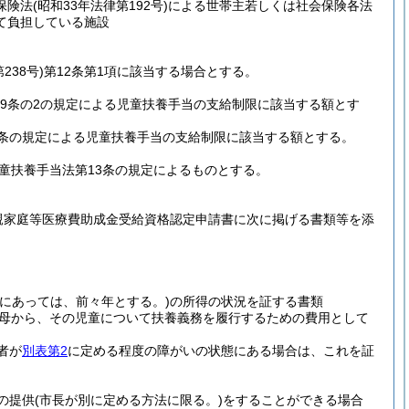
保険法
(昭和33年法律第192号)
による世帯主若しくは社会保険各法
て負担している施設
238号)
第12条第1項に該当する場合とする。
9条の2の規定による児童扶養手当の支給制限に該当する額とす
1条の規定による児童扶養手当の支給制限に該当する額とする。
童扶養手当法第13条の規定によるものとする。
親家庭等医療費助成金受給資格認定申請書に次に掲げる書類等を添
者にあっては、前々年とする。)
の所得の状況を証する書類
母から、その児童について扶養義務を履行するための費用として
者が
別表第2
に定める程度の障がいの状態にある場合は、これを証
の提供
(市長が別に定める方法に限る。)
をすることができる場合