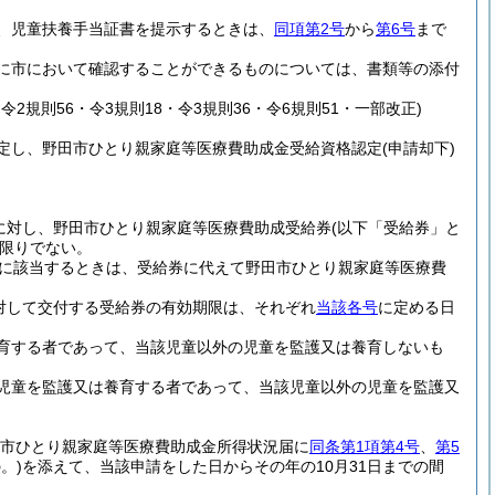
、児童扶養手当証書を提示するときは、
同項第2号
から
第6号
まで
に市において確認することができるものについては、書類等の添付
5・令2規則56・令3規則18・令3規則36・令6規則51・一部改正)
定し、野田市ひとり親家庭等医療費助成金受給資格認定
(申請却下)
に対し、野田市ひとり親家庭等医療費助成受給券
(以下「受給券」と
限りでない。
に該当するときは、受給券に代えて野田市ひとり親家庭等医療費
対して交付する受給券の有効期限は、それぞれ
当該各号
に定める日
養育する者であって、当該児童以外の児童を監護又は養育しないも
児童を監護又は養育する者であって、当該児童以外の児童を監護又
市ひとり親家庭等医療費助成金所得状況届に
同条第1項第4号
、
第5
。)
を添えて、当該申請をした日からその年の10月31日までの間