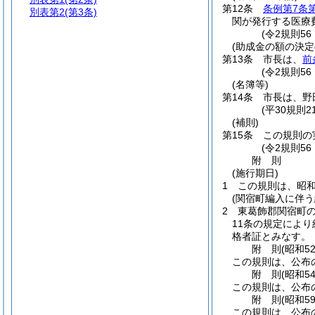
第12条
条例第7条
別表第2
(第3条)
関が発行する医療
(令2規則5
(助成金の額の決定
第13条
市長は、
前
(令2規則56
(名簿等)
第14条
市長は、野
(平30規則
(補則)
第15条
この規則の
(令2規則5
附
則
(施行期日)
1
この規則は、昭和
(関宿町編入に伴う
2
東葛飾郡関宿町
11条の規定によ
格者証とみなす。
附
則
(昭和5
この規則は、公布
附
則
(昭和5
この規則は、公布
附
則
(昭和5
この規則は、公布