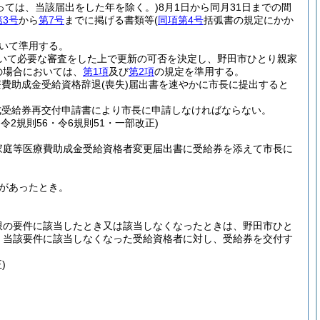
っては、当該届出をした年を除く。)
8月1日から同月31日までの間
第3号
から
第7号
までに掲げる書類等
(
同項第4号
括弧書の規定にかか
いて準用する。
いて必要な審査をした上で更新の可否を決定し、野田市ひとり親家
の場合においては、
第1項
及び
第2項
の規定を準用する。
療費助成金受給資格辞退
(喪失)
届出書を速やかに市長に提出すると
成受給券再交付申請書により市長に申請しなければならない。
・令2規則56・令6規則51・一部改正)
家庭等医療費助成金受給資格者変更届出書に受給券を添えて市長に
があったとき。
限の要件に該当したとき又は該当しなくなったときは、野田市ひと
、当該要件に該当しなくなった受給資格者に対し、受給券を交付す
)