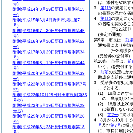
は、添付を省略す
号)
3
第1項
の規定にか
附則
(平成14年3月29日野田市規則第13
の書類の添付を省
号)
4
第1項
の規定にか
附則
(平成15年6月4日野田市規則第71
の省略を認めるこ
号)
(平22規則
附則
(平成16年7月30日野田市規則第45
(決定の通知)
号)
第9条
市長は、
前条
附則
(平成16年9月30日野田市規則第52
通知書により申請
号)
(平20規則
附則
(平成17年3月29日野田市規則第34
(受給券の交付等)
号)
第10条
市長は、
前
附則
(平成19年6月19日野田市規則第44
いう。)
を交付する
号)
2
前項
の規定にか
附則
(平成20年9月30日野田市規則第39
助成金支給停止通
号)
3
受給券の有効期限
附則
(平成22年3月30日野田市規則第7号
までとする。
抄)
(1)
18歳に達す
附則
(平成22年10月28日野田市規則第33
の 当該3月31
号抄)
(2)
18歳以上20
附則
(平成23年5月19日野田市規則第29
は養育しないも
号抄)
(3)
前2号
に掲げ
附則
(平成25年3月29日野田市規則第26
4
8月から10月ま
号)
号
及び
第7号
に掲
附則
(平成26年3月28日野田市規則第18
に、市長に届け出
号)