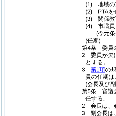
(1)
地域の
(2)
PTA
(3)
関係教
(4)
市職員
(令元条
(任期)
第4条
委員
2
委員が欠
とする。
3
第1項
の
員の任期は
(会長及び副
第5条
審議
任する。
2
会長は、
3
副会長は