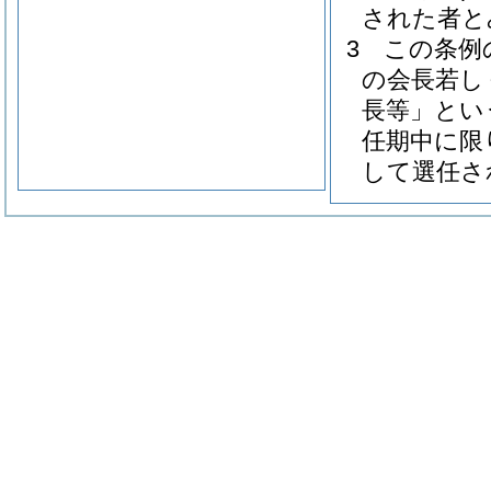
された者と
3
この条例
の会長若し
長等」とい
任期中に限
して選任さ