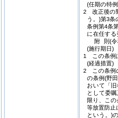
(任期の特例
2
改正後の
う。)
第3
条例第4条
に在任する
附
則
(
(施行期日)
1
この条例
(経過措置)
2
この条例
の条例
(野
おいて「旧
として委嘱
限り、この
等放置防止
という。)