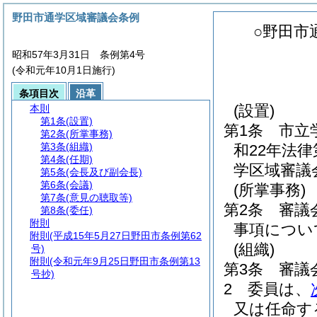
野田市通学区域審議会条例
○野田市
昭和57年3月31日 条例第4号
(令和元年10月1日施行)
条項目次
沿革
(設置)
本則
第1条
(設置)
第1条
市立
第2条
(所掌事務)
第3条
(組織)
和22年法律
第4条
(任期)
学区域審議
第5条
(会長及び副会長)
第6条
(会議)
(所掌事務)
第7条
(意見の聴取等)
第2条
審議
第8条
(委任)
附則
事項につい
附則
(平成15年5月27日野田市条例第62
(組織)
号)
附則
(令和元年9月25日野田市条例第13
第3条
審議
号抄)
2
委員は、
又は任命す