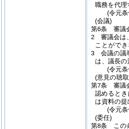
職務を代理
(令元条
(会議)
第6条
審議
2
審議会は
ことができ
3
会議の議
は、議長の
(令元条
(意見の聴取
第7条
審議
認めるとき
は資料の提
(令元条
(委任)
第8条
この