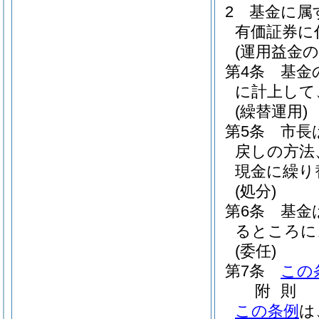
2
基金に属
有価証券に
(運用益金の
第4条
基金
に計上して
(繰替運用)
第5条
市長
戻しの方法
現金に繰り
(処分)
第6条
基金
るところに
(委任)
第7条
この
附
則
この条例
は