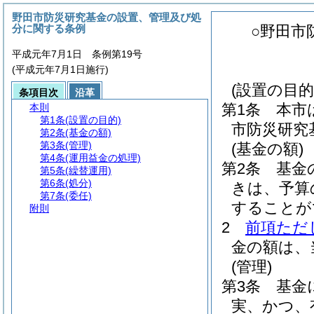
野田市防災研究基金の設置、管理及び処
分に関する条例
○野田市
平成元年7月1日 条例第19号
(平成元年7月1日施行)
(設置の目的
条項目次
沿革
第1条
本市
本則
第1条
(設置の目的)
市防災研究
第2条
(基金の額)
第3条
(管理)
(基金の額)
第4条
(運用益金の処理)
第2条
基金
第5条
(繰替運用)
第6条
(処分)
きは、予算
第7条
(委任)
することが
附則
2
前項ただ
金の額は、
(管理)
第3条
基金
実、かつ、