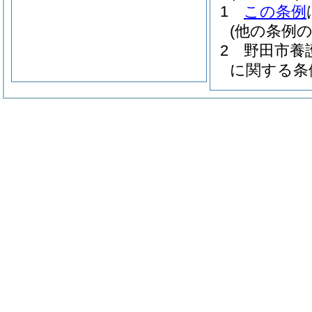
1
この条例
(他の条例の
2
野田市養
に関する条