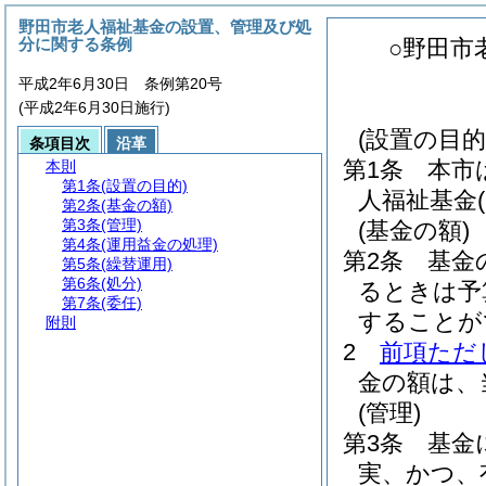
野田市老人福祉基金の設置、管理及び処
分に関する条例
○野田市
平成2年6月30日 条例第20号
(平成2年6月30日施行)
(設置の目的
条項目次
沿革
第1条
本市
本則
第1条
(設置の目的)
人福祉基金
第2条
(基金の額)
第3条
(管理)
(基金の額)
第4条
(運用益金の処理)
第2条
基金の
第5条
(繰替運用)
第6条
(処分)
るときは予
第7条
(委任)
することが
附則
2
前項ただ
金の額は、
(管理)
第3条
基金
実、かつ、