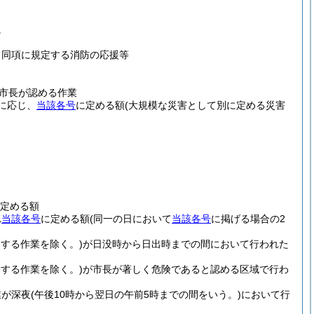
。
う同項に規定する消防の応援等
市長が認める作業
に応じ、
当該各号
に定める額
(大規模な災害として別に定める災害
に定める額
れ
当該各号
に定める額
(同一の日において
当該各号
に掲げる場合の2
する作業を除く。)
が日没時から日出時までの間において行われた
する作業を除く。)
が市長が著しく危険であると認める区域で行わ
業が深夜
(午後10時から翌日の午前5時までの間をいう。)
において行