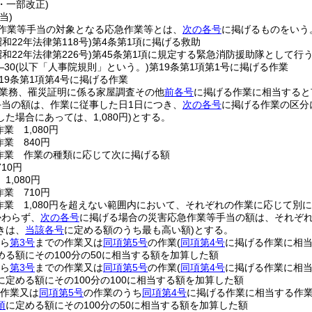
3・一部改正)
当)
作業等手当の対象となる応急作業等とは、
次の各号
に掲げるものをいう
昭和22年法律第118号)
第4条第1項に掲げる救助
昭和22年法律第226号)
第45条第1項に規定する緊急消防援助隊として行
30
(以下「人事院規則」という。)
第19条第1項第1号に掲げる作業
19条第1項第4号に掲げる作業
業務、罹災証明に係る家屋調査その他
前各号
に掲げる作業に相当すると
手当の額は、作業に従事した日1日につき、
次の各号
に掲げる作業の区分
た場合にあっては、1,080円)
とする。
業 1,080円
作業 840円
作業 作業の種類に応じて次に掲げる額
10円
1,080円
作業 710円
作業 1,080円を超えない範囲内において、それぞれの作業に応じて別
かわらず、
次の各号
に掲げる場合の災害応急作業等手当の額は、それぞ
きは、
当該各号
に定める額のうち最も高い額)
とする。
ら
第3号
までの作業又は
同項第5号
の作業
(
同項第4号
に掲げる作業に相当
める額にその100分の50に相当する額を加算した額
ら
第3号
までの作業又は
同項第5号
の作業
(
同項第4号
に掲げる作業に相当
に定める額にその100分の100に相当する額を加算した額
作業又は
同項第5号
の作業のうち
同項第4号
に掲げる作業に相当する作
項
に定める額にその100分の50に相当する額を加算した額