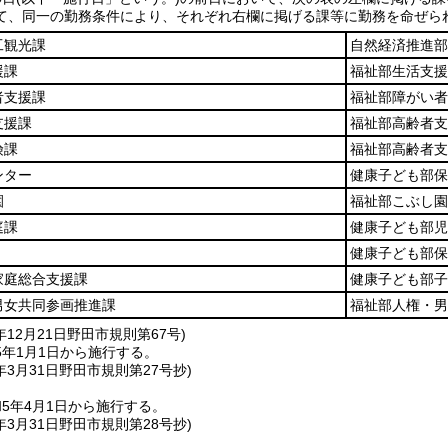
て、同一の勤務条件により、それぞれ右欄に掲げる課等に勤務を命ぜら
工観光課
自然経済推進部
援課
福祉部生活支援
者支援課
福祉部障がい者
支援課
福祉部高齢者支
険課
福祉部高齢者支
ンター
健康子ども部保
園
福祉部こぶし園
庭課
健康子ども部児
健康子ども部保
家庭総合支援課
健康子ども部子
男女共同参画推進課
福祉部人権・男
年12月21日
野田市規則第67号)
5年1月1日から施行する。
年3月31日
野田市規則第27号抄)
5年4月1日から施行する。
年3月31日
野田市規則第28号抄)