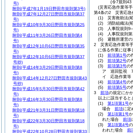
(令7規則4
号)
(災害応急作業等手
附則
(平成7年1月19日野田市規則第3号)
第4条の2
災害応急
附則
(平成7年12月27日野田市規則第37
(1)
災害救助法
(
号)
(2)
消防組織法
(
附則
(平成10年9月30日野田市規則第25
(3)
人事院規則9―
号)
(4)
人事院規則第
附則
(平成11年3月26日野田市規則第4
(5)
避難所運営の
号)
2
災害応急作業等
附則
(平成12年10月6日野田市規則第35
に係る作業に従事し
号)
(1)
前項第1号
の作
附則
(平成12年10月6日野田市規則第37
(2)
前項第2号
の
号抄)
(3)
前項第3号
の
附則
(平成14年3月29日野田市規則第8
ア
巡回監視 7
号)
イ
応急作業等 
附則
(平成14年12月27日野田市規則第43
(4)
前項第4号
の
号抄)
(5)
前項第5号
の
附則
(平成15年5月30日野田市規則第42
3
前項
の規定にか
号)
以上に該当すると
附則
(平成16年3月30日野田市規則第8
(1)
第1項第1号
か
号)
場合
前項
に定
附則
(平成21年3月31日野田市規則第18
(2)
第1項第1号
か
号)
れた場合
前項
附則
(平成22年3月30日野田市規則第18
(3)
第1項第4号
の
号)
われた場合
前
附則
(平成22年10月28日野田市規則第33