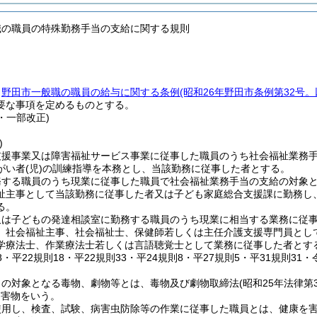
職の職員の特殊勤務手当の支給に関する規則
、
野田市一般職の職員の給与に関する条例
(昭和26年野田市条例第32号
要な事項を定めるものとする。
6・一部改正)
)
支援事業又は障害福祉サービス事業に従事した職員のうち社会福祉業務
がい者
(児)
の訓練指導を本務とし、当該勤務に従事した者とする。
務する職員のうち現業に従事した職員で社会福祉業務手当の支給の対象
祉主事として当該勤務に従事した者又は子ども家庭総合支援課に勤務し
る。
又は子どもの発達相談室に勤務する職員のうち現業に相当する業務に従
、社会福祉主事、社会福祉士、保健師若しくは主任介護支援専門員とし
学療法士、作業療法士若しくは言語聴覚士として業務に従事した者とす
18・平22規則18・平22規則33・平24規則8・平27規則5・平31規則31
当の対象となる毒物、劇物等とは、毒物及び劇物取締法
(昭和25年法律第3
有害物をいう。
使用し、検査、試験、病害虫防除等の作業に従事した職員とは、健康を