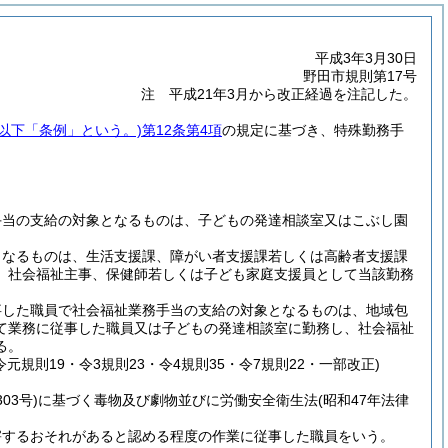
平成3年3月30日
野田市規則第17号
注 平成21年3月から改正経過を注記した。
。以下「条例」という。)
第12条第4項
の規定に基づき、特殊勤務手
手当の支給の対象となるものは、子どもの発達相談室又はこぶし園
となるものは、生活支援課、障がい者支援課若しくは高齢者支援課
、社会福祉主事、保健師若しくは子ども家庭支援員として当該勤務
事した職員で社会福祉業務手当の支給の対象となるものは、地域包
て業務に従事した職員又は子どもの発達相談室に勤務し、社会福祉
る。
・令元規則19・令3規則23・令4規則35・令7規則22・一部改正)
03号)
に基づく毒物及び劇物並びに労働安全衛生法
(昭和47年法律
害するおそれがあると認める程度の作業に従事した職員をいう。