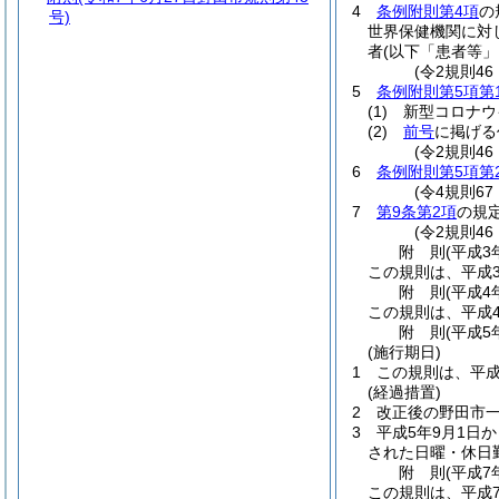
4
条例附則第4項
の
号)
世界保健機関に対
者
(以下「患者等」
(令2規則4
5
条例附則第5項第
(1)
新型コロナウ
(2)
前号
に掲げる
(令2規則4
6
条例附則第5項第
(令4規則6
7
第9条第2項
の規
(令2規則4
附
則
(平成3
この規則は、平成3
附
則
(平成4
この規則は、平成
附
則
(平成5
(施行期日)
1
この規則は、平成
(経過措置)
2
改正後の野田市
3
平成5年9月1日
された日曜・休日
附
則
(平成7
この規則は、平成