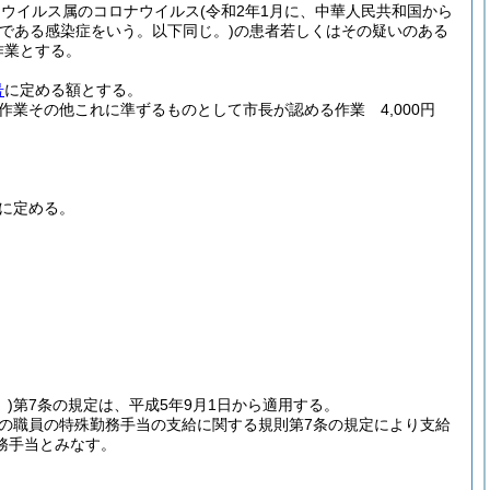
ナウイルス属のコロナウイルス
(令和2年1月に、中華人民共和国から
である感染症をいう。以下同じ。)
の患者若しくはその疑いのある
作業とする。
号
に定める額とする。
業その他これに準ずるものとして市長が認める作業 4,000円
に定める。
)
第7条の規定は、平成5年9月1日から適用する。
職の職員の特殊勤務手当の支給に関する規則第7条の規定により支給
務手当とみなす。