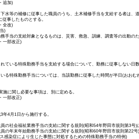
・追加)
、下水等の補修に従事した職員のうち、土木補修手当を支給する者は、
に従事したものとする。
・全改)
当)
勤務手当の支給対象となるものは、災害、救急、訓練、調査等の出動の
3・一部改正)
られている特殊勤務手当を支給する場合について、勤務に従事しない日数
ている特殊勤務手当については、当該勤務に従事した時間が半日
(おおむ
実施に関し必要な事項は、別に定める。
6・一部改正)
3年4月1日から施行する。
職員の社会福祉業務手当の支給に関する規則
(昭和54年野田市規則第3号)
職員の年末年始勤務手当の支給に関する規則
(昭和60年野田市規則第22号
ルス感染症により生じた事態に対処するための特殊勤務手当の特例)