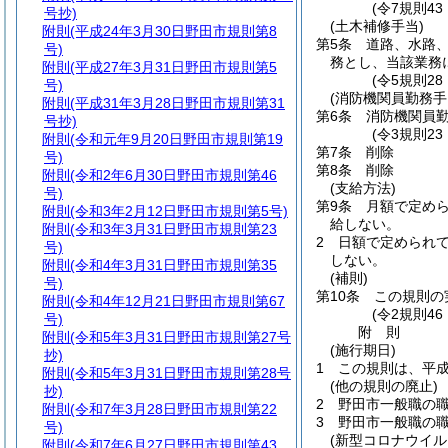
(令7規則43
号抄)
(土木補修手当)
附則
(平成24年3月30日野田市規則第8
第5条
道路、水路
号)
務とし、当該業務
附則
(平成27年3月31日野田市規則第5
(令5規則28
号)
(消防機関員勤務手
附則
(平成31年3月28日野田市規則第31
第6条
消防機関員
号抄)
(令3規則2
附則
(令和元年9月20日野田市規則第19
第7条
削除
号)
第8条
削除
附則
(令和2年6月30日野田市規則第46
(支給方法)
号)
第9条
月額で定め
附則
(令和3年2月12日野田市規則第5号)
給しない。
附則
(令和3年3月31日野田市規則第23
2
日額で定められ
号)
しない。
附則
(令和4年3月31日野田市規則第35
(補則)
号)
第10条
この規則の
附則
(令和4年12月21日野田市規則第67
(令2規則4
号)
附
則
附則
(令和5年3月31日野田市規則第27号
(施行期日)
抄)
1
この規則は、平成
附則
(令和5年3月31日野田市規則第28号
(他の規則の廃止)
抄)
2
野田市一般職の
附則
(令和7年3月28日野田市規則第22
3
野田市一般職の
号)
(新型コロナウイ
附則
(令和7年6月27日野田市規則第43