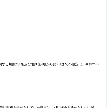
する規則第1条及び附則第4項から第7項までの規定は、令和2年2
等に勤務を命ぜられていた職員は、別に辞令を発せられない限