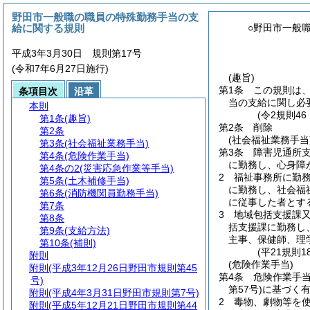
野田市一般職の職員の特殊勤務手当の支
給に関する規則
○野田市一般
平成3年3月30日 規則第17号
(令和7年6月27日施行)
(趣旨)
第1条
この規則は
条項目次
沿革
当の支給に関し必
本則
(令2規則4
第1条
(趣旨)
第2条
削除
第2条
(社会福祉業務手当
第3条
(社会福祉業務手当)
第3条
障害児通所
第4条
(危険作業手当)
に勤務し、心身障
第4条の2
(災害応急作業等手当)
2
福祉事務所に勤
第5条
(土木補修手当)
に勤務し、社会福
第6条
(消防機関員勤務手当)
に従事した者とす
第7条
3
地域包括支援課
第8条
括支援課に勤務し
第9条
(支給方法)
主事、保健師、理
第10条
(補則)
(平21規則
附則
(危険作業手当)
附則
(平成3年12月26日野田市規則第45
第4条
危険作業手
号)
第57号)
に基づく
附則
(平成4年3月31日野田市規則第7号)
2
毒物、劇物等を
附則
(平成5年12月21日野田市規則第44