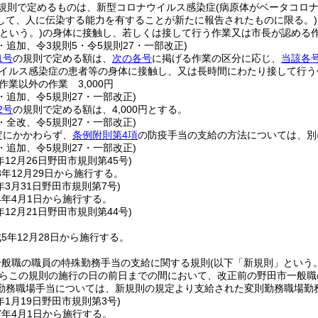
規則で定めるものは、新型コロナウイルス感染症
(病原体がベータコロ
して、人に伝染する能力を有することが新たに報告されたものに限る。)
という。)
の身体に接触し、若しくは接して行う作業又は市長が認める
6・追加、令3規則5・令5規則27・一部改正)
1号
の規則で定める額は、
次の各号
に掲げる作業の区分に応じ、
当該各
イルス感染症の患者等の身体に接触し、又は長時間にわたり接して行う作
作業以外の作業 3,000円
6・追加、令5規則27・一部改正)
2号
の規則で定める額は、4,000円とする。
7・全改、令5規則27・一部改正)
定にかかわらず、
条例附則第4項
の防疫手当の支給の方法については、別
6・追加、令5規則27・一部改正)
年12月26日
野田市規則第45号)
年12月29日から施行する。
年3月31日
野田市規則第7号)
4年4月1日から施行する。
年12月21日
野田市規則第44号)
5年12月28日から施行する。
一般職の職員の特殊勤務手当の支給に関する規則
(以下「新規則」という。
からこの規則の施行の日の前日までの間において、改正前の野田市一般
勤務職場手当については、新規則の規定より支給された変則勤務職場勤
年1月19日
野田市規則第3号)
7年4月1日から施行する。