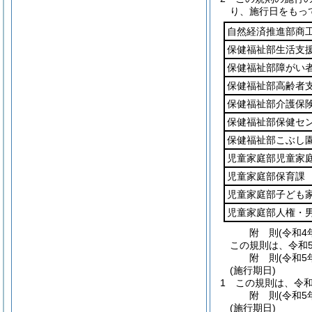
り、施行日をもっ
自然経済推進部商
保健福祉部生活支
保健福祉部障がい
保健福祉部高齢者
保健福祉部介護保
保健福祉部保健セ
保健福祉部こぶし
児童家庭部児童家
児童家庭部保育課
児童家庭部子ども
児童家庭部人権・
附
則
(令和4
この規則は、令和
附
則
(令和5
(施行期日)
1
この規則は、令和
附
則
(令和5
(施行期日)