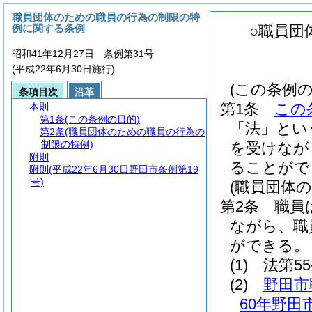
職員団体のための職員の行為の制限の特
例に関する条例
○職員団
昭和41年12月27日 条例第31号
(平成22年6月30日施行)
(この条例の
条項目次
沿革
第1条
この
本則
第1条
(この条例の目的)
「法」とい
第2条
(職員団体のための職員の行為の
制限の特例)
を受けなが
附則
ることがで
附則
(平成22年6月30日野田市条例第19
号)
(職員団体
第2条
職員
ながら、職
ができる。
(1)
法第5
(2)
野田市
60年野田