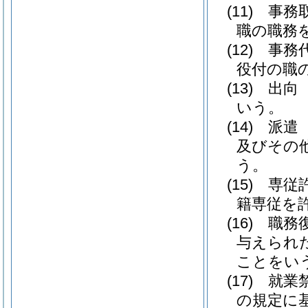
(11)
事務
職の職務
(12)
事務
役付の職
(13)
出向
いう。
(14)
派遣
及びその
う。
(15)
専従
籍専従を
(16)
職務
与えられ
ことをい
(17)
就業
の規定に