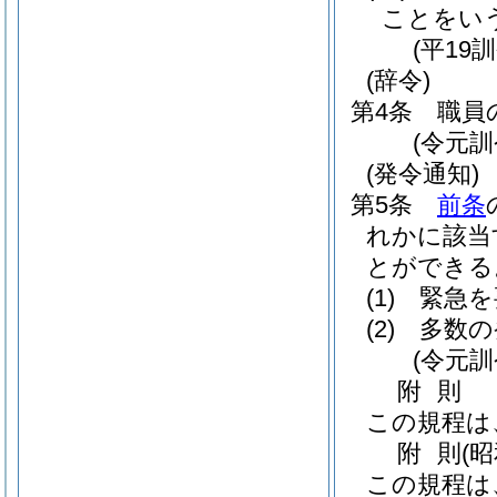
ことをい
(平19
(辞令)
第4条
職員
(令元訓
(発令通知)
第5条
前条
れかに該当
とができる
(1)
緊急を
(2)
多数の
(令元訓
附
則
この規程は
附
則
(
この規程は