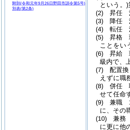
附則
(令和元年9月26日野田市訓令第5号)
という。)
別表
(第2条)
(2)
昇任 
(3)
降任 
(4)
転任 
(5)
昇格 
ことをい
(6)
昇給 
級内で、
(7)
配置換
えずに職
(8)
併任 
せて任命
(9)
兼職 
に、その
(10)
兼務
に更に他