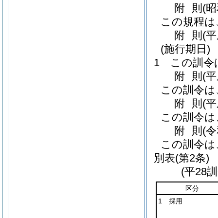
附
則
(
この規程は
附
則
(平
(施行期日)
1
この訓令
附
則
(
この訓令は
附
則
(
この訓令は
附
則
(
この訓令は
別表
(第2条)
(平28
区分
1 採用