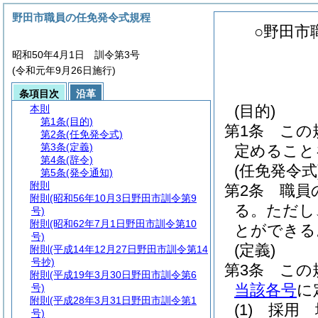
野田市職員の任免発令式規程
○野田市
昭和50年4月1日 訓令第3号
(令和元年9月26日施行)
条項目次
沿革
(目的)
本則
第1条
(目的)
第1条
この
第2条
(任免発令式)
第3条
(定義)
定めること
第4条
(辞令)
(任免発令式
第5条
(発令通知)
附則
第2条
職員
附則
(昭和56年10月3日野田市訓令第9
る。
ただし
号)
附則
(昭和62年7月1日野田市訓令第10
とができる
号)
(定義)
附則
(平成14年12月27日野田市訓令第14
号抄)
第3条
この
附則
(平成19年3月30日野田市訓令第6
当該各号
に
号)
附則
(平成28年3月31日野田市訓令第1
(1)
採用 
号)