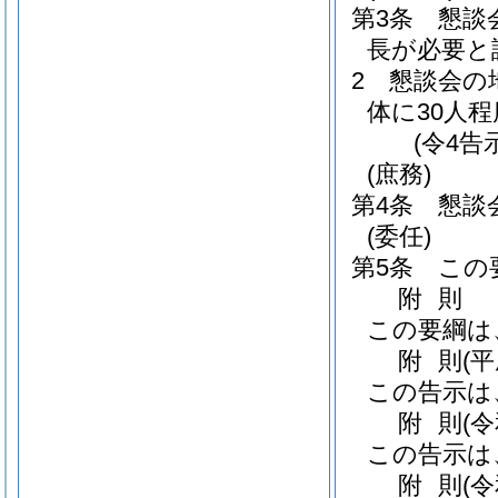
第3条
懇談
長が必要と
2
懇談会の
体に30人
(令4告
(庶務)
第4条
懇談
(委任)
第5条
この
附
則
この要綱は
附
則
(
この告示は
附
則
(
この告示は
附
則
(