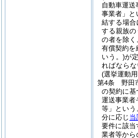
自動車運送
事業者」と
結する場合
する親族の
の者を除く
有償契約を
いう。)
が
ればならな
(選挙運動
第4条
野田
の契約に基
運送事業者
等」という
分に応じ
当
要件に該当
業者等から