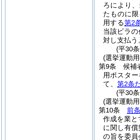
ろにより、
たものに限
用する
第2
当該ビラの
対し支払う
(平30
(選挙運動
第9条
候補
用ポスター
て、
第2条
(平30
(選挙運動
第10条
前
作成を業と
に関し有償
の旨を委員