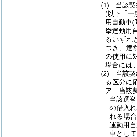
(1)
当該契
(以下「一
用自動車
挙運動用
るいずれ
つき、選
の使用に
場合には、6
(2)
当該契
る区分に
ア
当該
当該選挙
の借入れ
れる場合
運動用自
車とし