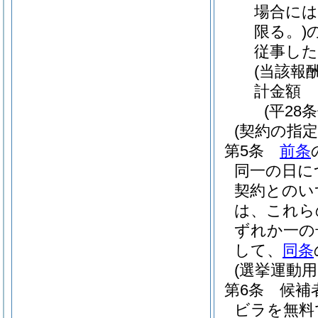
場合には
限る。)
従事し
(当該報酬
計金額
(平28
(契約の指定
第5条
前条
同一の日に
契約とのい
は、これら
ずれか一の
して、
同条
(選挙運動
第6条
候補
ビラを無料