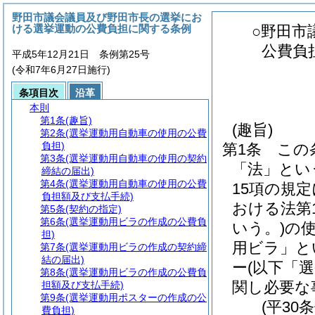
野田市議会議員及び野田市長の選挙にお
ける選挙運動の公費負担に関する条例
○野田市
公費負
平成5年12月21日 条例第25号
(令和7年6月27日施行)
条項目次
沿革
本則
第1条
(趣旨)
(趣旨)
第2条
(選挙運動用自動車の使用の公費
負担)
第1条
この
第3条
(選挙運動用自動車の使用の契約
「法」とい
締結の届出)
第4条
(選挙運動用自動車の使用の公費
15項の規
負担額及び支払手続)
おける法第
第5条
(契約の指定)
第6条
(選挙運動用ビラの作成の公費負
いう。)
の使
担)
用ビラ」と
第7条
(選挙運動用ビラの作成の契約締
結の届出)
ー
(以下「
第8条
(選挙運動用ビラの作成の公費負
関し必要な
担額及び支払手続)
第9条
(選挙運動用ポスターの作成の公
(平30
費負担)