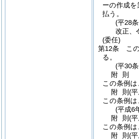
ーの作成を
払う。
(平28
改正、令
(委任)
第12条
こ
る。
(平30
附
則
この条例は
附
則
(
この条例は
(平成6
附
則
(
この条例は
附
則
(平