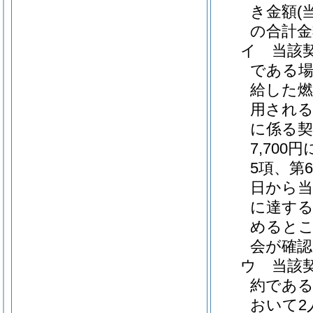
き金額
(
の合計金
イ
当該
である場
給した燃
用される
に係る契
7,70
5項、第
日から当
に達す
めると
会が確認
ウ
当該
約である
おいて2