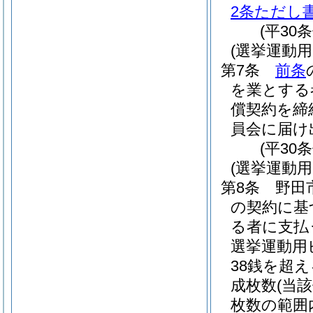
2条ただし
(平30
(選挙運動
第7条
前条
を業とする
償契約を締
員会に届け
(平30
(選挙運動
第8条
野田
の契約に基
る者に支払
選挙運動用
38銭を超え
成枚数
(当
枚数の範囲