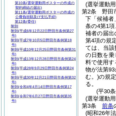
第10条
(選挙運動用ポスターの作成の
(選挙運動
契約締結の届出)
第2条
野田
第11条
(選挙運動用ポスターの作成の
公費負担額及び支払手続)
下「候補者
第12条
(委任)
条の4第1
附則
附則
(平成6年12月22日野田市条例第27
補者の届出
号)
第4項の規
附則
(平成7年10月5日野田市条例第18
号)
ては、当該
附則
(平成10年12月25日野田市条例第31
の日数を乗
号)
附則
(平成13年12月28日野田市条例第24
料で使用す
号)
附則
(平成28年9月29日野田市条例第24
物が法第93
号)
む。)
の規
附則
(平成30年12月21日野田市条例第32
号)
る。
附則
(令和4年4月14日野田市条例第17
(平30
号)
附則
(令和7年6月27日野田市条例第35
(選挙運動
号)
第3条
前条
(昭和26年法