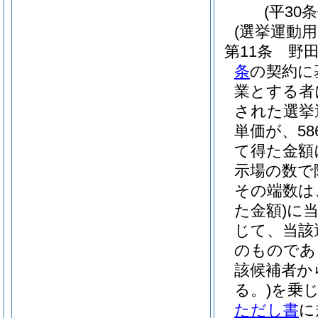
(平30
(選挙運動
第11条
野
条
の契約に
業とする者
された選挙
単価が、5
て得た金額
示場の数で
その端数は
た金額)
に
じて、当該
のものであ
該候補者か
る。)
を乗
ただし書
に